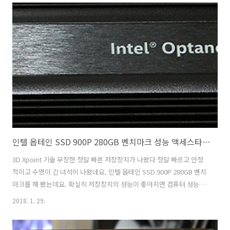
선택이 된 것 같은데요. 근데 그래도 프리미엄 제품이라 5년간 AS를 제
공을 합니다. 이부분은 6시리즈와 비슷하긴 한데요. 좀 다르다면 전체적
인 성능 자체가 좋아졌습니다. 두배 가까이 성능이 개선이 되었네요. 7이
라는 이름이 붙어서 인지 더 멋진데요. 얼핏보면 CPU 박스 아닌가 싶은
디자인으로 생겼습니다. 인텔 SSD 760P 시리..
인텔 옵테인 SSD 900P 280GB 벤치마크 성능 액세스타임 놀라워
3D Xpoint 기술 무장한 정말 빠른 저장장치가 나왔다 정말 빠르고 안정
적이고 수명이 긴 녀석이 나왔네요. 인텔 옵테인 SSD 900P 280GB 벤치
마크를 해 봤는데요. 확실히 저장장치의 성능이 좋아지면 컴퓨터 성능이
좋아지는게 느껴지네요. 인텔 옵테인 SSD 900P 280GB 벤치마크 결과
2018. 1. 29.
를 놓고 보면 그 빠르다는 SSD보다도 더 성능이 나옵니다. 특히 성능도
놀랍지만 엑세스타임 부분이 놀랍네요. 앞으로 이 장치가 더 많이 사용될