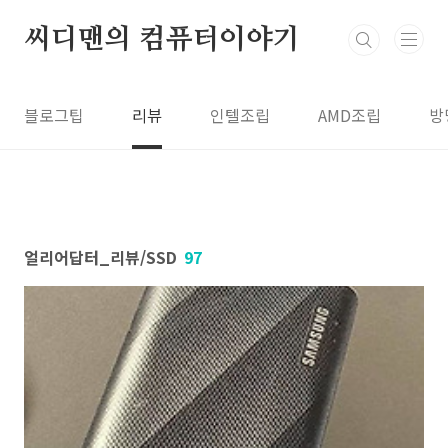
본문 바로가기
씨디맨의 컴퓨터이야기
블로그팁
리뷰
인텔조립
AMD조립
방
얼리어답터_리뷰/SSD
97