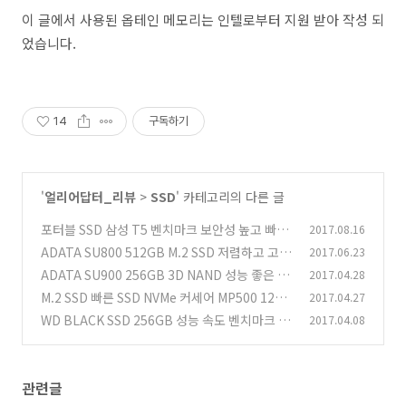
이 글에서 사용된 옵테인 메모리는 인텔로부터 지원 받아 작성 되
었습니다.
14
구독하기
'
얼리어답터_리뷰
>
SSD
' 카테고리의 다른 글
포터블 SSD 삼성 T5 벤치마크 보안성 높고 빠르
2017.08.16
고 안전한 저장장치
ADATA SU800 512GB M.2 SSD 저렴하고 고용
2017.06.23
(5)
량 SSD
ADATA SU900 256GB 3D NAND 성능 좋은 제
2017.04.28
(1)
품
M.2 SSD 빠른 SSD NVMe 커세어 MP500 120G
2017.04.27
(6)
B 벤치마크
WD BLACK SSD 256GB 성능 속도 벤치마크 알
2017.04.08
(7)
아보기
(6)
관련글