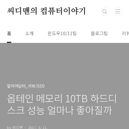
본문 바로가기
씨디맨의 컴퓨터이야기
홈
소개
윈도우10/11팁
블로그팁
리
얼리어답터_리뷰/SSD
옵테인 메모리 10TB 하드디
스크 성능 얼마나 좋아질까
by 씨디맨
2017. 6. 11.