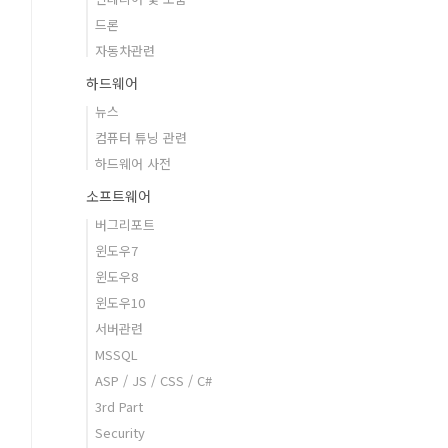
드론
자동차관련
하드웨어
뉴스
컴퓨터 튜닝 관련
하드웨어 사전
소프트웨어
버그리포트
윈도우7
윈도우8
윈도우10
서버관련
MSSQL
ASP / JS / CSS / C#
3rd Part
Security