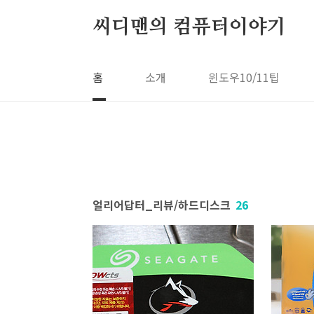
본문 바로가기
씨디맨의 컴퓨터이야기
홈
소개
윈도우10/11팁
얼리어답터_리뷰/하드디스크
26