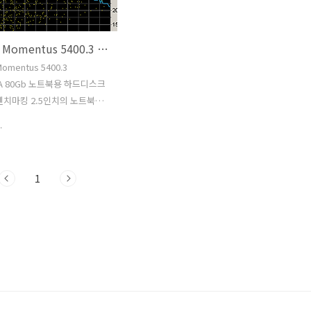
. 나중에는 정말 TB 단위도
크로 사용이 가능한 3TB 단일 하드디스크
B 단위를 쓸날도 그리 멀지 않
이죠. 이번시간에는 시게이트 3TB 하드디
Seagate Momentus 5400.3 ST980815A 80Gb
 시게이트 3TB Seagate
스크를 설치를 직접 해보고 파티션을 잡
cuda XT ST33000651AS 로
는것까지 한번 해보겠습니다. 시게이트
Momentus 5400.3
 CrystalDiskMark 벤치를 돌
바라쿠다XT 3TB 외형 시게이트 3TB
5A 80Gb 노트북용 하드디스크
 알아보..
Seagate 3TB Barracuda XT
벤치마킹 2.5인치의 노트북규
ST33000651A..
크입니다 5400RPM 으로 중
.
당하며 방식은 IDE 방식입니
스트를 위해서 젠더에 꽂은뒤
연결한 모습입니다 소음은 거의 없
1
충격에도 일반하드보다는 강한
전송속도 : 34.3 Mb/sec
5.9 ms CPU 점유율 3.2%
☆☆★★★ 소음 :
★ 로 평균적인 노트북 하드
 보여주었습니다 일반하드디스
치) 보다는 속도는 좀 떨어지긴
전력으로 거의 무소음 시스템을