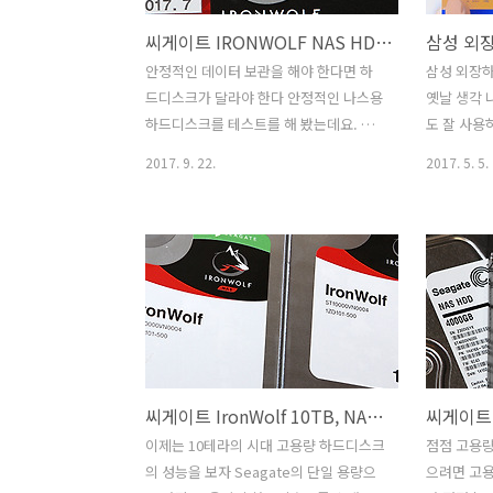
씨게이트 IRONWOLF NAS HDD 4TB 성능 소음 벤치마크
안정적인 데이터 보관을 해야 한다면 하
삼성 외장하드 
드디스크가 달라야 한다 안정적인 나스용
옛날 생각 
하드디스크를 테스트를 해 봤는데요. 씨
도 잘 사용
게이트 IRONWOLF NAS HDD 4TB 성능
1tb Port
2017. 9. 22.
2017. 5. 5.
소음 벤치마크를 해 봤습니다. Seagate
전이긴 하지
제품들은 용도에 따라서 제품군의 이름이
봅니다. 외
바뀌었죠. 씨게이트 IRONWOLF는 NAS
성 외장하드 1
HDD로 나스에 사용할 수 있는 제품 입니
비교적 작은
다. 데이터를 안전하게 보관하려면 신뢰
입니다. 외
도가 높은 저장장치가 반드시 필요하게
해야 합니다
됩니다. NAS 하드디스크는 일반적인 하
품을 쓰더
드디스크와는 당연 신뢰도가 다릅니다.
다. 제 경
물론 가격도 다르죠. NAS용 하드디스크
터를 따로 
씨게이트 IronWolf 10TB, NAS를 위한 새로운 라인 가장 큰 용량
는 24시간 1년 이상 계속 켜져 있는 조건
론 NAS도
을 만족할 만한 제품 입니다. 아이언울프
때는 이만한
이제는 10테라의 시대 고용량 하드디스크
점점 고용량
는 데이터 신뢰도가 높은 저장장치 입니
Portabl
의 성능을 보자 Seagate의 단일 용량으
으려면 고