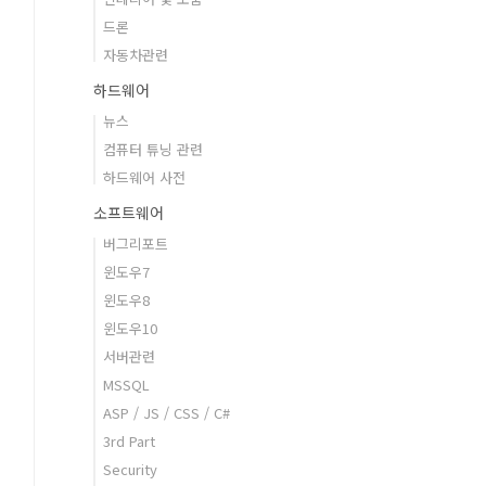
드론
자동차관련
하드웨어
뉴스
컴퓨터 튜닝 관련
하드웨어 사전
소프트웨어
버그리포트
윈도우7
윈도우8
윈도우10
서버관련
MSSQL
ASP / JS / CSS / C#
3rd Part
Security