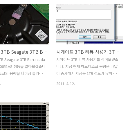
어 그린 하드디스크를 준비 후
VelociRaptor WD1000DHTZ 성능 소음
D에 운영체제를 설치 후 하였
벤치마크를 하기전에 먼저 설명하고 넘어
하드디스크만의 속도를 테스트하
갈게 있습니다. 이 테스트를 하는 목적에
이죠. 사실 운영체제용으로는
대해서인데요. 벨로시랩터 1TB가 성능이
능이 너무 월등하게 좋은건 어
우수한 하드디스크는 맞긴 합니다. 그리
습니다. 그런데 하드디스크가
고 이 하드디스크에 저는 운영체제를 설
지 장점이 있습니다. 첫번째
치하여 사용을 해 봤었습니다. 분명 그런
시게이트 3TB Seagate 3TB Barracuda XT ST33000651AS 성능
시게이트 3TB 리뷰 사용기 3TB 설치 GPT GUID 파티션 테이블 Seagate 3TB Barracuda XT ST33000651AS
입니다. 좀 더 큰 대용량의 공
데 운영체제용으로 SSD가 나와있는 상태
수 있습니다. 용량에 대한 부분
에서 의미가 있겠느냐는 물음을 분명 할
 Seagate 3TB Barracuda
시게이트 3TB 리뷰 사용기를 적어보겠습
으로 저렴하기 때문이죠. 그
수 있습니다. 물론 저역시도 SSD는 6개
000651AS 성능을 알아보겠습니
니다. 지금 현재 하드디스크 용량은 나날
랩터 1TB는 엑세스타임이 가
나 가지고 있고 사용하고 있습..
스크의 용량을 더이상 늘리기
이 증가해서 지금은 1TB 정도가 많이 구
드디스크이며, 지속속도가 빠
 이야기도 있었지만 해드의 개
매하는 하드디스크 대열에 올랐는데 시게
.
2011. 4. 12.
방식의 변경 플래터의 집적도의
이트 3TB 가 나왔습니다. 이제는 단일 하
제는 3TB 가 제품으로 나오고
드 3TB 시대가 온것입니다. 현재 단일 하
이제 더 대용량의 하드디스크
드디스크 3TB 하드디스크는 몇개 나와있
고 3TB 이하의 하드디스크가
는 상태이지만 고성능의 3TB 와 저장용의
많이 낮아질겁니다. 단일 하드
3TB 로 나뉘어져 있습니다. 시게이트
 큰용량을 만들 수 있게 되었
3TB 는 7200RPM 의 고성능 3TB 하드디
다 데이터를 유연하게 관리가
스크입니다. OS설치용으로의 하드디스