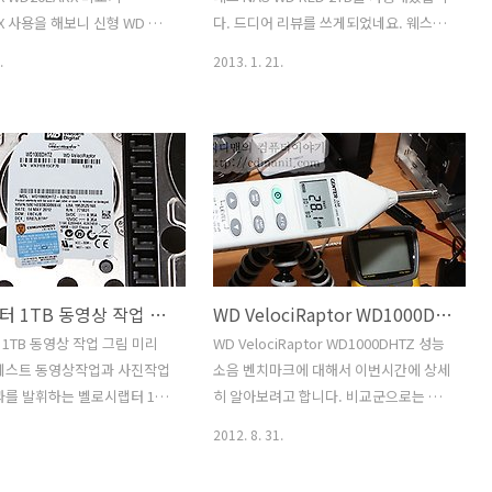
고 있는중입니다. 작고 가볍
신뢰도가 꽤 높은 하드디스크 입니다. 중
X 사용을 해보니 신형 WD 그
다. 드디어 리뷰를 쓰게되었네요. 웨스턴
른 SSD 그런데 유일한 ..
요한 데이터를 보관하는 목적..
 꽤 좋네요. 이번것은 2TB 모
디지털 레드 시리즈는 NAS에 최적화된
.
2013. 1. 21.
 이번시간에는 웨스턴디지털
하드디스크인데요. 저소음에 저발열 높은
X WD20EARX를 비교도 해보
안정성을 가진 하드디스크 입니다. WD
. WD20EZRX 사용을 고려해
RED 2TB를 처음 만져보기전에 저도 궁금
또는 WD30EZRX를 생각해보
한점이 있었습니다. 정말 조용할까? 그리
면 데이터 저장공간이 필요해서
고 속도는 어느정도가 될까? 하는것이었
 많을것 입니다. 보통 운영체
는데요. 이벤에 그것을 풀어보고자 실제
WD 케비어 블루를 많이 쓰고
로 WD RED 2TB를 사용해보면서 소음계
 사용자는 WD 케비어 블랙이나
로 외부 테스트를 해보고 성능 벤치마크
각하죠. 물론 랩터 시리즈도 있
도 해보았습니다. 근데 생각보다는 성능
벨로시랩터 1TB 동영상 작업 그림 미리 보기 속도 테스트
WD VelociRaptor WD1000DHTZ 성능 소음 벤치마크
D 케비어 그린은 저장공간에
이 좋네요. WD 그린 시리즈보다 더 성능
델 입니다. 성능이 빠르다기
이 괜찮았습니다. 이정도면 RAID로 연결
1TB 동영상 작업 그림 미리
WD VelociRaptor WD1000DHTZ 성능
숙한 소음에 저장공간이 넓은
해서 NAS에서 사용하더라도 성능은 충분
 테스트 동영상작업과 사진작업
소음 벤치마크에 대해서 이번시간에 상세
 알면 될듯한데요. 이런 이
할듯하네요. 물론 이정도 급을 쓰려면
과를 발휘하는 벨로시랩터 1TB
히 알아보려고 합니다. 비교군으로는 WD
에도 SSD를 운영..
NAS도 상당히 고가를 써야할듯..
실제 테스트 및 비교로 알아보
Caviar Black WD2002FAEX 2TB와 WD
2012. 8. 31.
니다. 조금은 공정한 테스트
Caviar Green WD30EZRX 3TB를 함께
벨로시랩터 1TB, WD 케비어
비교하려고 합니다. 이번에 WD