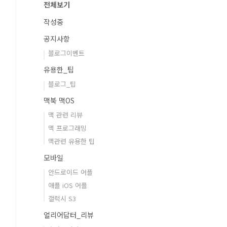
전체보기
작성중
공지사항
블로그이벤트
유용한_팁
블로그_팁
맥북 맥OS
맥 관련 리뷰
맥 프로그래밍
맥관련 유용한 팁
모바일
안드로이드 어플
애플 iOS 어플
갤럭시 S3
얼리어답터_리뷰