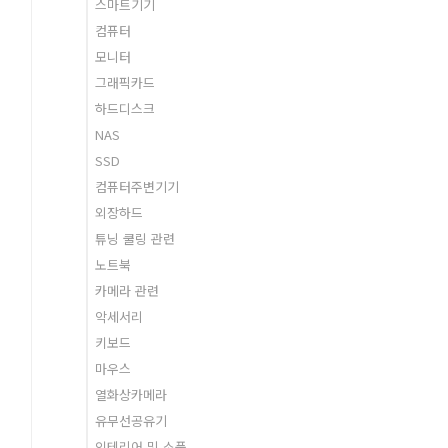
스마트기기
컴퓨터
모니터
그래픽카드
하드디스크
NAS
SSD
컴퓨터주변기기
외장하드
튜닝 쿨링 관련
노트북
카메라 관련
악세서리
키보드
마우스
열화상카메라
유무선공유기
인테리어 및 소품