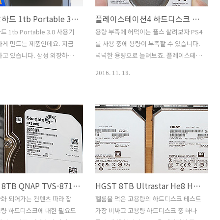
삼성 외장하드 1tb Portable 3.0 사용기
플레이스테이션4 하드디스크 교체 씨게이트 바라쿠다 2.5인치 2TB
1tb Portable 3.0 사용기
용량 부족에 허덕이는 플스 살려보자 PS4
나게 만드는 제품인데요. 지금
를 사용 중에 용량이 부족할 수 있습니다.
하고 있습니다. 삼성 외장하드
넉넉한 용량으로 늘려보죠. 플레이스테이
able 3.0 사용을 한것은 꽤 오래
션4 하드디스크 교체 씨게이트 바라쿠다
2016. 11. 18.
만 사진이 남아 있어서 올려
2.5인치 2TB로 해서 넉넉하게 써보도록
장하드는 계속 많이 쓰이죠. 삼
합니다. Seagate 바라쿠다 2TB 모바일
tb Portable 3.0는 크기도
HDD를 만져봤는데요. 디자인이 꽤 이쁘
 편이고 디자인도 괜찮은 편
군요. 성능도 알아볼겁니다. 플레이스테
장하드는 근데 사용시 주의를
이션4 하드디스크 교체는 실제로 해보면
. 충격에 약하니까요. 어느 제
전혀 어렵지 않습니다. 그리고 그전에 쓰
라도 마찬가지 내용이긴 합니
던 하드디스크로 문제가 될 경우 다시 갈
우에는 외장하드는 중요한 데이
아끼면 됩니다. 씨게이트 바라쿠다 2.5인
보관할 때 이용을 하는데요. 물
치 2TB로 바꿔봅시다.Seagate Mobile
씨게이트 8TB QNAP TVS-871T 10Gbps Seagate NAS 속도
HGST 8TB Ultrastar He8 HUH728080ALE600 헬륨 하드디스크
 있긴 하지만 휴대해서 이동할
바라쿠다 2TB 인데요. 작은 크기이지만
게 없죠. 삼성 외장하드 1tb
2TB 입니다. 저는 개인적으로 이런 하드
화 되어가는 컨텐츠 따라 잡
헬륨을 먹은 고용량의 하드디스크 테스트
e 3.0 사용기 이 사진을 찍을때만
디스크 좋아합니다. 조용하기도 하구요.
용량 하드디스크에 대한 필요도
가장 비싸고 고용량 하드디스크 중 하나