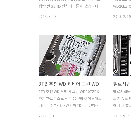
세스 타임이 존재하게 됩니다. 단편화가
매체에 싸우
랩탑 씬 SSHD 벤치마크를 해 봤습니다.
WD20EZR
심해지면 점점 더 느려지는 특성을..
고 속도도 빠
Seagate Laptop Thin SSHD는 7mm
린은 성능이
2013. 3. 29.
2013. 2. 19
두께로 나와서 가장 얇은 울트라북이나
델입니다.
모바일기기등에 응용될 수 있습니다. 실
WD20EZR
제로 씨게이트 랩탑 씬 SSHD 벤치마크를
려고 합니다
해보면서 버니어캘리퍼로 두께를 측정해
본 분이나 
봤는데 7mm 보다 약간 더 얇은 6.9mm
신 분이라
을 보여줘서 규격에 맞춘것임을 확인했습
고른 분들이
니다. 기존의 모멘터스XT도 1세대 2세대
제용으로는 
로 올라가면서 성능이 조금씩 계속 올라
좀 더 고급
갔는데요. 이번에 3세대 씨게이트 랩탑 씬
SSD를 생
3TB 추천 WD 케비어 그린 WD30EZRX 후기
SSHD는 모멘터스XT 2세대와 마찬가지
지만요. W
로 8GB의 SSD 캐시를 쓰긴 했는데 타입
최적화된 모
3TB 추천 WD 케비어 그린 WD30EZRX
벨로시랩터 
이 SLC에서 MLC로 변경이 되었네요. 두
보다는 정
후기 하드디스크 작은 용량의것 여러개보
보기 속도
께를 얇게하면서 생긴 가격 차이를 이것
하드디스크로
다는 큰것 하나가 관리하기는 더 편하죠.
에서 큰 효
으로 극..
유로 제경우
큰용량으로 3TB 추천 하드디스크로 WD
에 대해서 
2012. 9. 15.
2012. 9. 7.
케비어 그린 WD30EZRX를 소개합니다.
기로 하겠습
히타치에는 4TB도 나와있는 상태이긴 하
를 위해서 