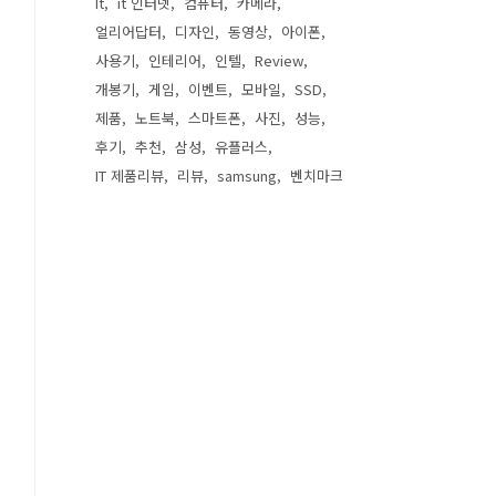
It
it 인터넷
컴퓨터
카메라
얼리어답터
디자인
동영상
아이폰
사용기
인테리어
인텔
Review
개봉기
게임
이벤트
모바일
SSD
제품
노트북
스마트폰
사진
성능
후기
추천
삼성
유플러스
IT 제품리뷰
리뷰
samsung
벤치마크