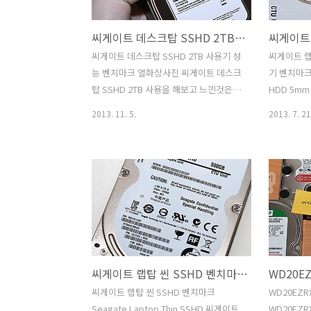
줄입니다. 추가 비용 없이 빠르고 간단하
좋은 하드
게 드라이브를 제거 및 폐기할 수 있는 씨
긴 하니까요.
씨게이트 데스크탑 SSHD 2TB 사용기 성능 벤치마크 열화상사진
게이트 인스턴튼 시큐어 이레이즈
HDD 4T
(Seagate Instant Secure Erase)를 제
보다는 신
씨게이트 데스크탑 SSHD 2TB 사용기 성
씨게이트 랩
공 합니다. 이는 데이터를 자주 보관하고
로 봐야합니
능 벤치마크 열화상사진 씨게이트 데스크
기 벤치마크
또는 폐기를 해야하는 기업에 적합합니
failure 
탑 SSHD 2TB 사용을 해보고 느낀것은
HDD 5m
다..
SSHD 데스크탑용은 꽤 쓸만하구나 하는
디스크 경우
2013. 11. 5.
2013. 7. 21
것이었습니다. SSHD는 SSD와 하드디스
벽을 깨고 
크의 중간 형태 입니다. 하드디스크의 고
드디스크 입
용량을 사용하면서 SSD의 빠른 속도를
는 5mm 
활용할 수 있는 저장장치이죠. 씨게이트
트라씬 HD
데스크탑 SSHD 2TB 사용 후 느끼는 체감
ATA 인터
성능은 일반 하드디스크보다는 훨씬 빠른
므로 연결
느낌을 받습니다. 그리고 실행을 반복하
동일하게 사
는 프로그램 경우에는 SSD 성능만큼 훨
도의 젠더등
씬 빠르게 뜨는것을 볼 수 있습니다. 하드
죠. 씨게이
씨게이트 랩탑 씬 SSHD 벤치마크 Seagate Laptop Thin SSHD
디스크는 용량에 비해서 가격이 SSD에
벤치마크를 
비해서 상대적으로 저렴합니다. 하지만
께 성능에 
씨게이트 랩탑 씬 SSHD 벤치마크
WD20EZ
디스크 위에 해더가 움직이는 형태로 엑
금 노트북 
Seagate Laptop Thin SSHD 씨게이트
WD20EZR