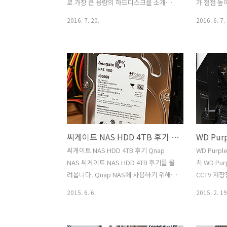
다. 나스를 쓰시는 분들이라면 이런 저장
해도 제가 
로 가장 큰 용량의 하드디스크를 소개합
가 점점 높
장치 정도는 써줘야하죠. 씨..
니다. 이름도 바뀌어서 나왔는데요. 씨게
가 점점 커
2016. 7. 20.
2016. 6. 7.
이트 IronWolf 10TB가 바로 그것입니다.
8TB를 QN
기존의 Seagate NAS HDD가 Seagate
10Gbps
IronWolf로 이름이 새롭게 변경되었습니
Seagate
다. 하드디스크 경우 용도에 맞게 특화되
확인을 해 
어 출시되어 나오고 있고 사용자들은 그
도 1Gbp
것에 상당히 만족감을 얻고 있는데요. 바
최대 속도는
라쿠다 아이론울프 스카이호크로 용도에
이트 8TB
맞게 구분하여 출시했네요. 씨게이트
RAID5로
IronWolf 10TB는 NAS HDD로 RAID에
치를 만들
씨게이트 NAS HDD 4TB 후기 Qnap NAS
최적화 된 하드디스크 입니다. NAS에 일
먼저 성능부
반 하드디스크 써도 되긴 하지만 데이터
에 4TB를
씨게이트 NAS HDD 4TB 후기 Qnap
WD Purp
안정성을 위해서는 NAS 전용 하드디스크
8TB의 고
NAS 씨게이트 NAS HDD 4TB 후기를 올
치 WD Pu
를 쓰는 것이 좋죠. 위 제품은 샘플제품에
대용량의 저
려봅니다. Qnap NAS에 사용하기 위해서
CCTV 저
스..
다. 지금은 
이 장치를 준비해 봤는데요. Seagate는
가를 해보
2015. 6. 6.
2015. 2. 19
아주 오래전부터 많은 하드디스크를 만들
는 각 필요
어왔고 지금은 SSD 제품도 출시하고 있
된 제품들을
습니다. 최근에는 아주 얇은 외장하드를
맞게 쉽게 