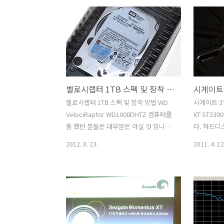
나, 가격이 아직은 고가이긴 하죠. 2TB 그
블랙, 케비
리고 3TB가 지금은 가격대가 용량에 비해
부팅은 SS
서 적당한 편인데요. 이 제품을 제가 추천
습니다. 
하는 이유는 5400RPM이라는 점 입니다.
기 위해서
그리고 WD에서 예전부터 적용해오기 시
SSD가 성
작한 파킹이 되었을 때 해더가 밖으로 나
쩔수가 없
가서 고정이 되는 타입입니다. 속도는 좀
가지는 몇가
벨로시랩터 1TB 스펙 및 장착 방법 WD VelociRaptor WD1000DHTZ
느리지만 그만큼 좀 더 안정적인 동작이
는 용량부분
가능하죠. 좀 전에 사놓고 이런 이야기는
간을 만들 
벨로시랩터 1TB 스펙 및 장착 방법 WD
시게이트 3TB
하는게 아니라 3TB를 사용한지 저는 조금
에서 상대적
VelociRaptor WD1000DHTZ 컴퓨터를
XT ST33
된 상태입니다. 이미 데이터를 많이 넣고
리고 벨로시
좀 했던 분들은 대부분은 아실 것 입니다.
다. 하드디
보관중이고..
장 빠른 하
랩터시리즈를. 가장 빠른 이라는 타이틀
힘들거라는
2012. 8. 23.
2011. 4. 12
른편입..
을 갖고 벨로시랩터 1TB가 다시 나왔습니
량과 기록
다. WD VelociRaptor WD1000DHTZ 는
향상으로 이
모델명 입니다. 이번에 고용량에 고성능
있습니다. 
이라는 이름을 가지고 250GB 500GB
들이 나올테
1TB 이렇게 출시가 되었네요. WD 랩터
가격이 더 
시리즈는 한동안은 고급사용자들의 전유
디스크로 더
물 그리고 하드디스크 레이드0으로 묶고
으므로 보