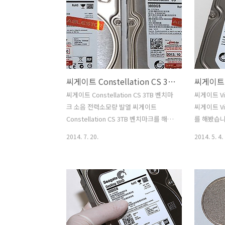
출시하기도 했죠. 씨게이트 NAS HDD
니다. WD 
4TB 후기를 통해서 이 하드디스크가 이미
로 구분이 
사용자들이 쓰고 있는 데스크탑 하드디스
는 고온의 
크와 어떻게 다른지 간단하게 알아보려고
딜 수 있도
합니다. 보통 NAS용 하드디스크라고 하
지를 오용할
면 신뢰도가 높은 하드디스크로 알려져
김을 줄여줍
씨게이트 Constellation CS 3TB 벤치마크 소음 전력소모량 발열
있습니다. 씨게이트 NAS HDD 4TB는 소
기록해야하는
호용 기업용으로 또는 NAS용 하드디스크
높은 품질의
씨게이트 Constellation CS 3TB 벤치마
씨게이트 Vi
로 적합한 모델 입니다. NAS에 최적화된
능을 보여주는
크 소음 전력소모량 발열 씨게이트
씨게이트 Vi
하드디스크의 기본 성능을 알아보고 추후
6TB는 꼭
Constellation CS 3TB 벤치마크를 해봤
를 해봤습니
에 Qnap ..
인 기록을 ..
습니다. 컨스텔레이션 CS의 소음 전력소
크가 가격이
2014. 7. 20.
2014. 5. 4.
모량 발열를 체크해봤습니다. 이 제품은
은 비디오 
기업용 제품으로 NAS나 신뢰도 높은 데
표준 화질 
이터를 보관해야하는곳에 사용될 수 있습
트리밍이 가
니다. 제조사마다 하드디스크를 분류를
로 씨게이트 
하고 있는데 씨게이트 Constellation CS
크를 해봤을
3TB는 다음과 같은 특징을 갖습니다. 효
하드디스크라
율적인 에너지 사용으로 에너지 소비를
영상 동시