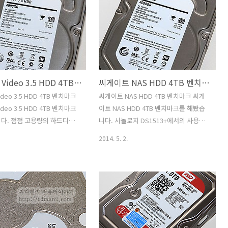
Purple 6TB 제품은 자주색으
올것입니다. 이번 주인공 WD RED 6TB
되어있습니다. CCTV를 촬영하
벤치마크를 콩해서 성능이 대략 어느정도
온도와 혹독한 사용시간에 견
되는지 그리고 사용감은 어떤지 확인해보
록 설계가 되어있으며 스토리
려고 합니다. WD RED 6TB까지 나왔지만
 때 발생할 수 있는 동영상 끊
RED 시리즈를 처음 써본건 1TB를 써본
니다. 중요한 데이터를 항시
것이 처음이였던것 같네요. 즉 거의 처음
씨게이트 Video 3.5 HDD 4TB 벤치마크
씨게이트 NAS HDD 4TB 벤치마크
 CCTV의 환경 상 신뢰도가
시리즈부터 써봤었는데요. WD RED는
 영상을 기록하는데 높은 성
2.5인치 타입도 있고 3.5인치타입도 있습
deo 3.5 HDD 4TB 벤치마크
씨게이트 NAS HDD 4TB 벤치마크 씨게
 제품 입니다. WD Purple
니다. WD RED 2.5인치 타입의 벤치마크
deo 3.5 HDD 4TB 벤치마크
이트 NAS HDD 4TB 벤치마크를 해봤습
 CCTV용이 아니더라도 안정적
는 저도 궁금한 점이긴 하지만 성..
다. 점점 고용량의 하드디스
니다. 시놀로지 DS1513+에서의 사용성
 저렴해지고 있네요. 이 제품
과 속도 성능, 그리고 발열과 진동등도 확
2014. 5. 2.
솔루션에 특화된 제품입니다.
인해보도록 하겠습니다. 나스용 하드디스
비디오를 최대 20개를 동시 스
크는 속도보다는 신뢰성이 상당히 중요합
능한 제품이죠. 그런데 실제
니다. 24시간 몇년동안 계속 동작해야하
Video 3.5 HDD 4TB 벤치마
기 때문이죠. 씨게이트 NAS HDD 4TB는
 때에는 성능이 조금 더 높은
그런 목적으로 만들어진 하드디스크 입니
는 느낌 정도 였는데요. 동
다. 나쁜 환경에서도 좋은 안정성을 유지
 스트리밍이야 어짜피 성능이
하도록 신뢰성을 가장 먼저 생각해서 만