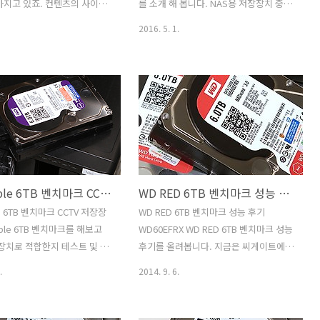
다른곳에서 자취하..
플레이스테이션4 하드디스크 교체 씨게
아지고 있죠. 컨텐츠의 사이즈
를 소개 해 봅니다. NAS용 저장장치 중에
이트 바라쿠다 2...
지기 때문입니다. 씨게이트
서 좋은 제품 중 하나죠. HGST 8TB
2016. 5. 1.
AP TVS-871T에 연결해서
Ultrastar He8 HUH728080ALE600 헬
 속도로 연결을 해 봤습니다.
륨 하드디스크 입니다. S-ATA3 인터페이
 NAS 속도가 얼마나 높아질지
스의 하드디스크이며 플래터가 7장이나
봤는데요. 보통 NAS를 구성해
들어가 고용량을 구현한 저장장치 입니
s로 연결되는게 대부분이여서
다. 온도를 낮추기 위해서 내부에 헬륨을
 사실 정해져 있는데요. 씨게
채운 저장장치로 잘 알려진 제품이죠.
 NAS용 하드디스크를 4개를
HGST 8TB Ultrastar He8
 묶어서 아주 고속의 빠른 저장장
HUH728080ALE600의 온도도 궁금하고
어서 활용해보도록 하겠습니다.
성능도 궁금했는데요. 여기에서는 8TB 4
WD Purple 6TB 벤치마크 CCTV 저장장치
WD RED 6TB 벤치마크 성능 후기 WD60EFRX
터 확인해보도록 하죠. 기존
개를 장착해서 활용을 해보도록 하겠습니
 사용 중 이었는데요. 이번에는
다. 하나만 해도 가격이 좀 많이 나가는 제
le 6TB 벤치마크 CCTV 저장장
WD RED 6TB 벤치마크 성능 후기
용량 하드디스크를 이용해서 더
품 입니다. 근데 여기에서는 4개를 모두
rple 6TB 벤치마크를 해보고
WD60EFRX WD RED 6TB 벤치마크 성능
장장치를 활용해 볼 것 입니
묶어서 사용을 해보려고 합니다. 참고로
장장치로 적합한지 테스트 및 평
후기를 올려봅니다. 지금은 씨게이트에서
10TB도 나오..
꼭 NAS..
려고 합니다. 웨스턴디지털에서
8TB까지 나와있는 상황이지만, NAS 시
.
2014. 9. 6.
한 곳 마다 특성을 살려서 특화
리즈의 정석이라는 WD RED 시리즈는
 내어놓고 있습니다. 용도에
6TB WD60EFRX 까지 나와있는 상태입니
구분하기 위해서 색을 넣었습
다. 곧 이것도 8TB에 이어서 12TB까지 나