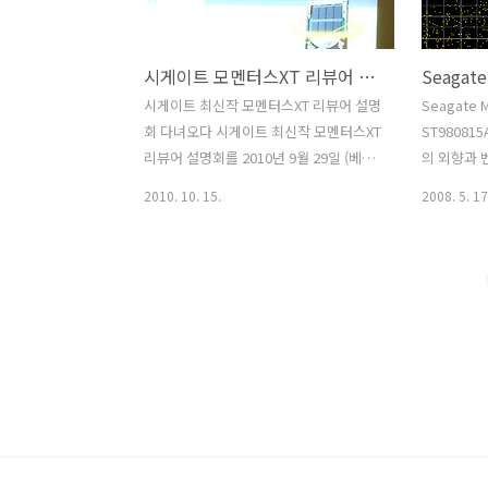
앞자르기를 해서 가장 빠른 하드디스크를
가능해지겠죠
만드는 가장 일반적인 방법이었습니다.
부족해서 P
시게이트 모멘터스XT 리뷰어 설명회 다녀와서
그런데 SSD가 점점 많이 보급이되고 점
은듯 싶네요.
점 렙터 사용자도 좀 줄었습니다. 지금 하
3TB Barra
시게이트 최신작 모멘터스XT 리뷰어 설명
Seagate 
드디스크가 가장 빠른것이 무슨 소용이
HDtune 및
회 다녀오다 시게이트 최신작 모멘터스XT
ST98081
있겠냐고 하겠지만 벨로시랩터 1TB는
려서 성능을
리뷰어 설명회를 2010년 9월 29일 (베니
의 외향과 
10,0..
건스 테헤란로점) 다녀왔습니다. 시게이
격 하드디스
2010. 10. 15.
2008. 5. 17
트 모멘터스XT (Momentus XT) 는 시게
간속도에 해
이트 사의 최신작 하드디스크로 SSD 와
다 속도테
HDD 를 합쳐준 Solid State Hybrid 드
IDE 로 
라이브 입니다. 하이브리드 형태의 하드
는편이며 
디스크는 예전부터 계속 이야기가 있었
편입니다 평균
죠. 하드디스크는 계속 발전하여 지금 단
엑세스타임 1
일용량 3TB 까지 만들정도가 되었고,
성능 : ☆
SSD 도 계속 발전하여 지금은 성능이 좋
☆★★★★
은 S-ATA2 의 대여폭을 넘어 S-ATA3 까
의 성능을
지 대여폭을 사용하는 SSD 들이 많이 나
크 (3.5인
와있죠. 그런데 HDD 는 고용량이라는 장
하지만 저