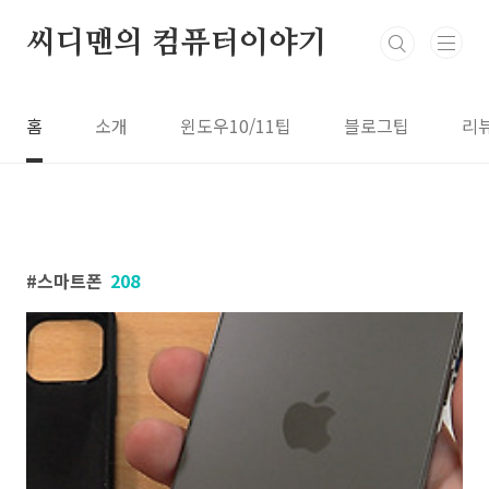
본문 바로가기
씨디맨의 컴퓨터이야기
홈
소개
윈도우10/11팁
블로그팁
리
스마트폰
208