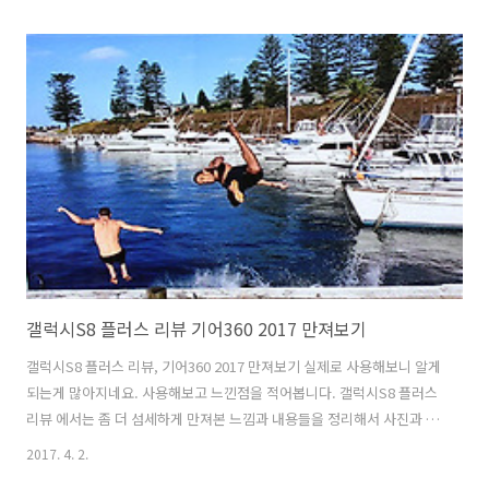
이 BeY2는 퍼펙트 셀카와 뷰티모드를 지원 합니다. 좀 더 쉽고 간단하게
인물모드를 촬영할 수 있는데요. 퍼펙트 셀카의 경우에는 인물을 인식한
눈이나 얼굴을 좀 다르게 성형시킬 수 있었습니다. 셀카를 자주 찍는 분
들은 이용해볼만한 기능을 제공 하더군요. 카메라 부분도 살펴보겠지만
이 스마트폰의 전체적인 특징도 살펴보려고 합니다. 이 스마트폰은 껏다
가 켤 때마다 배경이 다른것이 나오는데요. 셀카 잘 찍히는 폰 화웨이
BeY..
갤럭시S8 플러스 리뷰 기어360 2017 만져보기
갤럭시S8 플러스 리뷰, 기어360 2017 만져보기 실제로 사용해보니 알게
되는게 많아지네요. 사용해보고 느낀점을 적어봅니다. 갤럭시S8 플러스
리뷰 에서는 좀 더 섬세하게 만져본 느낌과 내용들을 정리해서 사진과 글
로 설명하고 기어360 2017 만져본 느낌까지 전해봅니다. 화면은 18.5 :
2017. 4. 2.
9 비율로 무척 시원해졌는데요. 갤럭시S8 리뷰에서는 그 화면에서의 느