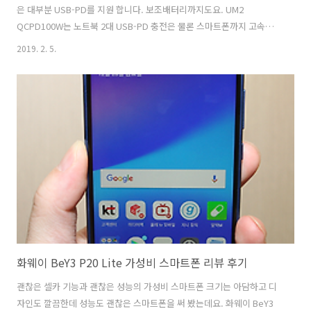
은 대부분 USB-PD를 지원 합니다. 보조배터리까지도요. UM2
QCPD100W는 노트북 2대 USB-PD 충전은 물론 스마트폰까지 고속충
전을 할 수 있는 제품 입니다. 실제로 성능이 어느정도 나오는지 테스트
2019. 2. 5.
를 해봤는데요. UM2 QCPD100W는 이전에 나왔던 QC90W를 보완하는
새로운 모델 입니다. USB-PD포트를 2개를 넣었지만 60W 30W로 출력
을 나눠서 문제가 없도록 만든 모델이죠. 맥북프로 삼성올웨이즈 LG올데
이그램 델 XPS 래티튜드 등 다양한 노트북들을 충전할 수 있습니다. 닌
텐도나 USB-PD를 지원하는 보조배터리 스마트폰 등 다양한 제품을 충
전할 수 있어서 앞으로 활용도가 더 높아지게 될 제품인데요.4개의 디바
이..
화웨이 BeY3 P20 Lite 가성비 스마트폰 리뷰 후기
괜찮은 셀카 기능과 괜찮은 성능의 가성비 스마트폰 크기는 아담하고 디
자인도 깔끔한데 성능도 괜찮은 스마트폰을 써 봤는데요. 화웨이 BeY3