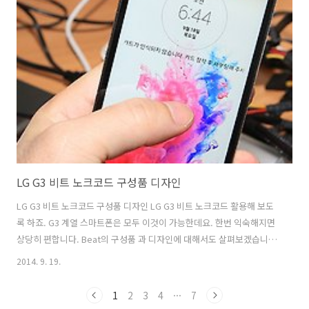
이 사용하기에도 적당하고 휴대하고 다니다가 사용하기에도 적당합니
다. 사용방법은 이전의 애니팡 스피커와 동일하더군요. 동물 케릭터명은
꿀이 끼리 멍이 알리 이렇더군요. 코알라 코끼리 강아지 돼지 모양의 스
피커 인데요. 케릭터 4개를 모두 모아 봤습니다. 재미있는 것 만큼 소..
LG G3 비트 노크코드 구성품 디자인
LG G3 비트 노크코드 구성품 디자인 LG G3 비트 노크코드 활용해 보도
록 하죠. G3 계열 스마트폰은 모두 이것이 가능한데요. 한번 익숙해지면
상당히 편합니다. Beat의 구성품 과 디자인에 대해서도 살펴보겠습니
다. LG 스마트폰들은 지금은 이제 후면 인터페이스로 완전히 자리를 잡
2014. 9. 19.
았습니다. LG G3 비트도 후면 인터페이스 입니다. 노크코드가 나온 이유
도 그것이긴 하죠. 버튼이 뒤에 있어서 측면 버튼에 익숙한 사용자들은
1
2
3
4
···
7
불편하지 않을까 생각할 수 도 있지만 LG G3 비트 노크코드를 한번 써보