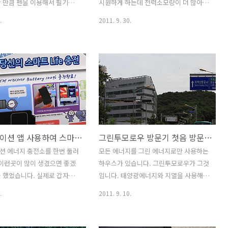
능하죠. 근데 이때 필요한 기
에너지를 모두 자체 생산하고 건물을 짓
 만큼 펜을 이용해서 필기가
시원하게 하는데 전력소모량이 더 많아진
 모아두는 기술입니다. 이때
는데 필요한 재료도 모두 재활용 재료를
 그림을 그리고 메모를 하는
다고 합니다. 건물을 시원하게 하려고 건
.
2011. 9. 30.
고밀도 고효율의 배..
활용하는등 환경을..
브 등에서 보셨을 겁니다. 예
축물의 재료를 바꾸거나 덩쿨로 덮거나
트폰의 화면 크기가 조금 커
하는등 여러가지 방법이 있지만 해마다
해서 "그건 쓸 수 없을것이다.
전력사용량이 늘어서 여름철이 되면 전력
등 이야기가 많아졌지만 점점
사용량이 가장 많은 2-4시는 전기사용을
커졌습니다. 사용자들이 작은
자제해달라는 공익광고도 나올 정도이죠.
족하지 않았기 때문이죠. 점
예비전력이 부족할정도로 전력을 소모하
보이고 선명하면서도 큰 화면을
면 전력공급을 못하는 사태도 벌어집니
죠. 물론 이 크기에 대해서는
다. 그래서 대규모로 정전이 되고 또 복구
리도 의견은 많을듯합니다. 갤
도 느리게되면 피해도 커지죠. 이 때문에
파워스테이션 앱 사용하여 스마트한 생활을 해봅시다
그린투모로우 방문기 첫음 방문 첫느낌
 이외에도 여러가지 제품들이
지금 기대를 받고 있는것이 ESS 입니다.
상태인데 예전에 비해서는 비
우리나라의 발전소는 여러가지가 있는데
션 에너지 충전소를 한번 둘러
모든 에너지를 그린 에너지로만 사용하는
만큼 점점 스마트폰이 빨라졌
예를 들어서 화력발전소에서 생산된 전력
 이런곳이 많이 생겼으면 좋겠
하우스가 있습니다. 그린투모로우가 그것
이기적인 생각이긴 하지만 사용
은 여러단계를 거쳐서 전압을 낮춰서 일
 했었습니다. 실제로 갑자기
입니다. 태양광에너지와 지열을 사용해서
는 화면은 크면 클수록, 화면
반 가정에 전달되게 됩니다. 그 과정중에
임등이 생겼을 때 스마트폰에
에너지를 생산하고 건물자체의 디자인을
.
2011. 9. 10.
..
상당히 많은..
이 부족해서 계속 얼만큼 남
효율이 높도록 설계해서 에너지 사용량을
 만져보게 되니까요. 이럴 때
큰폭으로 저감해서 연간 에너지 수치를 0
을 할 수 있는곳이 있다면 배
또는 오히려 전력을 생산하도록 해서 제