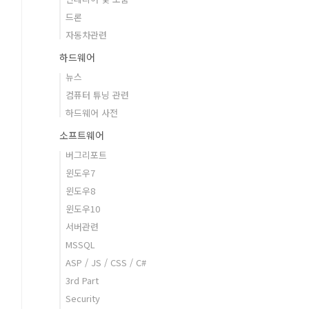
드론
자동차관련
하드웨어
뉴스
컴퓨터 튜닝 관련
하드웨어 사전
소프트웨어
버그리포트
윈도우7
윈도우8
윈도우10
서버관련
MSSQL
ASP / JS / CSS / C#
3rd Part
Security