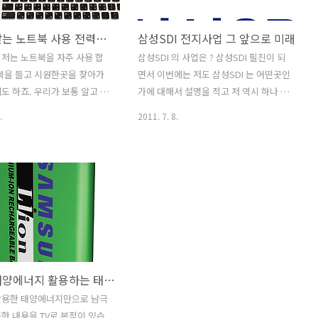
크기와 모양을 변형시켜서 볼
겠습니다. 제가 사용하는 데스크탑 입니
지 모릅니다. 그런데 가까운 미
다. 24인치 모니터에 본체가 있는 평범한
용도에 맞는 노트북 사용 전력사용을 줄이다
삼성SDI 전지사업 그 앞으로 미래
게 바뀔까요. 앞으로는 전기
컴퓨터 입니다. 모니터와 본체, 스피커,
는데 어떻게 효율적으로 생산할
키보드, 마우스 등 한대의 컴퓨터에 연결
저는 노트북을 자주 사용 합
삼성SDI 의 사업은 ? 삼성SDI 필진이 되
중요하게 될것입니다. 시간이
된 모든 전력사용량을 합산한 결과 입니
북을 들고 시원한곳을 찾아가
면서 이번에는 저도 삼성SDI 는 어떤곳인
 이것은 가속화 되겠죠. 그래서
다. 151.8 W 로 측정이 되네요. 요즘 컴퓨
도 하죠. 우리가 보통 알고 있
가에 대해서 설명을 적고 저 역시 하나 배
열 풍력 등 자연에너지를 활
터들은 데스크탑이라면 특정경우를 제
크탑보다 노트북은 전력을 적게
워나가는 시간을 가질까 합니다. 지난
.
2011. 7. 8.
..
외..
로 알고 있습니다. 이건 노
2000년에 새로 시작한 리튬이온 2차 전지
으로 환경을 살리자는 이야기도
사업은 빠른시간에 성장해서 지금은 세계
많은 사람들이 알고 있지요.
1위로 올라섰습니다. 삼성SDI 에서 그전
만큼 줄어드는걸까요? 그리고
에는 LCD 와 PDP , AMOLED 사업으로
어떨까요? 데스크탑을 사용해
자리 잡아두었지만 배터리 사업도 지속적
도 분명 있지만 제 생각에는 노
인 투자 및 성장으로 주도적인 사업의 일
 충분한 용도를 궂이 데스크탑
부가 된 것이죠. 삼성SID는 B2B 로 사업
있는분도 분명 있습니다. 웹서
을 많이 진행했다고 합니다. 그래서 사실
을 주로 사용하는 경우 궂이
우리는 많이 알고 있지 못했지요. 하지만
태양광 태양에너지 활용하는 태양전지의 미래
쓸 이유는 없지요. 게다가 노
실제로는 이미 많이 사용을 하고 있습니
서도 고사양 그래픽카드를 내장
다. 최근에 국제전지사업전에 가서도 봤
활용한 태양에너지만으로 남극
모델을 선택할 이유는 없습니
지만 여러 협력체와 협력하여 스마트기기
한 내용을 TV로 본적이 있습