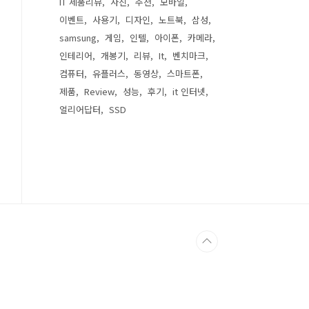
IT 제품리뷰
사진
추천
모바일
이벤트
사용기
디자인
노트북
삼성
samsung
게임
인텔
아이폰
카메라
인테리어
개봉기
리뷰
It
벤치마크
컴퓨터
유플러스
동영상
스마트폰
제품
Review
성능
후기
it 인터넷
얼리어답터
SSD