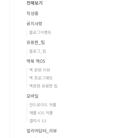
전체보기
작성중
공지사항
블로그이벤트
유용한_팁
블로그_팁
맥북 맥OS
맥 관련 리뷰
맥 프로그래밍
맥관련 유용한 팁
모바일
안드로이드 어플
애플 iOS 어플
갤럭시 S3
얼리어답터_리뷰