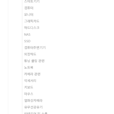
스마트기기
컴퓨터
모니터
그래픽카드
하드디스크
NAS
SSD
컴퓨터주변기기
외장하드
튜닝 쿨링 관련
노트북
카메라 관련
악세서리
키보드
마우스
열화상카메라
유무선공유기
인테리어 및 소품