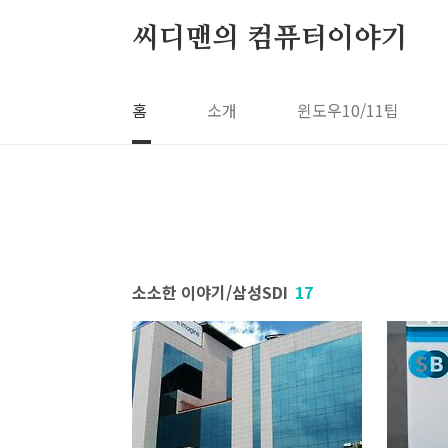
본문 바로가기
씨디맨의 컴퓨터이야기
홈
소개
윈도우10/11팁
소소한 이야기/삼성SDI
17