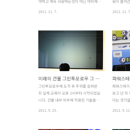
80인치 PDP개발 , 세게 최고화질 37인치
하는것도 가
야하고 계속 사용하는것이 아닌 야외에
용이 들어간
PDP개발등 2000년대에..
술은 전력을
나갔을 때 고기를 굽거나 열매를 익히는
가능한데요.
2011. 11. 7.
2011. 11. 7
사용되는게 
용도 등으로 사용되는 것으로만 생각을
영상을 유투
했었는데 인도의 경우에는 태양열 조리기
전에는 스마
구를 실제 많이 사용을 한다고 합니다. 태
지는것에 대
양열을 이용한 조리기구는 상자형 조리
너무크다" 
기, 파라볼릭 조리기, 쉐플러 태양열 조리
크기는 더 
기 등이 있는데 상자형 조리기는 열효율
크기에서 만
이 떨어지고, 파라볼릭 조리기 경우에는
점 더 잘 
태양의 위치가 움직이면 효율이 떨어지는
원하게 되었
문제가 있지만, 쉐플러 태양열 조리기는
사용자들끼
미래의 건물 그린투모로우 그 내부를 살펴보다
높은 온도를 만들 수 있고, 태양의 위치가
럭시 노트
이동하더라도 태양 이동경로를 따라 기계
이미 나온 
그린투모로우에 도착 후 주위를 살펴본
파워스테이
장치가 움직이게 해서 최고의 효율을 낼
교가 안될
뒤 실제 교육이 오후 2시부터 시작되었습
보고 난 뒤
수 있습니다. 쉐플러 태양열 조리기는 볼
죠. 조금 
니다. 건물 내부 외부에 적용된 기술들이
다는 생각을
프강 쉐플러의 이름을 따서 만든것인데,
자 입장에서
많고 설명할 내용이 많기에 사실 빠르게
저녁때 모
2011. 9. 23.
2011. 9. 11
그는 물리..
은 선명해야
진행되어서 그렇지 다 이해하려면 한참
배터리 잔량
걸리듯하더군요. 그래서 설명책자도 따로
아있나 계속
받았습니다. 내용을 들으면 들을 수 록 그
주위에 충전