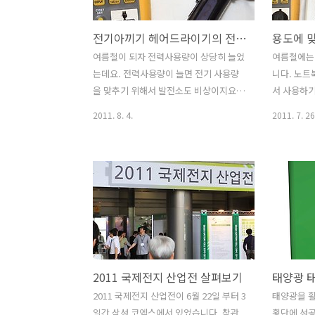
용자들의 관심이 높아지지 않을까 생각됩
어디서든 
니다. 충전기를 따로 챙겨가지 않더라도
수 있게 될
전기아끼기 헤어드라이기의 전력 사용량
이곳에서는 공부장소도 쓸 수 있고 충전
래에는 어떻
도 함께 할 수 있겠네요. 그럼 다녀온곳을
를 생산하
여름철이 되자 전력사용량이 상당히 늘었
여름철에는 
한번 살펴볼까요? CNN the Biz 종로점에
것인가가 
는데요. 전력사용량이 늘면 전기 사용량
니다. 노트
다녀와 봤습니다. 이 외에도 다른 각 지점
지날 수 록
을 맞추기 위해서 발전소도 비상이지요.
서 사용하기
에도 파워스테이션이 설..
태양광 태양
아시다싶이 아직은 화석연료에 의한 발전
기로 데스
2011. 8. 4.
2011. 7. 26
용하는 방안
소가 더 많습니다. 전기를 많이 쓸 수 록
사용하는것으
화석연료의 사용량이 더 늘어나겠죠. 대
트북 사용
체 연료 또는 자연 발전에 비중이 더 늘어
나왔었기에 
나기 전까지는 아직은 어쩔 수 없는 문제
그런데 얼
이기도 하죠. 저는 항상 조금 궁금했던게
효용성은 
있습니다. 아침마다 사용하는 헤어드라이
야 하는 분
기의 전력사용량은 어느정도가 될까 였
트북으로도
죠. 사실 남성분경우에는 머리가 짧기에
으로 쓰고 
헤어드라이기에 의한 전력사용량이 생각
핑과 동영상
2011 국제전지 산업전 살펴보기
보다는 높지 않습니다. 전기 포트와 비슷
데스크탑을 
하죠. 순간적으로 높은 전력을 사용하지
트북 중에
2011 국제전지 산업전이 6월 22일 부터 3
태양광을 
만 시간이 짧기에 실제로 엄청난 전력량
하고 있는 
일간 삼성 코엑스에서 있었습니다. 참관
횡단에 성공