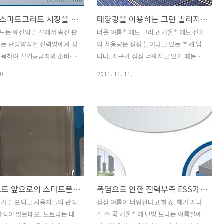
삼성SDI 스마트그리드 시장을 개척하다
태양광을 이용하는 그린 빌리지 앞으로의 미래 주택을 살펴보다
드는 예전의 발전에서 송전 판
더운 여름철에도 그리고 겨울철에도 전기
지는 단방향적인 전력망에서 정
의 사용량은 점점 늘어나고 있는 추세 입
접목하여 전기공급자와 소비자
니다. 지구가 점점 더워지고 있기 때문에
 교환함으로써 에너지 효율을
더욱 에너지 사용량이 늘어나고 그때문에
0.
2011. 11. 11.
적 전략망을 말합니다. 에너
다시 지구가 더 더워지는 악순환이 반복
 비용이 들고 에너지의 생산
되고 있는데요. 에너지 소비량이 많아지
있었을 때, 발전소에서 전력을
면 더욱 많은 에너지를 생산하기 위해서
냥 쓰기만 했지만, 지금은 태
더 큰발전소를 지어야하고 비용도 들고
 지역에서의 발전등을 이용해
환경파괴도 되고 여러모로 볼 때 좋지 않
 단지에서 사용을 하고 전력
지요. 해결하는 방법들은 여러가지가 있
그것을 반대로 다른곳에 전력
는데, 에너지 소비를 현명하게 하도록 국
 하게 되었죠. 전력의 생산자
가적 차원으로 규제를 하는것과 환경파괴
 에너지의 이동에 따라서 변
를 하지 않는 자연에너지를 사용하는 것
갤럭시 노트 앞으로의 스마트폰의 미래에 대해서 생각해보다
폭염으로 인한 전력부족 ESS가 뜬다
. 발전소에서 만들어진 전력
이 있을 것 입니다. 예전에 그린투모로우
 전력이 싸기 때문에 가정에
를 방문했을 때, 제로하우스에 대해서 생
트가 발표되고 사용자들의 관심
점점 여름이 더워진다고 하죠. 해가 지나
었다가 낮에는 반대로 판매를
각해보게 되었는데요. 건물에서 사용하는
관심이 많은데요. 노트라는 내
갈 수 록 겨울철에 난방 보다는 여름철에