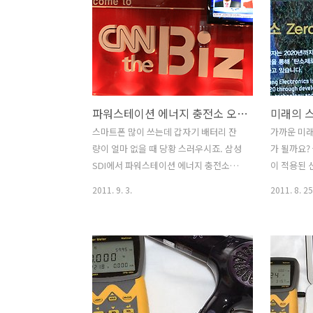
냥 단순한 건물이 아니라 여러 기술들의
터리가 완전
총집합체이며 앞으로의 미래를 미리 보는
죠. 삼성S
건물이라는 느낌이 들었습니다. 그럼 지
에너지 충전
금부터 그린투모로우의 설명을 들어보도
SDI 에 
록 하겠습니다. 이번 여름은 참 비가 많이
파워스테이
온 날인듯합니다. 그린투모로우에 가려면
니다. 안드
파워스테이션 에너지 충전소 오프매장 직접 방문기 CNN the Biz
비가 너무 많이오고 안오는 날은 다른 일
에서 파워
정도 겹쳐서 고생을 했는데 운좋게 이날
다. 검색에
스마트폰 많이 쓰는데 갑자기 배터리 잔
가까운 미
은 날씨도 화창하고 좋았습니다. 사람이
색하면 바
량이 얼마 없을 때 당황 스러우시죠. 삼성
가 될까요?
많지 않아서 좀 더 여유롭게 관람을 하고
합니다. 
SDI에서 파워스테이션 에너지 충전소를
이 적용된 
온듯하네요. TV시청을 하면서 그린투모
점차 설치
시범적으로 운영하고 있는데요. CNN the
지만 가까운
2011. 9. 3.
2011. 8. 25
로우에 ..
다. 충전소를
Biz 에서 만나볼 수 있다고 해서 찾아가
까 생각을 
봤습니다. 충전을 하는데 유료로 제공하
이라고 하
는것은 아니고 설치되어서 관리가 될 수
비용이 많이
있는 장소에 설치가 되어서 운영이 될것
없지요. 그
으로 보이니 앞으로 급할 때 충전을 할 수
제 상용되
있는곳이 점점 늘어나지 않을까 하네요.
붙지요. 먼
그리고 노력하는 삼성SDI 에 대해서도 사
목에 차고