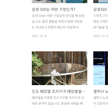
삼성 SDI는 어떤 기업인가?
삼성 SDI는 어떤 기업일까 생각을 해 보았
스마트그리
습니다. 필진 활동을 하면서 관련 박람회
매로 이뤄
도 다녀보고 하면서 에너지 사업과 미래
보기술을 
자원에 대한 내용등 사실 어떻게 보면 막
가 정보를
2011. 12. 8.
2011. 11. 2
연하게 보여지는 부분에 대해서만 살펴
올리는 지능
본듯하기도 한데요. 삼성SDI는 1970년 1
지생산에 큰
월 20일 삼성 NEC 주식회사로 탄생했습
에 한계가 
니다. 처음에는 진공관과 흑백브라운관
만들어서 그
등 전자부품을 생산할 목적으로 시작하였
양광전지나
지만, 투자비용이 많이 드는 전자사업에
서 주택이나
투자를 해서 우리나라의 기술을 이끄는데
이 남으면 
큰 힘이 되었습니다. 시대는 흘러서 흑백
을 보내기도
브라운관을 컬러 TV가 대체하게 되고 시
와 소비자가
인도 태양열 조리기구 태양열을 이용하는 사례
간이 흘러서 평판 디스플레이와 LCD,
하게 됩니다
VFD 같은 새로운 디스플레이에 기술 연구
을 심야에는
태양열을 이용한 조리기구를 아이디어 사
갤럭시 노
를 더욱 하였습니다. 그 결과 세계 최초
서 모아두
례로 본적이 있습니다. 한낮에 사용을 해
이 상당히 