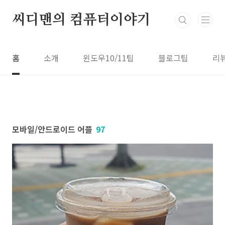
본문 바로가기
씨디맨의 컴퓨터이야기
홈
소개
윈도우10/11팁
블로그팁
리
모바일/안드로이드 어플
97