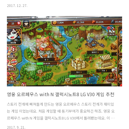
료로 즐길 수 있습니다. 컨텐츠를 보고 이벤트도 응모 할 수 있는데요. 스
2017. 12. 27.
카이라이프 유튜브 키즈는 어른들의 고민거리를 줄여주는 컨텐츠 입니
다. 방송과 영상 컨텐츠들은 나이제한이 있는데요. 즉 나이에 맞게 보여
줘도 될만한 컨텐츠가 제한되게 되는데요. 무턱대고 그냥 아무 것이나 재
생해주면 아이들에게 나쁜 영향을 줄 수 도 있죠. 유튜브는 사실 컨텐츠
가 너무 많아서 아이들이 볼만한 것을 따로 선별해서 보여주기가 힘듭니
다. Youtube KIDS는 아이들이 볼만한 컨텐츠만 따로 모아서 볼 수 있는
앱인데..
영웅 오르페우스 with N 갤럭시노트8 LG V30 게임 추천
스토리 전개에 빠져들게 만드는 영웅 오르페우스 스토리 전개가 재미있
는 게임 이었는데요. 처음 게임할 때 동기부여가 중요하긴 하죠. 영웅 오
르페우스 with N 게임을 갤럭시노트8 LG V30에서 돌려봤는데요. 이 게
임은 아기자기한 이미지와 러블리한 스토리 전개가 이어지는 게임 입니
2017. 9. 21.