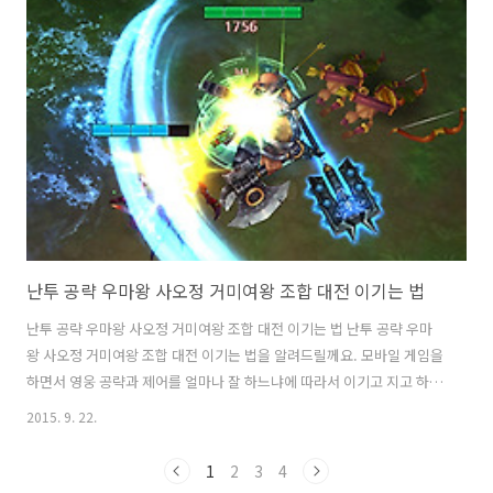
때문이죠. 저도 이 어플을 상당히 유용하게 사용을 했는데요. 4명이나 화
상채팅을 하지만 에어라이브 페이스 채팅은 데이터 사용량도 상대적으
로 상당히 작습니다. 덕분에 가족 모두가 큰 부담을 느끼지 않고 여러번
화상채팅을 할 수 있었습니다. 어머니도 아들 얼굴을 볼 수 있어서 좋아
하시네요...
난투 공략 우마왕 사오정 거미여왕 조합 대전 이기는 법
난투 공략 우마왕 사오정 거미여왕 조합 대전 이기는 법 난투 공략 우마
왕 사오정 거미여왕 조합 대전 이기는 법을 알려드릴께요. 모바일 게임을
하면서 영웅 공략과 제어를 얼마나 잘 하느냐에 따라서 이기고 지고 하는
게임이 난투 인데요. 사실 지금도 레벨을 올리는 중이라 저도 계속 배우
2015. 9. 22.
는 중 입니다. 아마 게임하시면서 난투 공략이 궁금하실텐데요. 제가 알
게된 것을 공유해봅니다. 이 외에도 알려주실 만한 내용이 있으면 댓글로
1
2
3
4
도 알려주세요. 처음에는 무턱대고 레벨을 올리면 좋은 것으로 알았는데