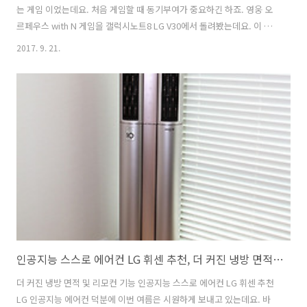
는 게임 이었는데요. 처음 게임할 때 동기부여가 중요하긴 하죠. 영웅 오
르페우스 with N 게임을 갤럭시노트8 LG V30에서 돌려봤는데요. 이 게
임은 아기자기한 이미지와 러블리한 스토리 전개가 이어지는 게임 입니
2017. 9. 21.
다. 영웅 오르페우스 with N를 처음 할 때는 깊게 빠져들진 않았으니 하
다보니 점점 빠져들게 되네요. 농장도 짓고 군사도 만들면서 자신의 성을
강화 시킵니다. 그 후 영웅을 자신을 따르게 해서 다른 곳을 공격할 수 있
습니다. 생각보다 꽤 많은 분들이 이 게임을 하고 있더군요. 게다가 전세
계적으로 하고 있어서 채팅창은 복잡했습니다. 영웅 오르페우스 with N
갤럭시노트8 LG V30 게임 추천 갤럭시노트8에 게임을 실행해본 ..
인공지능 스스로 에어컨 LG 휘센 추천, 더 커진 냉방 면적 및 리모컨 기능
더 커진 냉방 면적 및 리모컨 기능 인공지능 스스로 에어컨 LG 휘센 추천
LG 인공지능 에어컨 덕분에 이번 여름은 시원하게 보내고 있는데요. 바