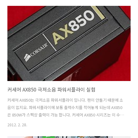
KIT인 훼이셜 퓨얼 에너자이징 토닉 포 맨 토너와 훼이셜 퓨얼 트랜스포
머 모이스쳐라이저와 훼이셜 퓨얼 UV 가드 SPD 50 / PA+++ 을 소개 합
니다. UV 는 그냥 썬크림으로 알고 계셔도 되는데 이 수치가 높으면 좀 더
오랜시간동안 태양빛으로부터 자외선을 보호해주죠. 물론 덧발라서 계
속 주기적으로 발라주면 효과가 더 좋아집니다. 피부가..
커세어 AX850 극저소음 파워서플라이 실험
커세어 AX850는 극저소음 파워서플라이 입니다. 팬이 안돌기 때문에 소
음이 없지요. 파워서플라이에 보통 출력수치를 적어놓게 되는데 AX850
은 850W가 스펙상 출력이 가능 합니다. 커세어 AX850 시리즈는 이 수치
의 20% 내로 사용시에는 팬이 동작하질 않습니다. 즉 850W x 0.2 =
2012. 2. 28.
170W 만큼 사용시에는 팬이 안돌아간다는 것이죠. 보통의 시스템이라
면 웹서핑을 하고 동영상 보는정도로는 이정도 수치를 보통 넘지를 않습