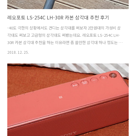
레오포토 LS-254C LH-30R 카본 삼각대 추천 후기
-40도 극한의 상황에서도 견디는 삼각대를 써보자 2만원대의 가성비 삼
각대도 써보고 고급형의 삼각대도 써봤는데요. 레오포토 LS-254C LH-
30R 카본 삼각대 추천을 하는 이유라면 좀 쓸만한 삼각대 하나 정도는 있
어야 해서 입니다. 레오포토 LS-254C LH-30R는 가격은 물론 좀 있으나
2018. 12. 25.
10년간의 AS 그리고 훌륭한 품질 기능 때문에 오랜 시간 믿으면서 사용
이 가능 합니다. 저 역시도 삼각대를 꽤 많이 써 봤고 지금도 여러개의 삼
각대를 사용 중 인데요. 카메라와 캠코더 마이크 등을 삼각대에 고정해놓
고 쓰는데요. 덕분에 종류별도 다양한 삼각대를 사용 중 입니다. 레오포
토는 극도로 나쁜 환경에서도 사용할 수 있도록 꽤 견고하면서도 다양한
기능들을 제공을 합니다. 이 제품 특징이 -40도의 극도로 나..