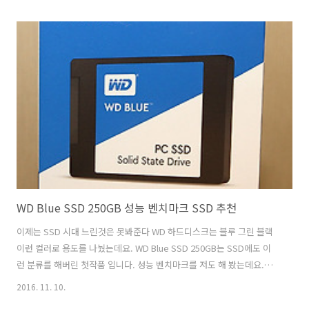
가는 이유를 알겠네요. 잘 망가지지 않는다죠. FLUKE 289 True RMS 플
루크 멀티테스터기 쓰기 전에는 플루크 179를 썼었는데요. 정품 가격으
로 구매해서 그것도 꽤 비싸게 샀었는데 이 제품은 더 비쌉니다. 근데 비
싼만큼 기능이 더 많긴 하겠죠. 이 제품은 DC정확도가 더 높고 그래프를
그려주는 재미있는 기능도 제공 합니다. 화면이 커서 한눈에 정보를 많이
출력해주고요. FLUKE 289 ,True RMS ..
WD Blue SSD 250GB 성능 벤치마크 SSD 추천
이제는 SSD 시대 느린것은 못봐준다 WD 하드디스크는 블루 그린 블랙
이런 컬러로 용도를 나눴는데요. WD Blue SSD 250GB는 SSD에도 이
런 분류를 해버린 첫작품 입니다. 성능 벤치마크를 저도 해 봤는데요.
WD에서는 샌디스크 HGST를 인수 합병하면서 이제는 모두 다 하게 되었
2016. 11. 10.
습니다. WD Blue SSD 250GB 외에 그린 제품도 준비가 되어있는데요.