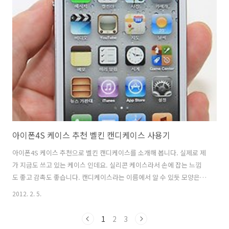
니다. 그래서 팬이 돌아가질 않지요. 170W 이상을 계속 사용시에는 천천
히 팬속도가 올라가서 돌게됩니다. 그렇더라도 사람 귀에 들리는 20dB
이상 수준이 되려면 510W 이상을 써야 합니다. 제 본체는 배틀필드3를
해서 과부하를 줘야 300W 수준을 넘어서 겨우 팬이 돌아가는..
아이폰4S 케이스 추천 벨킨 캔디케이스 사용기
아이폰4S 케이스 추천으로 벨킨 캔디케이스를 소개해 봅니다. 실제로 제
가 지금도 쓰고 있는 케이스 인데요. 실리콘 케이스라서 손에 잡는 느낌
도 좋고 감촉도 좋습니다. 캔디케이스라는 이름에서 알 수 있듯 모양은
같지만 여러가지 색으로 모양이 다 달라보이네요. 벨킨 캔디케이스는 아
2012. 2. 5.
이폰4와 아이폰4S 둘다 같이 쓸 수 있습니다. 측면의 진동스위치 부분이
위치가 약간 다른데 두개 모두 사용 가능하게 해 놓았네요. 카메라 홀 부
1
2
3
분에도 색을 주어서 디테일을 살렸구요. 측면에 볼륨 조절 버튼과 전원