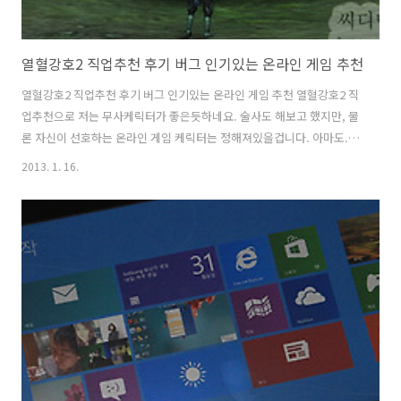
열혈강호2 직업추천 후기 버그 인기있는 온라인 게임 추천
열혈강호2 직업추천 후기 버그 인기있는 온라인 게임 추천 열혈강호2 직
업추천으로 저는 무사케릭터가 좋은듯하네요. 술사도 해보고 했지만, 물
론 자신이 선호하는 온라인 게임 케릭터는 정해져있을겁니다. 아마도. 그
런데 열혈강호 직접추천을 드릴겸 게임을 해보고 다른사람들이 어떤 케
2013. 1. 16.
릭터를 많이 하는지 살펴봤는데 아직은 그냥 다양하네요. 아무래도 무사
와 술사가 좀 많은듯하고, 참고로 남성케릭터이던 여성케릭터이던 덩치
가 큰 케릭터보다는 좀 작은 케릭터가 인기가 많은듯하네요. 처음 열혈강
호2에서 케릭터를 만들 때 케릭터의 크기 생김새등은 수정이 가능합니
다. 처음에 딱 보면 정말 싸움만 잘할듯한 무식한 케릭터도 좀 꾸며주면
멋지게 바뀝니다. 또 연예인 닮은꼴이 올라오고 할듯하네요. 아직도 초기
버그는 좀 있지만 지금은 윈..