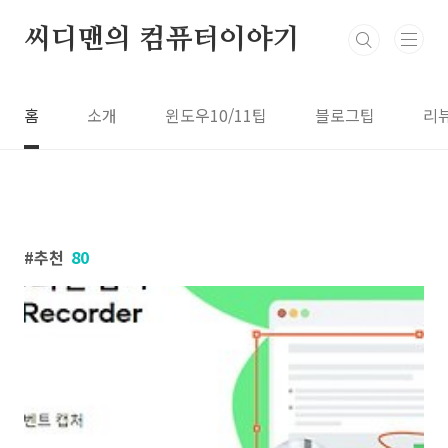
본문 바로가기
씨디맨의 컴퓨터이야기
홈
소개
윈도우10/11팁
블로그팁
리
추천
80