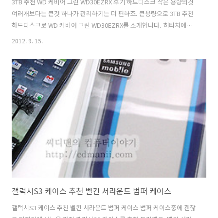
3TB 추천 WD 케비어 그린 WD30EZRX 후기 하드디스크 작은 용량의것
여러개보다는 큰것 하나가 관리하기는 더 편하죠. 큰용량으로 3TB 추천
하드디스크로 WD 케비어 그린 WD30EZRX를 소개합니다. 히타치에는
4TB도 나와있는 상태이긴 하나, 가격이 아직은 고가이긴 하죠. 2TB 그리
2012. 9. 15.
고 3TB가 지금은 가격대가 용량에 비해서 적당한 편인데요. 이 제품을 제
가 추천하는 이유는 5400RPM이라는 점 입니다. 그리고 WD에서 예전부
터 적용해오기 시작한 파킹이 되었을 때 해더가 밖으로 나가서 고정이 되
는 타입입니다. 속도는 좀 느리지만 그만큼 좀 더 안정적인 동작이 가능
하죠. 좀 전에 사놓고 이런 이야기는 하는게 아니라 3TB를 사용한지 저는
조금 된 상태입니다. 이미 데이터를 많이 넣고 보관중이고..
갤럭시S3 케이스 추천 벨킨 서라운드 범퍼 케이스
갤럭시S3 케이스 추천 벨킨 서라운드 범퍼 케이스 범퍼 케이스중에 괜찮