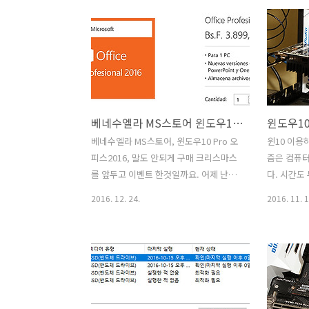
봤더니 그 부분 인지하고 해결하는 중이
키보드를 안
라고 합니다. 저는 꽁수를 적어봅니다. 인
즐겨찾기 엑
터넷 익스플로러 즐겨찾기 동기화 문제
제때문에 일
직접 해결 방법은 이전에 배경화면 모두
지거나 또는
동기화를 하는 부분과 동일한 팁 인데요.
날 수 있는
잘 이용하면 유용하게 쓸 수 있습니다. 위
한 편 입니
화면은 제가 운영체제를 다시 설치했음에
문 일입니다
베네수엘라 MS스토어 윈도우10 Pro 오피스2016 저렴하게 구매
도 즐겨찾기가 동기화가 안되고 있는 모
기 위해서 
습 입니다. 물론 동기화 설정이 되어있음
겠습니다. 
베네수엘라 MS스토어, 윈도우10 Pro 오
윈10 이용
에도 들어오지 않네요. 인터넷 익스플로
결 방법 즐
피스2016, 말도 안되게 구매 크리스마스
즘은 컴퓨
러 즐겨찾기 동기화 문제 직접 해결 방법
로 생성이 
를 앞두고 이벤트 한것일까요. 어제 난리
다. 시간도
물론 동기화 설정도 기본적으로 되어있고
Internet E
가 났었는데요. 베네수엘라 MS스토어 윈
이버 설치 
2016. 12. 24.
2016. 11. 1
(..
도우10 Pro 오피스2016 저렴하게 구매
프트 계정을
를 해 봤습니다. 보류중으로 뜨는 문제가
을 이용하
있었는데 아침에 확인해보니 다행히 구매
더 편리하게
가 되어있었고 정품인증도 되네요. 그전
용하는 방법
에도 있었죠. 베네수엘라 MS스토어 윈도
라이버 설치
우10 Pro 오피스2016 저렴하게 구매 하
시간이 단
는 방법을 적어둘테니 다음에도 또 만약
이브에서 가