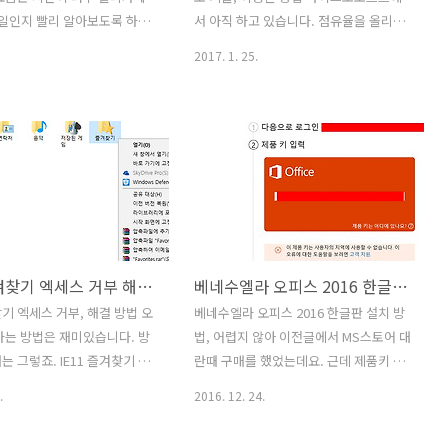
Windows 기능 업데이트가 떳
이 문제가 있어서 적어봅니다. 윈도우10
요일인지 빨리 알아보도록 하겠
서 아직 하고 있습니다. 점유율을 올리기
 지금 다시 시..
초기화 실패 변경된 내용이 없습니다..
도우10 작업표시줄 요일 나오
위해서 아직은 되는데요. 윈도우10 무료
2017. 1. 25.
 방법을 알아볼텐데요. 방법
업그레이드 안끝났고 아직 됩니다. 보조
다. 윈도우7 윈도우8 윈도우
기술을 이용한 방법이라는 명목으로 아직
같은 방법으로 적용이 가능 합니
윈도우7 윈도우8 정품 사용자는 업그레이
 튜닝도 가능 합니다. 윈도우10
드가 가능하죠. 그런데 정품사용자만 되
요일 나오게 변경을 하면 한
네요. 윈도우10 무료 업그레이드를 아직
 볼 수 있어서 좀 더 편리합니
못하신 분들은 얼른 하시기 바랍니다. 어
에서는 클릭시 달력형태가 떠서
차피 PC운영체제에서는 마지막 운영체제
해졌죠. 위 이미지처럼 간단하
가 될 것이라는 윈도우10은 많은 장점들
나만 추가를 할 것입니다. 월화
과 기능들을 가지고 있습니다. 최신 사양
IE11 즐겨찾기 엑세스 거부 해결 방법
베네수엘라 오피스 2016 한글판 설치 방법
 이렇게 나오도록 해서 보기
컴퓨터를 쓴다면 더더욱 빨리 업그레이드
겠습니다. 윈도우10 작업표
를 하는것이 좋습니다. 윈도우7 윈도우8
찾기 엑세스 거부, 해결 방법 오
베네수엘라 오피스 2016 한글판 설치 방
나오게 변경하는 방법 쉽다 방
사용자들이 어떻게 업그레이드를 할 수
하는 방법은 재미있습니다. 방
법, 어렵지 않아 이전글에서 MS스토어 대
니다. 왼쪽 하단에 Windows
있는지 하나씩 설명드릴려고 합니다. 윈
는 그렇죠. IE11 즐겨찾기 엑
란때 구매를 했었는데요. 근데 제품키 있
"국가 또는 지역" 이..
도우10 무료 업그레이드 안끝났다 보조
해결 방법을 소개 합니다. 그렇
다고 설치 안되네요. 베네수엘라 오피스
.
2016. 12. 24.
기술..
 않습니다. 이 글을 보신 분은
2016 한글판 설치 방법을 소개 합니다. 어
로도 해결이 가능하긴 합니다.
렵지는 않네요. 메일을 받은 사람은 쉽게