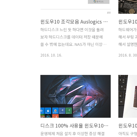
이런 말도 안되는 이벤트가 벌어지면 빠
랜선 뽑아두
르게 필요한만큼만 해보죠. MS오피스에
니다.제가
윈도우10 조각모음 Auslogics Disk Defrag Portable
서 오피스나 윈도우 제품군을 구매가 가
최초에 설치
능합니다. 디지털 인증으로 쉽게 구매도
보도록 합시
하드디스크 느린 듯 하다면 이것을 돌려
하드웨어가
가능한데요. 정품은 써야죠. 베네수엘라
자동으로 
보자 하드디스크를 데이터 저장 때문에
해서 부팅 과
MS스토어 윈도우10 Pro 오피스2016 저
우10 Pro
쓸 수 밖에 없는데요. NAS가 아닌 이상 이
해서 설명한
렴하게 구매 그런데 베네수엘라에..
우10 카테고
것을 써야 합니다. 윈도우10 조각모음
체제 인데요
2016. 10. 16.
2016. 8. 30
Auslogics Disk Defrag Portable 프로
하드웨어가
그램을 소개 합니다. 윈10에서 기본적으
방법에 대해
로 SSD 나 HDD 단편화 정리가 가능하긴
은 그렇게 
하지만 가끔은 잘 안되는 경우가 많습니
고 있는 
다. 윈도우10 조각모음 잘 안될때에는
이용하면 되
Auslogics Disk Defrag Portable 프로
어를 자주 
그램을 실행해서 간단하게 바로 단편화를
팅하기는 우
해결해보세요. 하드디스크가 더 빨라집니
장장치마다
다. SSD라면 사실 특별히 이것을 하진 않
죠. 최근에
디스크 100% 사용율 윈도우10 처음 설치 후 문제 해결법
아도 됩니다. 다만 exFAT 파티션이나 또
그전에 사
는 잘 조각모음이 안되는 경우 이 툴을 쓰
해서 부팅을
운영체제 처음 설치 후 이상한 증상 해결
아직도 구형