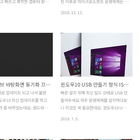
 좀 당연시 되던 때가 있었는
가 찝찝하고 불안한 상태에서 계속 사용
고 빠르고 쾌적한 컴퓨터 환경
된 이후로 마이크로소프트 운영체제는 다
데 요즘은 시대가 많이 바뀌었
해야하죠. 윈도우 운영체제가 포함되지
위해서는 깨끗해야 합니다. 윈
써봤는데요. 윈도우10 업데이트 RS5는
2018. 12. 12.
.
않은 노트북을 구매..
매 정품소프트웨어 꼭 구매해야
가장 최신 버전이라고 할 수 있는데요. 개
기도 한데요. 정품을 써야 안
인적으로는 지금까지 운영체제 중 가장
 입니다. 너무 저렴한 불법소
만족스럽습니다. 윈도우10 업데이트가
우 주의가 필요합니다. 윈도
RS5까지 되면서 개인적으로는 가장 최종
를 생각하는 분들은 컴퓨터 구
본의 완성형 운영체제에 가까워지고 있는
뒤 운영체제 설치를 고민하는
것 같습니다. 벤치마크를 많이 하는 저로
테고, 윈도우7 기술지원이 종
서도 게임 성능이나 편의성 그리고 다양
윈도우10으로 업그레이드를 생
한 앱을 활용하는 부분 안정성까지 만족
이 있을것 입니다. 운영체제
하고 사용하고 있는데요. 윈도우7이 나온
원드라이브 바탕화면 동기화 끄는 방법 장점 단점
윈도우10 USB 만들기 정식 ISO 파일 다운로드 및 설치하기
데 있어서 좀 더 저렴하게 구
이후 너무 많은 사람들에게 오랜 시간 사
 위해서 불법으로 설치하거나
랑을 받아왔던 터라 계속 쓰고 있는 분들
새로 업데이트 되고 나서 불편
빠른 설치 위해 최신 빌드 상태로 USB 만
저렴하게 판매하는 잘못된 제
도 있는데요. 앞으로 나올 노트북이나 완
도우10 최신 업데이트를 하고
들어두세요 자주 운영체제를 설치하다보
하는 오류를 범해서는 안됩니
제품 데스크탑에는 대부분 윈도우10 기준
ve가 좀 바뀌었는데요. 원드라이
니 이것은 꼭 필요한데요. 윈도우10 USB
 분명하게 있습니다.윈도우10
으로 나오고 있죠. 그래서 빨리 익숙해지
 동기화 끄는 방법 뭔지 물어
만들기를 통해서 시간을 줄이는 방법과
2018. 7. 5.
을 ..
고..
 늘었는데요. 이것은 원드라이
정식 ISO 파일 다운로드 방법을 소개 합
기도 단점이 될 수 도 있는 부
니다. 지금도 운영체제를 설치중 이긴 한
 원드라이브 바탕화면 동기화
데요. 윈도우10 USB를 만드는 방법은 무