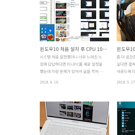
는 윈도우10 사용자라면 무료로 업데이트
끄는 방법을
를 할 수 있는데요. 개인적으로는 업데이
기 원드라
트 하면서 그전에 조금 불편했던 점들이
버렸기 때
계속 개선이 되고 새로운 기능이 들어와
넣은 파일
서 마음에 드는데요. 사운드를 프로그램
가 되기 시
별로 다른 입력출력으로 연결해주는 기능
바탕화면에
윈도우10 처음 설치 후 CPU 100% WSAPPX 문제 해결 방법
도 너무 좋았는데 이번 업데이트로 달라
되어서 손실
진 게 그것뿐만이 아니네요. 편리하게 바
불편한것은
시스템 처음 설정했더니 너무 느려진 느
좀 더 공간
뀐 새로운 기능들을 소개를 해보려고 합
화면에 파일
낌에 답답하다면 미니PC를 새로 설정을
싶다면 결제
니다. 이번에 같이 사용할 노트북은 델
드라이브 바
했는데 이런 문제가 있어서 글을 적어 봅
사운드에 더
XPS 13입니다. 터치가 되는 모델로 8세
점 단점 바
니다. 윈도우10 처음 설치 후 CPU 100%
비했습니다.
2018. 6. 10.
2018. 5. 27
대 CPU..
두면 이제는 
로 올라가는 WSAPPX 문제 해결 방법을
도우 소닉
적어보려고 합니다. 근데 이것은 이해방
가상 7.1
법이라고 해야겠네요. 윈도우10 처음 설
기해보려고 
치 후 CPU 100% 올라가는 문제는 다양
모스는 무료
한 원인이 있을 수 있습니다. WSAPPX는
도우 소닉
윈도우10에 설치해둔 유료 무료 앱과 연
유료 결제를
관이 있는 서비스인데요. 마이크로소프트
확인해보기