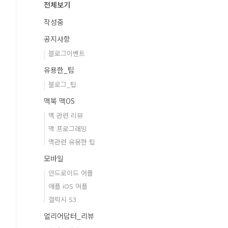
전체보기
작성중
공지사항
블로그이벤트
유용한_팁
블로그_팁
맥북 맥OS
맥 관련 리뷰
맥 프로그래밍
맥관련 유용한 팁
모바일
안드로이드 어플
애플 iOS 어플
갤럭시 S3
얼리어답터_리뷰