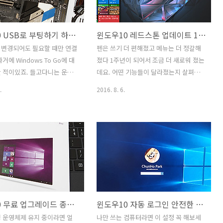
시거나 3DP 쓰실 필요 없습
쓰는 프로그램을 바로 받아서 설치해버리
 사용하는 시스템에서 어떻게
면 됩니다. 제가 어떻게 설치하고 활용하
윈도우10 USB로 부팅하기 하드웨어가 달라져도 문제없어
윈도우10 레드스톤 업데이트 1607 달라진점
 진행을 하는지 같이 따라해
는지 설명을 해 드리겠습니다. 윈도우10
다. 윈도우10 드라이버 설치
드라이버 설치 자동으로 된다 처음 설치
 변경되어도 필요할 때만 연결
펜은 쓰기 더 편해졌고 메뉴는 더 정갈해
된다 마이크로소프트 계정 윈도
후 할 것 윈도우10을 설치를 할 건데요.
거에 Windows To Go에 대
졌다 1주년이 되어서 조금 더 새로워 졌는
 USB 인데요. 제 블로그에 윈도
USB 메모리를 이용해서 설치하면 좋습니
 적이있죠. 들고다니는 운영
데요. 어떤 기능들이 달라졌는지 살펴봅
리에는 USB 만드는 방법은 ..
다. 지금은 레드스톤까지..
. 윈도우10 USB로 부팅하기
니다. 윈도우10 레드스톤 업데이트 1607
.
2016. 8. 6.
 달라져도 문제 없이 부팅하는
달라진점은 겉으로 보면 사실 엄청 크게
서 설명하려고 합니다. 방법
바뀌진 않았습니다. 기능을 업그레이드
어렵진 않은데요. 이미 사용하
하고 보완했다는게 맞겠네요. MS의 서피
운영체제가 설치된 저장장치를
스와 좀 더 잘 맞추기 위한 부분이 많이 추
기 때문이죠. 제 겨우 하드웨
가 됩니다. 터치와 펜에 대한 부분이 그것
바꿉니다. 윈도우10 USB로 부
이죠. 윈도우10 레드스톤 업데이트 1607
연찮게 시도를 했는데요. 저
후 물론 편해진점도 많습니다. 좀 더 버튼
 운영체제가 설치되어있어서
의 위치가 명확해졌고 백신에 대한 부분
도 시스템을 하나 바꿨는데요.
도 사소하지만 바뀌었네요. 여러가지 흩
윈도우10 무료 업그레이드 종료 기간 마이크로소프트 이벤트
윈도우10 자동 로그인 안전한 방법
용하던 저장장치를 그대로 이용
어져 있던 설정들은 하나로 뭉쳤고 통합
 했습니다. 즉 메인보드가 바
되었습니다. 그리고 한 화면에서 할 수있
 운영체제 유지 중이라면 얼
나만 쓰는 컴퓨터라면 이 설정 꼭 해보세