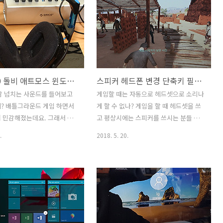
 사람들이 찾는 이유는 갑자
척 간단하고 쉽습니다. 마이크로소프트에
이브로 바탕화면 경로가 들어가
서 정식으로 지원해주는 방법을 이용해서
문입니다. 그래서 바탕화면에
만들 수 있습니다. 물론 제품키는 구매하
도 이제는 원드라이브에 동기화
신 것을 써야 합니다. 가끔 다운로드가 무
작했습니다. 물론 장점으로는
료로 된다고 해서 윈도우10 제품키까지
 그냥 파일 놓아도 동기화가
무료로 쓸 수 있는 것으로 알고 있는 분도
윈도우10 돌비 애트모스 윈도우 소닉 차이점 가상 7.1 설정
스피커 헤드폰 변경 단축키 필요 없다 자동 변경 윈도우10 팁
 위험이 적어집니다. 반대로
있던데 그건 아닙니다. 저는 정품을 구매
 원드라이브 공간만큼만 바탕
해서 사용하고 있는데요. 게다가 여러개
감 넘치는 사운드를 들어보고
게임할 때는 자동으로 헤드셋으로 소리나
 보관이 가능하게 됩니다. 원
구매해서 각 컴퓨터마다 사용하고 있죠.
? 배틀그라운드 게임 하면서
게 할 수 없나? 게임을 할 때 헤드셋을 쓰
탕화면 동기화 끄는 방법 장
윈도우10 USB 만들기 정식 ISO 파일 다
 민감해졌는데요. 그래서 준
고 평상시에는 스피커를 쓰시는 분들 보
탕화면에 폴더나 파일을 올려
운로드 및 설치하기 윈도우..
 윈도우10 돌비 애트모스 윈
세요. 스피커 헤드폰 변경 단축키 필요 없
.
2018. 5. 20.
파..
 차이점에 대해서 이야기해보고
습니다. 자동 변경 윈도우10 팁을 소개 합
 설정을 하는 부분에 대해서 이야
니다. 직접 수동으로 또는 단축키로 변경
합니다. 윈도우10 돌비 애트
했을 텐데요. 스피커 헤드셋 변경 할 때 프
로 체험은 해볼 수 있는데 윈
로그램을 쓰셔서 단축키로 바꾸신 분들도
과는 다르게 계속 사용하려면
있을테고 그걸 모르셨던 분들은 소리 설
 해야 합니다. 저는 차이점을
정에서 일일이 상황에 따라 출력 오디오/
 위해서 실제로 결제를 해봤는
마이크를 변경해서 쓰셨을 겁니다. 근데