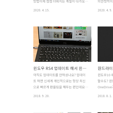
터를 잃거나 또는 자신의 중요한 일을 엉
제를 쓰는게
방법이제 점점 더워지는 계절이 다가오고
의안정적이
망으로 만드는 일을 본인이 할 수 도..
데요. 그런
있네요. 준비를 해야할 것 같은데요. CPU
을 만들기 
2020. 4. 15.
2020. 4. 9.
죠. 운영체.
다운클럭 언더볼팅을 윈도우 설정을 통해
도우10 구
서 해보려고 합니다. 이 설정을 하면 전기
하는 이유이
요금 발열 소음 낮추고 메인보드의 수명
전하다는 뜻
도 연장할 수 있습니다. 방법은 어렵지는
프트웨어 경
않은데요. 과거에는 바이오스 설정에서
우10 구매
오버클럭이 아니라 다운클럭을 해서 클럭
매하고 난 
을 낮추는 방법도 소개한 적이 있는데요.
분들이 있을
근데 문제라면 그렇게 하면 성능이 낮아
료되면서 
지게 되는데 가끔 고사양 작업도 해야하
각하는 분들
윈도우 RS4 업데이트 해서 윈도우10 델 노트북 모던PC 만들기
죠. 변경을 자주 수시로 바꾸려면 이 방법
를 설치하는
은 좀 번거롭습니다. 그래서 이번 시간에
매를 하기
아직도 업데이트를 안하셨나요? 업데이
윈도우10 
는 아주 쉽게 절전과 고성능 모드를 변경
또는 아주 
트 하면 신세계 개인적으로는 항상 최신
할수도? 윈
하면서 쓰는 방법도 소개하려고 합니다.
품을 구매
으로 빠르게 판올림을 해두는 편인데요.
OneDri
CPU 다운클럭을 하는 방법은 간단하고 ..
다. 이유는
윈도우 RS4 업데이트 해서 윈도우10 델
브 바탕화면
2018. 9. 20.
2018. 8. 1.
구매 시 정품
노트북을 기능이 보완된 모던PC로 만들
보는사람이
수 있는데요. 아직도 계속 미루고 계신 분
브의 장점이
들은 올려봅시다. 윈도우 RS4 업데이트
분 입니다.