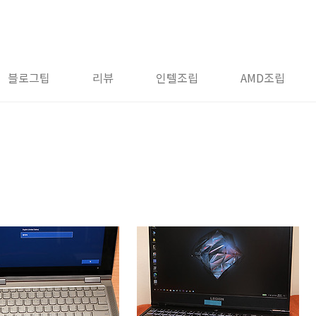
블로그팁
리뷰
인텔조립
AMD조립