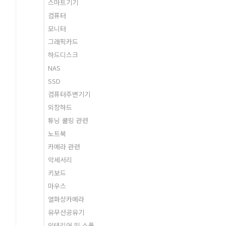
스마트기기
컴퓨터
모니터
그래픽카드
하드디스크
NAS
SSD
컴퓨터주변기기
외장하드
튜닝 쿨링 관련
노트북
카메라 관련
악세서리
키보드
마우스
열화상카메라
유무선공유기
인테리어 및 소품