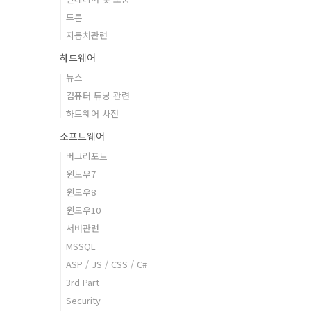
드론
자동차관련
하드웨어
뉴스
컴퓨터 튜닝 관련
하드웨어 사전
소프트웨어
버그리포트
윈도우7
윈도우8
윈도우10
서버관련
MSSQL
ASP / JS / CSS / C#
3rd Part
Security