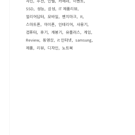
사진
추천
인텔
카메라
이벤트
SSD
성능
삼성
IT 제품리뷰
얼리어답터
모바일
벤치마크
It
스마트폰
아이폰
인테리어
사용기
컴퓨터
후기
개봉기
유플러스
게임
Review
동영상
it 인터넷
samsung
제품
리뷰
디자인
노트북