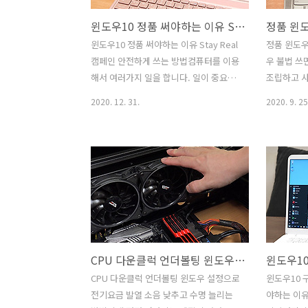
윈도우10 정품 써야하는 이유 Stay Real 캠페인 안전하게 쓰는 방법
윈도우10 정품 써야하는 이유 Stay Real
정품 윈도우
캠페인 안전하게 쓰는 방법컴퓨터를 이용
우 불법 쓰
해서 여러가지 일을 합니다. 일이 중요해
조립하고 사
지면서 보안에도 꽤 신경을 쓰고 있는데
업이 있었으
2020. 12. 31.
2020. 9. 25
요. 윈도우10 정품 써야하는 이유에 대해
습니다. 그
서 좀 이야기를 해보려고 합니다. Stay
각해보니 정
Real 캠페인을 통해서 윈도우10을 안전
법 운영체제
하게 쓰는 방법을 소개합니다. 컴퓨터에
듯하여, 정
는 저에게 정말 중요한 데이터가 많이 있
유에 대해서
습니다. 갑자기 컴퓨터를 쓰지 못하거나
이크로소프
데이터가 엉망이 된다면 생각만해도 끔찍
설명하면서 
합니다. 가끔 꿈에서도 누군가가 제 컴퓨
지는 부분
터에 이상한 짓을 하는 꿈을 꾸기도 하는
합니다. 컴
CPU 다운클럭 언더볼팅 윈도우 설정으로 전기요금 발열 소음 낮추고 수명 늘리는 방법
데 그때의 제 심정은 정말 절망적이죠. 물
템을 구성을
론 꿈이라 다행이지만요. 그런데 컴퓨터
상하게 비
CPU 다운클럭 언더볼팅 윈도우 설정으로
윈도우10 
가 올바르게 동작하지 않거나 또는 데이
있습니다. 
전기요금 발열 소음 낮추고 수명 늘리는
야하는 이유