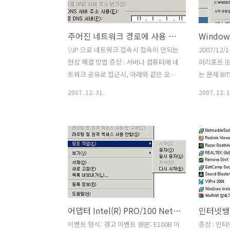
뜨고 이 에러때문인지는 알 수 없으나 컴
윈도우 재설
퓨터의 비정상적인 재부팅도 이루어졌다
괜찮으나 
주어진 네트워크 경로에 사용 가능한 네트워크 공급자가 없습니다
검색을 계속 하던중 해결책이 될만한 부
조취 : (
분을 찾게 되었다
FSB 를 3
\\IP 으로 네트워크 접속시 접속이 안되는
2007/12/
http://www.consumingexperience.com/2007/11/win
은 메모리 
현상 해결 방법 증상 : 서버나 컴퓨터에 네
러리포트 [E]
트워크 공유로 접근시, 아래와 같은 오류
는 문제 BIT
메시지가 나타나며 접속이 안되는 현상
눌러서 업
2007. 12. 31.
2007. 12. 1
네트워크 위치를 찾을 수 없습니다 . 네트
뜨지만 업
워크 문제 해결에 대한 내용은 Windows
태로 계속
도움말을 참고하십시오. 주어진 네트워크
Background
경로에 사용 가능한 네트워크 공급자가
Servic
없습니다 위와 같이 오류가 나타나며 접
가보아도 Bac
속이 안되는 상황 { 해결 방법 3가지 } 139
Transfer
/ 445 포트가 의도적으로 막혀있을 가능
태로 되어있
성이 있다 접속 대상인 컴퓨터에서 바탕
튼은 전혀 
화면 -> 네트워크 환경-> 속성->로컬 영
Background
어댑터 Intel(R) PRO/100 Network Connection #2: 링크 파트너로부터 자동 협상 알림을 수신하지 않았습니다. 전이중이 일치하지 않을 수도 있습니다
인터넷뱅킹
역 연결 등록 정보 ->인터넷 프로토콜
Servic
(TCP/IP) -> 등록정보 하단의 고급 버튼
로 해둔상
이벤트 형식: 경고 이벤트 원본: E100B 이
증상 : 인