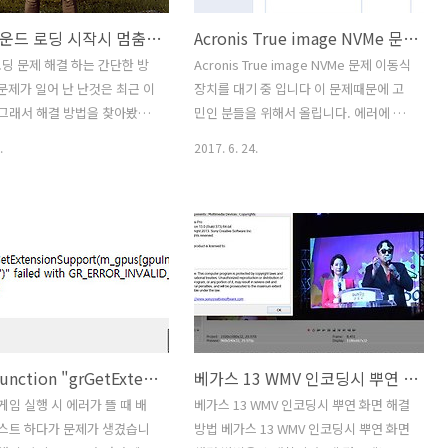
배틀그라운드 로딩 시작시 멈춤 문제 해결 방법
Acronis True image NVMe 문제 이동식 장치를 대기 중 입니다
딩 문제 해결 하는 간단한 방
Acronis True image NVMe 문제 이동식
 문제가 일어 난 난것은 최근 이
장치를 대기 중 입니다 이 문제때문에 고
 그래서 해결 방법을 찾아봤습
민인 분들을 위해서 올립니다. 에러에 대
그라운드 로딩 시작시 멈춤 문
한 설명입니다. Acronis True image
.
2017. 6. 24.
법을 올려봅니다. 이 문제는 처
NVMe 문제 이동식 장치를 대기 중 입니
작시 게임 진행이 안되고 로고
다 라는 메시지가 나타날 때 해결할 수 있
로 있습니다. 배틀그라운드 로
는 방법에 대한 부분인데요. cronis True
멈춤 문제를 해결 하려고 운영
image NVMe 문제로 이동식 장치를 대기
설치해보고 묹제가 될만한 프로
중 입니다 메시지가 나타나면 당황할 것
상태로 해보고 여러가지 시도
같습니다. NVMe SSD를 쓰시는 분들의
데요. 처음에 딱히 방법을 못찾
경우에 해당하는 문제이기도 합니다.
왜냐면 오류도 뜨지 않고 그냥
PCIe 여러개의 레일을 끌어써서 속도를
이 안되어서 입니다. 이것때
올리는 부분때문의 문제인데요. 사실 문
Mantle function "grGetExtensionSupport 오류 해결 방법
베가스 13 WMV 인코딩시 뿌연 화면 해결 방법
센테에도 문의 했는데 뾰족한
제라고 보기도 그렇지만. 아크로니스 트
군요. 이 문제는 게임이 시작
루이미지에서는 복제나 복구시 NVMe
게임 실행 시 에러가 뜰 때 배
베가스 13 WMV 인코딩시 뿌연 화면 해결
문제 입니다. 처음 로비화면까
SSD를 인식하지 못할 수 있습니다.
스트 하다가 문제가 생겼습니
방법 베가스 13 WMV 인코딩시 뿌연 화면