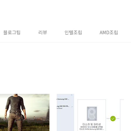
블로그팁
리뷰
인텔조립
AMD조립