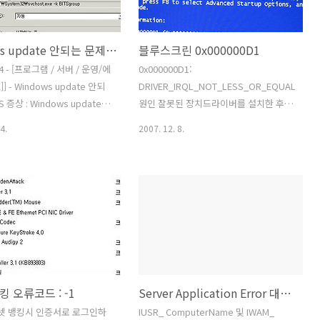
치 후 과부하 테스트 > 몇일은
943144 Last Review : September 10,
사용도중 계속 같은 현상반복
2008 Revision : 5.0 On Th..
Windows update 안되는 문제 BITS
블루스크린 0x000000D1
일단은 성공) 바이오스 셋업에서
33->266 으로 변경 , 램타이밍
14 - [프로그램 / 서버 / 운영/에
0x000000D1:
dows-..
스팩대..
] - Windows update 안되
DRIVER_IRQL_NOT_LESS_OR_EQUAL
S 증상 : Windows update 를
원인 잘못된 장치드라이버를 설치한 후
데이트를 하면 익스플로러 창이
나타날 수 있는 에러이다. 호환되지 않거
4.
2007. 12. 8.
데이트가 되지않고 하얀 백지상
나 손상된 램, 잘못된 가상메모리로 인해
 진행 이벤트뷰어에서
발생 하기도 한다. 해결 1.드라이버 롤백
 Intelligent Transfer
기능이나 시스템 복원을 이용해서 이전
e 가 멈추어있다고 뜨며 서비스에
드라이버나 윈도우 상태로 복구한다. 2.바
kground Intelligent
이러스 백신 소프트웨어, 백업 프로그램,
 Service 가 "시작하는 중" 상
멀티미디어 소프트웨어, DVD 관련 프로
으며 서비스 중지 및 시작 버
그램 등을 제거해 본다. 3. RAM 문제나 손
사용할 수 없는 상태 해결 중:
상된 가상 메모리 관리자에 대한 오류 메
 Intelligent Transfer
시지 참고 Windows XP 기반 컴퓨터를
 오류코드 : -1
Server Application Error 대처법
e 서비스의 서비스 유형을 수동으
시작하면 "STOP:0xD1" 오류 메시지 발
태로 리부팅 리부팅후
생 컴퓨터를 끄면 Stop 0x000000D1이
터넷 뱅킹시 인증서로 로그인하
IUSR_ ComputerName 및 IWAM_