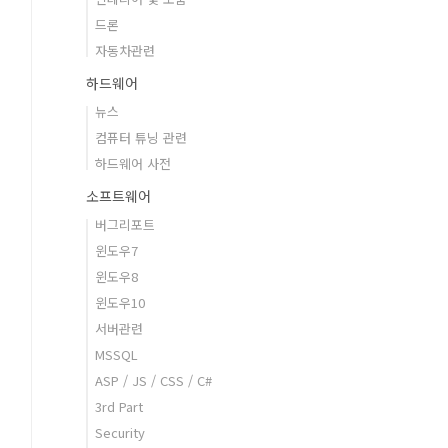
드론
자동차관련
하드웨어
뉴스
컴퓨터 튜닝 관련
하드웨어 사전
소프트웨어
버그리포트
윈도우7
윈도우8
윈도우10
서버관련
MSSQL
ASP / JS / CSS / C#
3rd Part
Security