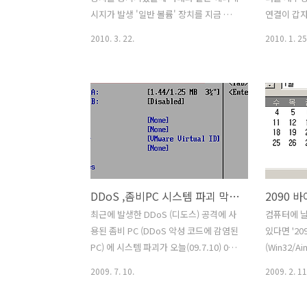
자(또는 관리자)가 매크로나 컨트롤 지원
"사용 안 함
시지가 발생 '일반 볼륨' 장치를 지금 중지
연결이 갑자
기능을 설치하지 않았습니다. 마이..
할 수 없습니다. 장치를 나중에 중지해 보
터넷은 정상
2010. 3. 22.
2010. 1. 25
십시오. 원인 : 해당 이동성 저장장치를 사
를 수정할 수
용중에 있을때(파일을 사용중이거나 장치
어지는 원인
의 해당폴더가 켜있을경우) 윈도우 프로
유로 하여 
세스와의 충돌로 인한 문제 해결방법 : [1]
또는 악의
해당장치와 관련된 폴더를 모두 닫음. 해
를 삭제했을
당장치에서의 엑세스 되는 파일을 닫음
서버 등을 
[2] 1번으로 해결되지 않으경우,
기 위해서 
Windows 작업 관리자에서
문서 :
explorer.exe 를 닫은뒤 새실행에서
http://su
DDoS ,좀비PC 시스템 파괴 막기 및 치료 (안전한방법)
explorer.exe 를 재실행 [3] 하드웨어 안
중요한 이 
전제거 다시 실시 2번방법 상세설명 작업
트리를 수정
최근에 발생한 DDoS (디도스) 공격에 사
컴퓨터에 날
표시줄 → 마우스오른쪽버튼 →
가 포함되어
용된 좀비 PC (DDoS 악성 코드에 감염된
있다면 '20
Windows 작업 관리자 → explorer.exe
리를 잘못 
PC) 에 시스템 파괴가 오늘(09.7.10) 00시
(Win32/A
→ 마우스오른쪽버튼 → ..
할 수 있습
부터 시작이 되었다고 합니다. 뉴스에서
된것입니다
2009. 7. 10.
2009. 2. 11
는 안전모드로 컴퓨터를 켜서 날짜를 예
http://kr
전 날짜로 바꾸어서 파괴를 막는 조취를
감염 경로로