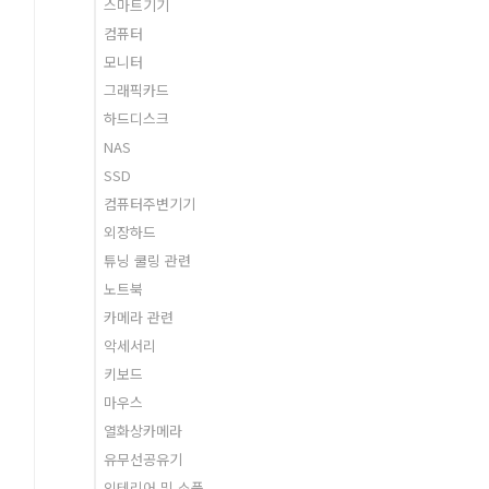
스마트기기
컴퓨터
모니터
그래픽카드
하드디스크
NAS
SSD
컴퓨터주변기기
외장하드
튜닝 쿨링 관련
노트북
카메라 관련
악세서리
키보드
마우스
열화상카메라
유무선공유기
인테리어 및 소품