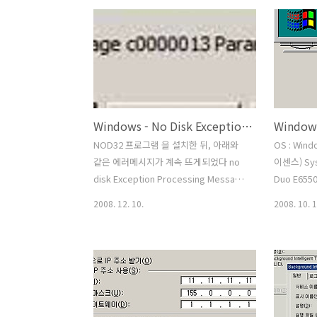
취한뒤, 악성코드를 검사하여 치료하라고
한 USB 
권하고 있습니다. 저는 좀 더 안전한방법
autorun
을 생각하다가 글을 한번 써봅니다.
그인 부분
DDoS 악성코드가 감염된 PC 는 동일한
우 부팅 후
시간에 공격을 시도합니다. 그래야만 효
되는 현상
과가 있기때문입니다. 타겟은 새롭게 정
부팅이 되지
보를 받으면 그것을 타겟으로 공격을 합
로 포멧후 
Windows - No Disk Exception Processing Message c0000013 Parameters 75b6bf9c 4 75b6bf9c 75b6bf9c
니다. 시간은 아무래도 서버를 두고 있을
다고 합니다.
것같긴 하지만 아닐 수 도 있기에 클라이
템 날짜가 2
NOD32 프로그램 을 설치한 뒤, 아래와
OS : Win
언트 PC (사용자의 PC) 의 시간을 기준으
스템(Wind
같은 에러메시지가 계속 뜨게되었다 no
이센스) Sys
로 해서 동작할 수 있습니다. 시스템 파괴
그인 과 동
disk Exception Processing Message
Duo E6550
도 이를 기준으로 진행..
c0000013 Parameters 75b6bf9c 4
MainBoard
2008. 12. 10.
2008. 10. 1
75b6bf9c 75b6bf9c 처음에는 악성코드
Geforce 
때문이라는 글이 많아서 악성코드 및 웜
패치완료) 
이나 기타 바이러스 검사를 해보았지만
유율은 1-
모두 검출되지 않았다 Disk 와 관계가 있
도 정상임에
겠다 싶어서 NOD 의 Amon 설정에서 네
며 윈도우 
트워크 및 외부 입력 디스크등의 검사를
조취 : (실
체크를 해제를 했다 하지만, 에러는 계속
처음에는 