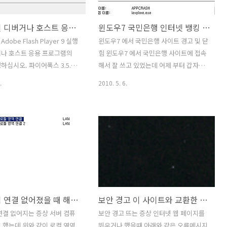
입니다. 직접 배틀필드3를 해보
도 해결이 되지 않았습니다. 크롬북을 완
한지 알게 되네요. 뭔가 직접 전
전히 로그오프 후 끈 뒤 다시 켜기를 여러
실행 중인 디버거나 호스트 응용 프로그램의 위치를 지정하십시오
윈도우7 국민은행 인터넷 뱅킹 사이트 닫힘 APPCRASH 오류
고 있는 느낌마저 들구요. 물
번 반복해보았으니 그래도 해결이 되지
있을 때 이야기죠. 탱크와 전투
않더군요. 메모앱인 Quick Note 를 켜고
obe Flash Player 9 실행
윈도우7 에서 국민은행 사이트 경고 및 닫
 여러가지 기체를 활용할 수 있
타이핑 중인 모습입니다. 그런데 계속 영
거나 호스트 응용 프로그램의
힘 윈도우7 에서 국민은행 사이트에 접속
 레벨이 올라갈때마다 새로운
문만 입력이 됩니다. 한글을 입력을 하고
하십시오. 파이어폭스 3.5.3
해서 잘 쓰고 있었는데 어제 부터 갑자기
싶어도 입력이 되지 않으며 다..
11) 를 사용중에 티스토리의 관리
접속하면 에러가 뜨면서 닫히더군요. 해
.
2010. 5. 6.
스킨 > 업로드를 누르면 위와
결 방법을 찾아보니 여러가지 방법이 있
나옵니다. 이 외에도 디버거 모
었지만, 해당되는게 없어서 저 나름대로
하면 플래시등을 읽을때 각종
방법을 찾아보다가 어느 프로그램 하나만
오더군요. (디버그를 하면서
지우니 잘 되더군요. 키보드 보완 프로그
이 뜸) 플래시 플레이어 9 를 디버
램을 지우니 잘 되는군요. 키보드 보완 프
설치를 해서 그렇다는 글을 보
로그램이 업데이트 되면서 윈도우7과 문
버전으로 설치하면 된다고 글은
제가 생기면서 안되는 문제인듯하더군요.
번 Flash Player 10 를 새
해결 방법을 설명해 보겠습니다. 윈도우7
아도 되지 않더군요. 저 나름
에서 국민은행 사이트에서 에러 윈도우7
로컬 영역 연결 없어졌을 때 해결 방법
보안 경고 이 사이트와 교환한 정보는 다른 사람이 보거나 변경할 수 없습니다
 방법을 알아보다가 해결되었기
은 기본적으루 IE8 이 설치가 되어있습니
다. 해결 방법 1. 먼저 파이어
다. (대한민국) 문제 이벤트 이름은
연결 없어지는 증상 서버 컴퓨
보안 경고 뜨는 증상 인터넷 웹 페이지를
의 Shockwave Flash 9 를
APPCRASH , 오류 모듈 이름은
 했는데 위와 같이 로컬 영역
뛰우거나 했을때 아래와 같은 오류메시지