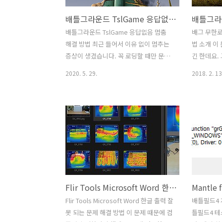
배틀그라운드 TslGame 응답없음 멈춤 해결 방법
배틀그라운드 TslGame 응답없음 멈춤
배그 무한로
해결 방법 최근 들어서 이유 없이 멈추는
법 소개 이
증상이 생겼습니다. 꼭 로딩할 때만 문제
긴 한데요.
가 되네요. 배틀그라운드 TslGame 응답
니다. 배틀
2020. 5. 29.
2018. 2. 13
없음 멈춤 해결 방법을 소개하려고 합니
제 해결 방
다. 배그 게임을 실행 후 게임 시작 하고
음 게임 시
난 뒤 대기 화면에서 갑자기 그냥 멈춰버
만 뜬 상태
리는 증상 입니다. 배틀그라운드
딩 시작시 
TslGame 응답없음 이라고 나오고 더이
체제도 재
상 진행이 안되는 문제 인데요. 가만히 기
그램을 끈 
다리면 게임이 닫히기도 하지만 만약 게
를 해 봤는
임을 전체화면으로 해둔 상태라면 키가
겠더군요. 
안먹혀서 그냥 컴퓨터가 멈춘것으로 착각
단순히 진행
Flir Tools Microsoft Word 한글 출력 잘못 되는 문제 해결 방법
하고 강제로 재부팅할 수 도 있습니다. 컴
문에 고객
퓨터를 새로 설치해도 이렇게 동일하게
답변은 없더
Flir Tools Microsoft Word 한글 출력 잘
배틀필드4 
멈추는 증상이 계속 반복이 되었는데요.
이 안되는 
못 되는 문제 해결 방법 이 문제 때문에 컴
틀필드4 테