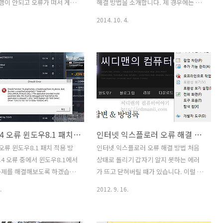
잘 됩니다. 배틀그라운드 로딩
Acronis True image NVM..
실행이 안되고 오류가 떠서 게임
해결 방법을 소개합니다. 제 경우에는 소
 문제 해결 방법 로비 화면에..
 없었습니다. Mantle
니 캠코더로 찍은 동영상을 MWV로 인코
2014. 10. 4.
"grGetExtensionSupport 오
딩을 주로 하는 편인데요. 최근에 Sony
법을 소개할 것 입니다. 이 오류
Vegas 10d 에서 Vegas 13으로 버전업
 대해서 적혀 있는 글이 없고
을 해 봤습니다. 그런데 뿌옇게 나오는 부
에서도 어떻게 해야하냐는 글만
분을 수정하는 방법이 다르네요. 베가스
합니다. Nvidia 그래픽카드를
13 WVM 인코딩시 뿌연 화면을 보지 않으
태로 맨틀을 활성화 하면 문
려면 셋팅값을 외워야할듯하네요. 쉽게
 Mantle function
그전에는 computer 컬러 셋팅이 있었는
tensionSupport 오류 해결은
데 그것이 없군요. 지금 이 이야기가 어려
을 직접 파일 수정으로 변경
울듯 하니 상황설명을 먼저 해보죠. Sony
배틀필드4 오류 윈도우8.1 패치 적용 방법
인터넷 익스플로러 오류 해결 방법 처음 상태로 돌리기
니다. -------------------
캠코더라 쪽은 영상을 Sony Vegas 에서
rectX Mantle -----------------
편집 시 WMV로 그냥 인코딩 하면 검은색
오류 윈도우8.1 패치 적용 방
인터넷 익스플로러 오류 해결 방법 처음
부분이 뿌옇게 나와버립니다. 이유는 캠
4 오류 중에서 윈도우8.1에서
상태로 돌리기 갑자기 알지 못하는 에러
코더에서 찍은 검은색과 Vegas에서..
문제를 해결해보도록 하겠습니
가 뜨고 닫혀버릴 때가 있습니다. 이럴 때
8에서는 오히려 문제가 없지만
인터넷 익스플로러 오류 해결 방법을 제
.
2012. 9. 16.
 지금 문제가 있죠. 게임제작사
시합니다. 처음 상태로 돌리는 것이죠. 간
필드3와는 다르게 특정문자를
단한 방법으로 원래상태로 돌려버릴 수
 그 부분 때문에 문제가 되고
있습니다. 인터넷 익스플로러 오류는 사