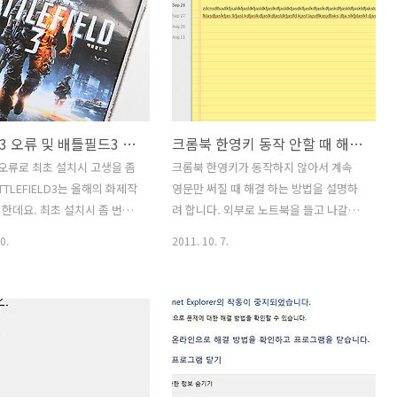
배틀필드4 오류는 이 문자 때문
실 너무 다양합니다. 어떤 페이지에 문제
나는것이므로 bf4.exe 파일을
가 있을 때도 문제가 생길 수 있고, 또는
부분 문자를 다른것으로 바꿔줘
ActiveX 등이 잘못설치되어서 문제를 일
 수 있습니다. 다만 패치가 될때
으키기도 하죠. 사실 이런 문제는 답이 복
수정을 해줘야하는 문제가 있
잡할 수 도 있습니다. 이런 이유로 컴퓨터
 제작사에서 얼른 해결해줬으
운영체제를 한번 백업해놓는게 좋기도 하
배틀필드3 오류 및 배틀필드3 설치 방법
크롬북 한영키 동작 안할 때 해결 방법
배틀필드3 때부터 그랬지만 이
죠. 제 경우에는 트루이미지로 백업을 해
는 대응이 상당히 늦죠. 게다
놓는 편인데요. 이외에는 윈도우 복원 시
오류로 최초 설치시 고생을 좀
크롬북 한영키가 동작하지 않아서 계속
드도 좀 가리는 부분이 있고
점을 만들어놓는것도 도움은 되죠. 용량
TTLEFIELD3는 올해의 화제작
영문만 써질 때 해결 하는 방법을 설명하
 드라이버에 따라서도 좀 문제
을 괜히 차지하거나 그러기도 하지만, 이
한데요. 최초 설치시 좀 번거
려 합니다. 외부로 노트북을 들고 나갈일
하죠. 그래픽카드를 자주..
런 문제가 발생시에 손쉽게 돌릴 수 ..
 거의 무조건 발생이 해서 대
이 있어서 ChromeBook 를 들고 나갔는
0.
2011. 10. 7.
자들이 배틀필드3 오류 해결
데 메모장에 타이핑중에 계속 영문만 입
은 해야 합니다. 제 경우에는
력이 되었습니다. 크롬북 한영키는 오른
TX 560 Ti 를 사용 중 인데요. 방
쪽 alt 키 인데 아무리 눌러도 동작을 하지
 써야 해결이 되더군요. 좀 번거
않았습니다. 단축키가 잘못눌렸나 해서
 다 한번 해주면 해결이 되긴
아무리 살펴보았지만 해결이 되지 않더군
론 이것은 배틀필드3 정품게임
요. 브라우저의 주소줄을 클릭 후 다시 타
 네트워크 게임을 할 때 해당
이핑을 하면 보통 문제가 해결되나 그것