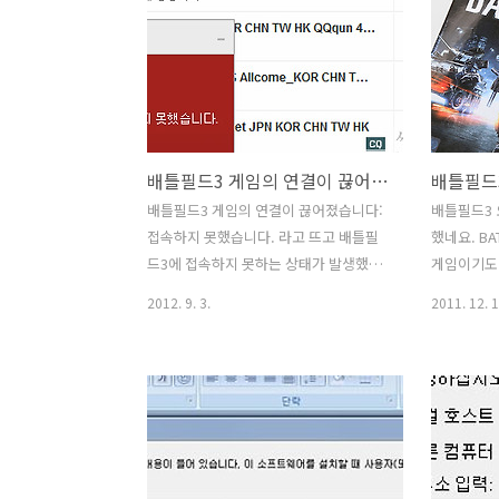
번 재부팅을 하게 되는데 이때 중도에 중
있습니다. 
단하게 되면 아마도 이런 에러가 뜰듯한
에 에러가 
데요. AsusSetup 에러 메시지 창이 나타
열어서 그
나고 임시 폴더에 특정 파일을 잃었다는
서 해결 할
메시지가 뜰 때에는 아래 내용을 따라 해
마다 다시 
결을 볼 수 있습니다. 레지스트리에서 특
긴 하네요.
배틀필드3 게임의 연결이 끊어졌습니다: 접속하지 못했습니다.
정 키를 삭제해서 메시지가 뜨지 않도록
면 하지만 
해결을 볼 수 가 있는데요. dll 에러가 뜰
런 부분에서
배틀필드3 게임의 연결이 끊어졌습니다:
배틀필드3 
때 해결 보는 방법과 비슷하네요. ASUS
가 그래픽카
접속하지 못했습니다. 라고 뜨고 배틀필
했네요. BA
사이트에 답변에 있는것처럼 레지스트리
그래픽카드
드3에 접속하지 못하는 상태가 발생했습
게임이기도 
를 삭제하면 됩니다. 번..
가 되기도 
니다. 핵을 쓰면 바로 응징이 있는 게임이
롭고 에러가
2012. 9. 3.
2011. 12. 1
기도 하죠 실제 유저들도 네트워크 게임
부분의 사용
경우 모두 유료유저이기 때문에 서버를
방법을 한번
위험하게 하는 핵사용자는 상당히 싫어하
Nvidia G
는데요. 핵을 쓰지 않아도 배틀필드3 게임
법 모두 다
의 연결이 끊어졌습니다: 접속하지 못했
롭지만 모두
습니다. 에러가 뜨고 안되는 경우 상당히
합니다. 물
당황스럽죠. 대부분은 펑크 부스터 문제
을 실행해서