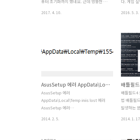
웃긴것은 처음 로딩 때 멈추는 이 증상을
지는 당연 
퓨터 초기화까지 했네요. 근데 엉뚱한 문
다. 게임 
넘어가면 그 다음부터는 아무리 게임을
시작시 멈춤
제였습니다. Flir Tools Microsoft Word
을 할 수 가
2017. 4. 10.
2016. 5. 3.
해도..
한글 출력 잘못 되는 문제 해결 방법을 소
function 
개 합니다. 최근에 플리어툴 버전이 업데
류 해결 방
이트 되면서 이런 문제가 있네요. Flir
해결 방법에
Tools Microsoft Word 한글 출력되는
해외 포럼
문제는 워드에서 Flir Tool 플러그인이 추
있어서 소개
가되면서 한글이 잘못 입력이 되고 띄워
사용하는 상
지면서 입력되는것을 말하는데요. 영문에
제가 되는데요.
서는 문제가 없지만 한글 입력에서는 문
"grGetEx
제가 있네요. 제가 사용하는 플리어툴+ 입
개인 설정값
AsusSetup 에러 AppData\Local\Temp iniis lost 에러
니다. 플러스 버전은 유료버전 입니다. 가
하여 해결하면 됩
격도 꽤 나가죠. 근데 버전업이 되면서 좋
-------- Di
AsusSetup 에러
배틀필드4 
은점도 있는데 불편한점도 생기네요. Flir
---------- ..
AppData\Local\Temp iniis lost 에러
법 배틀필드
Tools..
AsusSetup 에러
발생하는 
AppData\Local\Temp iniis lost 에러
다. 윈도우
2014. 2. 5.
2014. 1. 17
해결 방법을 문의 주신분이 있어서 정보
8.1에서는
를 찾아봤습니다. 제 생각에는 ASUS 드
에서 배틀
라이버를 설치 시 자동 설치를 하면 여러
넣는 바람에