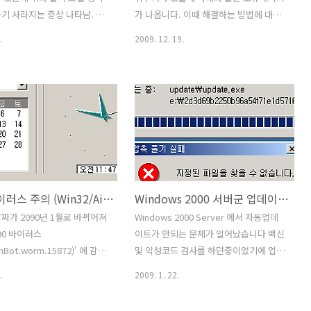
" 으로 변..
kcrypto.dll 이군요. 윈도우7 에서 국민
기 사라지는 증상 나타남. 인
가 나옵니다. 이때 해결하는 방법에 대해
은행 사이트에서 에러 해결 윈도우7..
적으로 모두 되지만, 아이피
서 설명합니다. 보안 경고 이 사이트와 교
.
2009. 12. 19.
 가 없음. 로컬 영역 연결 없
환한 정보는 다른 사람이 보거나 변경할
 : 바이러스나 또는 또 다른 이
수 없습니다. 그러나 사이트 보안 인증서
레지스트리 키가 변경된 경우,
에 문제가 있습니다. 보안 경고 해결 방법
적인 목적으로 의도적으로 키
보안 인증서 오류가 나는 이유로는 해당
 경우. 임의로 서버에 프록시
사이트의 인증서가 갱신되지 않거나 또는
셋팅해놓은 뒤 삭제 되는걸 막
시뢰하지 않는 사이트로 등록되었을때 뜰
의도적으로 키 삭제. MS 기술
수 있습니다. 해당사이트에 문제가 있는
경우에는 그 사이트 관리자에게 처리를
pport.microsoft.com/kb/269019
부탁해야하며, 실뢰하지 않는 사이트로
2090 바이러스 주의 (Win32/AimBot.worm.15872)
Windows 2000 서버군 업데이트가 안되는 문제
섹션, 메서드 또는 작업 레지스
등록되었을때는 인터넷 옵션에서 해당 사
하는 방법을 알려 주는 단계
이트를 목록에서 제거해주면 됩니다. 또
짜가 2090년 1월로 바뀌어져
Windows 2000 Server 에서 자동업데
 있습니다. 그러나 레지스트
하나의 가능성은 시스템의 날짜가 너무
90 바이러스
이트가 안되는 문제가 일어났습니다 백신
수정하면 심각한 문제가 발생
옛날로 되어있을 가능성입니다. 오른쪽
imBot.worm.15872)' 에 감염
및 악성코드 검사를 하던중이었기에 업데
니다. 다음 단계를 주의하..
하단의 날짜가 현재 날짜와 시간인지 확
.
이트가 안되는 문제를 크게 신경을 안쓰
.
2009. 1. 22.
인합니다. ..
.ahnlab.com/info/smart2u/virus_detail_25902.html
고 있던 중 이 문제가 생각보다 큰 문제라
는 MS08-067 취약점으로 인
는걸 알았습니다 증상 : Windows