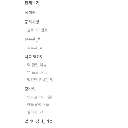
전체보기
작성중
공지사항
블로그이벤트
유용한_팁
블로그_팁
맥북 맥OS
맥 관련 리뷰
맥 프로그래밍
맥관련 유용한 팁
모바일
안드로이드 어플
애플 iOS 어플
갤럭시 S3
얼리어답터_리뷰