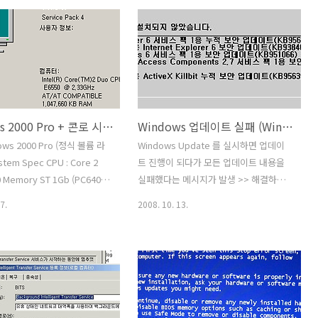
등의 자동 실행파일인
Update 가 되지 않음 Microsoft.com
.inf 파일에 의해서 윈도우의 로
사이트에서 Windows Update 를 직접
의 레지스트리의 조작으로 윈도
실행시켜도 업데이트가 모두 실패 또는
 로그인과 동시에 로그오프가
진행이 되지 않음 프로그램 추가/제거 를
이 반복되며, 안전부팅으로도
실행했을때 뜨지 않음 Background
 않기 때문에 최후의 수단으
Intelligent Transfer Service (BITS) 가
재설치를 하는 경우도 발생한
서비스가 시작이 되지 않음 BITS 를 재시
Windows 2000 Pro + 콘로 시스템 다운 증상
Windows 업데이트 실패 (Windows 2000 Server) 작성중
 2090 바이러스 증상 : 시스
작하려고 하여도 종속되어있는 서비스
090년 1월 1일로 변경 일부시
(System Event Notification) 이 재기동
dows 2000 Pro (정식 볼륨 라
Windows Update 를 실시하면 업데이
ows XP SP3) 에서 컴퓨터 로
되지 않음 Update 일부파일을 직접 다
tem Spec CPU : Core 2
트 진행이 되다가 모든 업데이트 내용을
시에 로그오..
운..
 Memory ST 1Gb (PC6400)
실패했다는 메시지가 발생 >> 해결하려
 Asus P5B GraphicCard
고 검색사이트를 찾음 Updates are not
7.
2008. 10. 13.
7300GT HDD 160Gb (LBA32
installed successfully from Windows
증상 : 시스템 사용도중 CPU 점
Update, from Microsoft Update, or
2% 로 정상이고 메모리 사용량
by using Automatic Updates after
도 불구하고 창이 하얗게 되
you perform a new Windows XP
창이 응답이 없는경우가 반복
installation or you repair a Windows
패) 오버클럭킹을 일단 해제 >
XP installation View products that
괜찮으나 사용도중 같은 증상
this article applies to. Article ID :