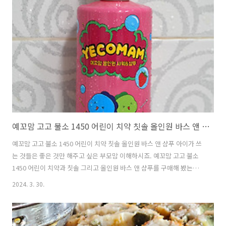
다. 이미지 출처 : BL TEC 어린 시절 추억의 게임들을 다시 즐길 수 있는
휴대용 에뮬레이터 콘솔을 찾고 계신가요? Anbernic RG353V가 여러분
의 꿈을 현실로 만들어 드릴 것입니다! 강력한 성능, 아름다운 화면, 다양
한 기능을 갖춘 RG353V는 레트로..
예꼬맘 고고 불소 1450 어린이 치약 칫솔 올인원 바스 앤 샴푸
예꼬맘 고고 불소 1450 어린이 치약 칫솔 올인원 바스 앤 샴푸 아이가 쓰
는 것들은 좋은 것만 해주고 싶은 부모맘 이해하시죠. 예꼬맘 고고 불소
1450 어린이 치약과 칫솔 그리고 올인원 바스 앤 샴푸를 구매해 봤는데
요. 아이 양치질을 해주고 씻겨주면서 가능하면 건강에 좋은 것들만 많이
2024. 3. 30.
찾아서 써 봤는데요. 예꼬맘 치약과 칫솔은 제가 써 봤던 것 중에서는 그
래도 안정감이 가장 좋았던 것 같습니다. 치약의 경우 불소치약을 최근에
써보고 있는데요. 아이가 치약을 계속 삼키던 아주 어릴 때는 무불소치약