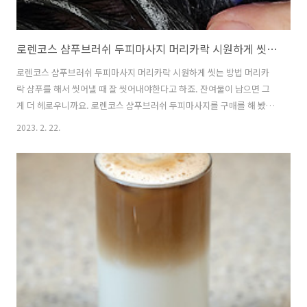
로렌코스 샴푸브러쉬 두피마사지 머리카락 시원하게 씻는 방법
로렌코스 샴푸브러쉬 두피마사지 머리카락 시원하게 씻는 방법 머리카
락 샴푸를 해서 씻어낼 때 잘 씻어내야한다고 하죠. 잔여물이 남으면 그
게 더 헤로우니까요. 로렌코스 샴푸브러쉬 두피마사지를 구매를 해 봤는
데요. 머리카락 시원하게 씻는 방법이라고 하고 가격도 저렴한 편이라 구
2023. 2. 22.
매를 해 봤습니다. 개인적으로는 손으로 하는 것과 비슷한 느낌이긴 했는
데요. 다만 로렌코스 샴푸브러쉬를 쓰면 두피에 남아 있는 샴푸나 잔여물
은 더 깨끗하게 씻겨 나갈 것 같습니다. 귤껍질에 세제를 뭍혀놓고 문질
러스 씻는 테스트를 하는것을 본적이 있는데요. 확실히 손으로 씻는것보
다 깨끗하게 씻겨나가더군요. 실리콘 재질이라 비교적 자극이 적고 시원
하게 씻어낼 수 있습니다. 실제로 머리카락을 씻으면서 써봤는데요. 두피
는 손톱으로 팍팍 긁으면 ..