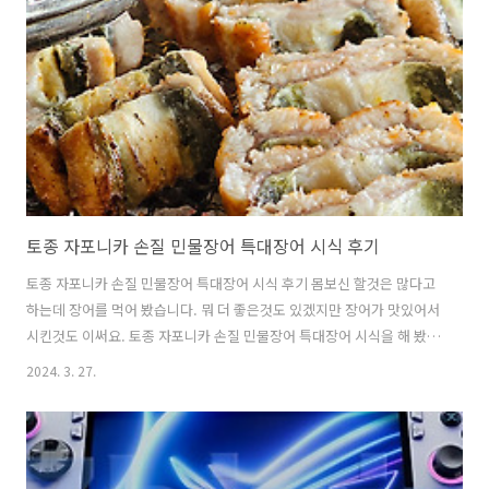
이 아무래도 맞을 것 같은데요. 뭐 물론 찾아보니 불소를 어린이도 써도
되고 어느정도는 먹더라도 상관은 없다고 하더라구요. 예꼬맘 고고 불소
1450 어린이 치약 경우도 1000~1500ppm이 권장치라고 하던..
토종 자포니카 손질 민물장어 특대장어 시식 후기
토종 자포니카 손질 민물장어 특대장어 시식 후기 몸보신 할것은 많다고
하는데 장어를 먹어 봤습니다. 뭐 더 좋은것도 있겠지만 장어가 맛있어서
시킨것도 이써요. 토종 자포니카 손질 민물장어 특대장어 시식을 해 봤는
데요. 와이프랑 장어 구워서 판매하는 곳에 가서 먹었던 기억이 있는데
2024. 3. 27.
요. 너무 맛있고 좋았습니다. 근데 양에 비해서는 좀 가격이 비싸긴 해서
자주는 못가고 한번 밖에 못가봤는데요. 토종 자포니카 손질 민물장어 특
대장어를 그래도 저렴하게 구매할 수 있는 게 있어서 구매를 해 봤습니
다. 집에서 해 먹는게 어렵지 않을까 걱정을 좀 했는데 막상 해보니 어렵