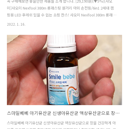
꼭 구매해보면 좋을만한 제품들 소개 합니다. [29,190원](▼5%)[샤오
미]샤오미 NexTool 380m 롱래스팅 원거리 야외 손전등/6in1 2세대 캠
핑용 LED 후레쉬 믿을 수 없는 쇼핑 찬스! 샤오미 NexTool 380m 롱래스
팅 원거리 야외 손전등/6in1 2세대 캠핑용 LED 후레쉬 후레시 휴대용 랜
2022. 1. 16.
턴 / 편리한 사용 및 조작 / 대용량 충전 배터리 / 무료배송:스포츠용품싱
가 www.qoo10.com 자동차 필수품 손전등 입니다. 여러가지 기능이
있는 손전등이라 구매할만한 제품입니다. [48,530원](▼6%)[샤오미]🌟
샤오미 Bebird 비버드 note3 귀이개 집게 버전🌟 로봇암 집게 기능 추
가 / 1 믿을 수 없는 쇼핑 찬스! 🌟샤오미 Bebird 비버드 note3 귀이개
집게 버전🌟..
스마일베베 아기유산균 신생아유산균 액상유산균으로 장을 건강하게
스마일베베 아기유산균 신생아유산균 액상유산균으로 장을 건강하게 아