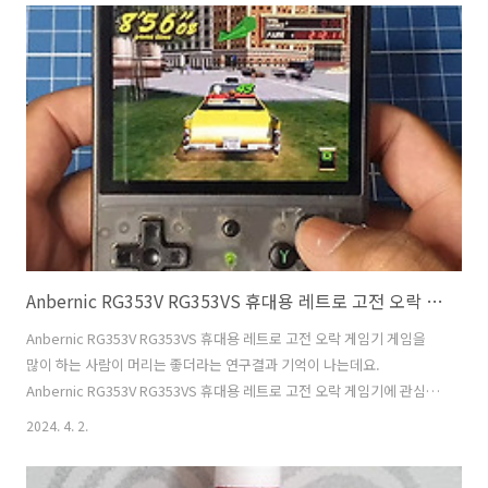
련 기어를 전문적으로 설계하고 제조하는 회사입니다. 2018년에 설립된
MONSGEEK는 혁신적이고 고품질의 제품으로 빠르게 명성을 얻었습니
다. 직접 써 봤을 때 가장 특징 되는 부분은 알루미늄 케이스를 사용한 부
분 입니다. 알루미늄이라 단단하겠지 라고 생각하면 그보다는 엄청 무거
움에 놀랄 수 있습니다. 기계식 키보드 사용시 개스켓 구조를 사용한..
Anbernic RG353V RG353VS 휴대용 레트로 고전 오락 게임기
Anbernic RG353V RG353VS 휴대용 레트로 고전 오락 게임기 게임을
많이 하는 사람이 머리는 좋더라는 연구결과 기억이 나는데요.
Anbernic RG353V RG353VS 휴대용 레트로 고전 오락 게임기에 관심이
그래서 더 가더라구요. Anbernic은 중국 깊센에 본사를 둔 휴대용 게임
2024. 4. 2.
콘솔 제조업체입니다. 2016년에 설립된 Anbernic은 레트로 게임 애호
가를 위한 다양한 휴대용 에뮬레이터 콘솔을 생산하는 것으로 유명합니