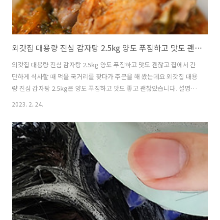
외갓집 대용량 진심 감자탕 2.5kg 양도 푸짐하고 맛도 괜찮고
외갓집 대용량 진심 감자탕 2.5kg 양도 푸짐하고 맛도 괜찮고 집에서 간
단하게 식사할 때 먹을 국거리를 찾다가 주문을 해 봤는데요 외갓집 대용
량 진심 감자탕 2.5kg은 양도 푸짐하고 맛도 좋고 괜찮았습니다. 설명에
는 2.5Kg으로 3-4명이 한끼 식사에 매우 충분한 양이라고 나오는데요.
2023. 2. 24.
외갓집 대용량 진심 감자탕 2.5kg 후기에도 보면 꽤 넉넉하다고 나오는
데요. 실제로 제가 먹어본 후기를 적어보려고 합니다. 요즘은 냉동국물요
리도 생각보다 꽤 잘 나와서 그냥 간단히 해동해서 먹어도 꼭 식당가서
먹는것 만큼 훌륭한 퀄리티가 나오는데요. 이 제품도 그랬습니다. 식당가
서 먹고 다시 집에오고 이것도 아이 키우는 제 입장에서는 생각보다 어려
운 일이 되버렸는데요. 그래서 집에서 간단하게 식사를 해결하려고 하는
데..