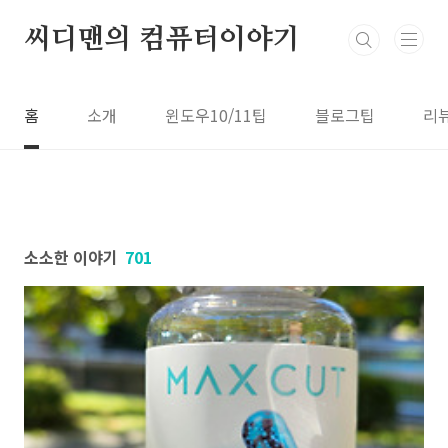
본문 바로가기
씨디맨의 컴퓨터이야기
홈
소개
윈도우10/11팁
블로그팁
리
소소한 이야기
701