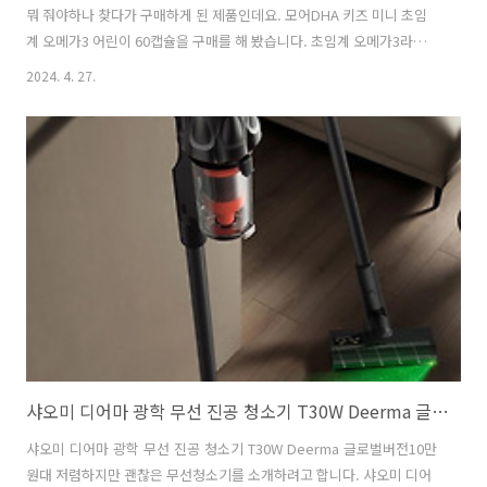
뭐 줘야하나 찾다가 구매하게 된 제품인데요. 모어DHA 키즈 미니 초임
계 오메가3 어린이 60캡슐을 구매를 해 봤습니다. 초임계 오메가3라고
되어있는데 차가운 남극해역의 30cm 이하 소형어류 원료로 만든 제품이
2024. 4. 27.
고 친환경 EMAS 인증도 받았다고 되어있더라구요. 모어DHA 키즈 미니
초임계 오메가3는 60캡슐이긴 한데 하루에 2개씩 먹는거라 1병에 한달
치네요. 이게 나이별로 나눠져 있었는데요. 3~7살까지는 모어DHA 키즈
가 괜찮고 7살 부터는 모레카 키즈 이런식으로 나눠져 있었습니다. 여성
분들에게 좋은 제품들도 따로 판매하고 있는데 EPA, DHA, 그리고 비타
민 D3 함량이 좀 다르게 되어있습니다. 아이가 6살이라 모어DHA 키즈..
샤오미 디어마 광학 무선 진공 청소기 T30W Deerma 글로벌버전
샤오미 디어마 광학 무선 진공 청소기 T30W Deerma 글로벌버전10만
원대 저렴하지만 괜찮은 무선청소기를 소개하려고 합니다. 샤오미 디어