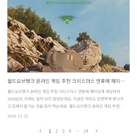
정신 없었는데요. 그래서 기존것을 다 정리하고 새로 싹 구매하기로 했습
니다. 생각보다 엄청 비싸지도 않고, 어차피 아기먹일만한 작은 스푼도
필요해서 이것으로 구매를 했습니다.처음 봤지만 크기도 적당하고 깔끔
하고 이쁘네요. WMF 누오바 커트러리 세트 박스 입니다. 13개가 들어가
있는데..
월드오브탱크 온라인 게임 추천 크리스마스 연휴에 재미있게 게임하자
월드오브탱크 온라인 게임 추천 크리스마스 연휴에 재미있게 게임하자
2020년도 이제는 얼마 남지 않았는데요. 지금은 야외도 맘편하게 못나가
고 집에서 즐기는 것을 많이 하는데요. 월드오브탱크 온라인 게임 추천을
하려고 합니다. 크리스마스 연휴에 재미있게 게임을 해보려고 하는데요.
2020. 12. 22.
사양이 좋아도 사양이 그렇게 좋지 않은 컴퓨터라고 해도 이 게임은 재미
있게 즐길 수 있습니다. 물론 그래픽이 좋은 게임이다보니 컴퓨터 사양은
1
2
3
4
···
24
어느정도는 되는게 좋은데요. 이전에도 월드오브탱크 게임에 대해서 많