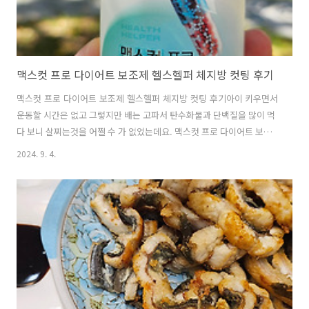
맥스컷 프로 다이어트 보조제 헬스헬퍼 체지방 컷팅 후기
맥스컷 프로 다이어트 보조제 헬스헬퍼 체지방 컷팅 후기아이 키우면서
운동할 시간은 없고 그렇지만 배는 고파서 탄수화물과 단백질을 많이 먹
다 보니 살찌는것을 어쩔 수 가 없었는데요. 맥스컷 프로 다이어트 보조
제 라는 것을 알게되었습니다. 요즘은 조현아다이어트 장윤주다이어트
2024. 9. 4.
로 밥은 다 먹고 건강하게 탄수화물컷팅제를 먹는게 인기가 많은 것 같더
라구요. 저도 탄수화물은 줄이고 단백질은 좀 늘리고 여러가지를 시도해
봤지만 이게 생각처럼 쉽지 않아서 고민이었는데요. 헬스헬퍼 맥스컷 프
로를 먹으면서 탄수화물 체지방 컷팅을 하게 된 후기를 적어보려고 합니
다.녹차추출물과바나바잎 추출물 및 비타민, 미네랄이 포함된 건강기능
식품인데요. 일단 약통이 이쁘게 생겼습니다. 1일 2회, 1회 3캡슐을 먹
어야 하는데요. 120캡슐..