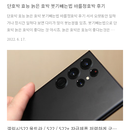
단호박 효능 늙은 호박 붓기빼는법 바를정호박 후기
단호박 효능 늙은 호박 붓기빼는법 바를정호박 후기 서서 오랫동안 일하
거나 장시간 일하다 보면 다리가 많이 붓는분들 있죠. 붓기빼는법으로 단
호박 늙은 호박이 좋다는 것 아시죠. 늙은 호박은 효능이 좋다는것은 들
었는데 단호박도 효능이 좋다고 하네요. 어릴 때는 시골에서 살아서 겨울
2022. 6. 17.
마다 늙은 호박으로 전도 부쳐 먹고 죽도 해먹었던 기억이 있는데요. 단
호박과 늙은 호박은 황산화작용을 하고 칼륨이 풍부해서 체내에 쌓인 노
폐물과 염증을 외부로 배출하여 부종을 개선하는데 도움을 주는것으로
알려져 있는데요. 근데 현대인들 그렇게 챙겨먹기 쉽지가 않죠. 붓기빼는
법으로 바를정호박을 먹고 있는데 간편하게 챙겨먹으면서 몸관리를 할
수 있어서 괜찮았는데요. 하루에 1-2포 정도를 편할 때 뜯어서 바로 먹으
면 됩니다. 출근하면서..
갤럭시S22 울트라 / S22 / S22+ 자급제폰 저렴하게 구매하는 방법