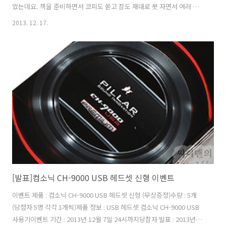
었는데요. 책을 준비하면서 코피도 쏟고 잠도 재대로 못 자면서 여러 가
지 준비했던 기억이 납니다. 지금 이미 서점에서 구매할 수 있는 황금부
2013. 12. 17.
엉이 출판사의 윈도우8 책인 Windows 8 Using bible을 구매하시면 새
로 업데이트된 윈도우 8.1을 설명한 ‘윈도우8.1 업데이트 시크릿 노트’가
특별 부록으로 제공됩니다. 윈도우8에서 윈도우8.1로 올라가면서 아주
크게 바뀐 것은 아니지만 그전에 조금 불편했던 부분이 많이 보완 되었습
니다. 성능도 물론 윈도우8.1로 올라가면서 더 빨라졌는데요. 윈도우8에
익숙한 저 역시도 윈도우8.1로 업데이트가 되면서 ..
[발표]컴소닉 CH-9000 USB 헤드셋 신형 이벤트
이벤트 제품 : 컴소닉 CH-9000 USB 헤드셋 신형 (무상증정)수량 : 5개
(당첨자 5명 각각 1개씩)제품 정보 : USB 헤드셋 컴소닉 CH-9000 USB
사용기이벤트 기간 : 2013년 12월 7일 24시까지당참자 발표 : 2013년