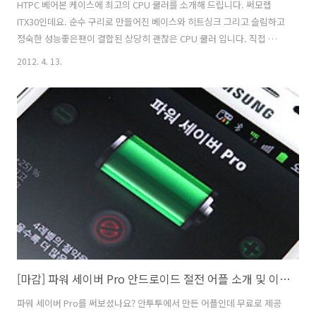
HTPC 베어본 케이스에 최고의 CPU 쿨러를 소개해 드립니다. 써모랩
ITX30인데요. 순수 구리로 만들어진 베이스와 히트싱크 그리고 슬림하고
정숙한 성능좋은팬이 결합된 상당히 괜찮은 CPU 쿨러 입니다. 직접 사용
을 해 봤는데요. 소음계로 직접 측정해봐도 소음도 낮고 상당히 물건이네
2012. 4. 13.
요. ITX30 장착된 모습 입니다. 보다 자세한 사용기는 아래 링크에서 확
인 가능 합니다. 써모랩 ITX30 HTPC 베어본 초슬림쿨러 구리 쿨러 이 멋
진 쿨러를 3대를 이벤트를 진행 합니다. HTPC 베어본을 구성하는 분들
이나 또는 슬림 케이스를 쓰는 분들은 많은 응모 바랍니다. --------------
------------------------------------- 품목 : 써모랩 ITX30 (3만 5천원상당)
3..
[마감] 파워 세이버 Pro 안드로이드 절전 어플 소개 및 이벤트
파워 세이버 Pro를 써보셨나요? 안투투에서 만든 어플인데 무료로 제공