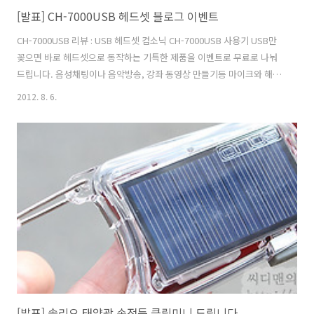
[발표] CH-7000USB 헤드셋 블로그 이벤트
CH-7000USB 리뷰 : USB 헤드셋 컴소닉 CH-7000USB 사용기 USB만
꽂으면 바로 헤드셋으로 동작하는 기특한 제품을 이벤트로 무료로 나눠
드립니다. 음성채팅이나 음악방송, 강좌 동영상 만들기등 마이크와 해드
폰을 자주 활용하는 분들게 적합한 모델입니다. USB 단자만 꽂으면 바로
2012. 8. 6.
헤드셋이 동작하고 스피커에서 나오던 소리가 헤드셋으로 나오게 됩니
다. 잡음도 없고 깨끗한 사운드를 들려줍니다. 자세한 내용은 위 리뷰 링
크를 참고해주세요. 이벤트 품목 CH-7000USB 8개 배송비 무료 (컴소닉
에서 직접 배송) 이벤트 기간 ~ 2012년 8월 17일 24시까지 당첨자 발표
2012년 8월 18일 이후 이 페이지에서 발표 응모방법 페이스북 또는 이
페이지 댓글에 이 제품이 필요한 이유를 자세히 적어..
[발표] 솔리오 태양광 손전등 클립미니 드립니다