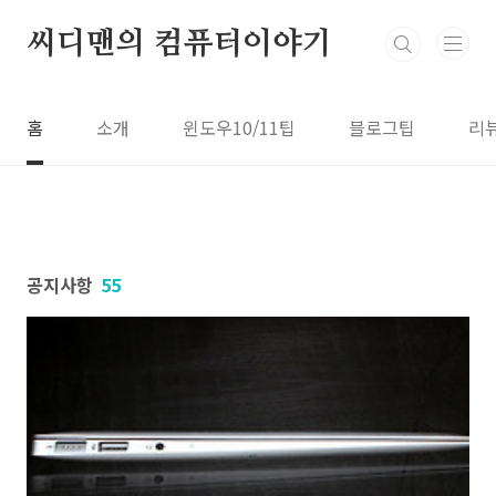
본문 바로가기
씨디맨의 컴퓨터이야기
홈
소개
윈도우10/11팁
블로그팁
리
공지사항
55