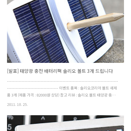
될겁니다. 다만 제품에 처음에 좀 익숙해지려면 많이 사용해봐야합니다.
사용후기가 사실 극과 극을 달리므로 한번 써보고 싶었던 분들 응모해주
세요. 제품 가격은 검색해보니 7만원대 이군요. -------------------..
[발표] 태양광 충전 배터리팩 솔리오 볼트 3개 드립니다
----------------------------------------------------------------------------
----------------------------------- 이벤트 품목 : 솔리오코리아 볼트 새제
품 3개 (제품 가격 : 82000원 상당) 참고 리뷰 : 솔리오 볼트 태양광 충전
기 추천 SOLIO BOLT 배송비 : 착불 (솔리오코리아에서 직접 발송) 4000
2011. 10. 25.
원 예상 응모방법 : 솔리오 볼트가 필요한 이유를 비밀댓글로 성실히 작
성해 주세요. 참고리뷰에도 댓글을 꼭 남겨주세요. 이메일 주소도 꼭 남
겨주세요. 이벤트기간 : 2011년 11월 6일 자정까지 댓글만 허용 당첨자
발표 : 현 게시물에 11월 7일 이후에 발표 (이메일로 개별 연락) + 구글플