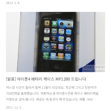
와는 비교가 안될만큼 성능이 좋으며 깨끗한 목소리와 악기소리를 녹음
2012. 1. 6.
시켜 줍니다. USB 방식이기 때문에 별도의 설치 씨디없이 USB 단자에
꽂는것만으로 바로 사용이 가능한 모델 입니다. 이벤트 상품 : 컴소닉
CM-7010 USB 새제품 3대 이벤트 일시 : ~ 2012년 1월 15일 24시까지
응모방법 : 해당글에 비밀댓글로 사용하고 싶은 이유를 정성껏 적어주세
요. 메일주소 꼭 남겨주세요. 블로그를 운영하시거나 마이크를 자주 활용
하시는 일을 하는분 우대. 씨디맨 블로그에 자주 활동했던..
[발표] 아이폰4 배터리 케이스 MP1280 드립니다
어느덧 시간이 흘러서 벌써 12월이 되었네요. 최근에 그리고 방문자가
700만명을 돌파했습니다. 자축하는겸 아이폰4 전용 케이스 배터리팩을
이벤트로 걸어 봅니다. 제공은 제 동생이 해 주었습니다. 제품 : MSI
Rechargeable Battery Case MP1280 새제품 (아이폰4 전용) 응모 기
2011. 12. 3.