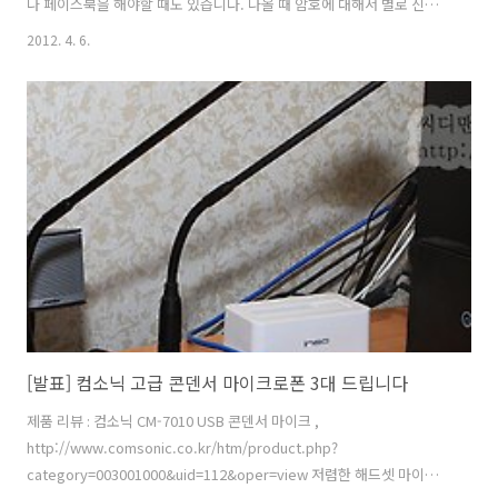
나 페이스북을 해야할 때도 있습니다. 나올 때 암호에 대해서 별로 신경
안쓰실지도 모르겠는데요. 게임방의 암호등을 추적해서 개인정보를 빼
2012. 4. 6.
가거나 이용하는것들이 문제가 된적이 있죠. 물론 지우는 방법이 있긴 하
지만, 아주 완벽하진 않습니다. 시큐드라이브 포터블 데스크탑은 다른 사
람 컴퓨터에서 개인정보와 연관된 작업을 하더라도 PC에는 흔적을 남기
지 않게 해줍니다. 쉽게 말하면 이 USB를 꽂고 암호 입력을 하면, 지금
보고 있는 윈도우 화면 위에 다시 새로운 데스크탑이 열리게 되고 그 안
에서 하는 일들은 모두 보안이 된다는 뜻 입니다. 그 포토블 데스크탑 안
에서 트위터로 친구들과..
[발표] 컴소닉 고급 콘덴서 마이크로폰 3대 드립니다
제품 리뷰 : 컴소닉 CM-7010 USB 콘덴서 마이크 ,
http://www.comsonic.co.kr/htm/product.php?
category=003001000&uid=112&oper=view 저렴한 해드셋 마이크