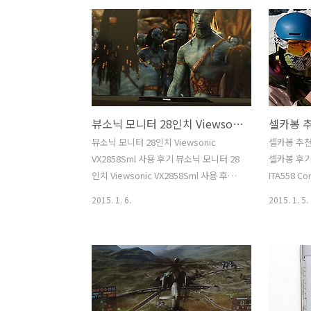
그나마 될만한 DIR-806A와 비교를 해봤
법은 비슷하
는데요. 엄청난 커버리지에 놀랐습니다.
메뉴얼이 
디링크 DIR-550A 후기에서는 실제로 사
지 DS415
용해보면서 이제품의 포지션은 무엇인지
니다. NA
그리고 여러분들이 가지고 있는 잘못된
은 하드디스
상식을 파괘해 보려고 합니다. 제 경우에
하는 방법들
는 기가인터넷을 쓰고 있습니다. 그런데
있게 해두었
뷰소닉 모니터 28인치 Viewsonic VX2858Sml 사용 후기
기가인터넷을 막상 써보면 아직은
DS415 p
100Mbps 회선을 쓰는 사람이 더 많다는
뭔가 도구가
뷰소닉 모니터 28인치 Viewsonic
셀카봉 추천 
것을 알게 됩니다. 디링크 DIR-550A 후기
즉 맨손으로
VX2858Sml 사용 후기 뷰소닉 모니터 28
셀카봉 후기
를 적으면서 어떻게 보면 제가 가진 기가
수 있습니다
인치 Viewsonic VX2858Sml 사용 후기
ITA558 
인터넷 회선을 다쓰지..
면 좀..
를 올려봅니다. 지금은 27인치에 Full HD
를 올렵봅니
2015. 1. 6.
2015. 1. 5.
해상도의 모니터가 많지만 이 모니터는
는 별도의 
특이하게 28인치에 풀HD 해상도를 가지
의 모든 스
고 있습니다. 더 큰 화면이 어떤지 직접 써
가격도 저렴
보고 여러가지 테스트를 해 봤습니다. 뷰
만 누르면
소닉 모니터 28인치 Viewsonic
해결한 제
VX2858Sml 사용 후기를 적으면서 조금
소개 합니다
아쉬웠던 점도 있었는데 반대로 오히려
을 해 봤습