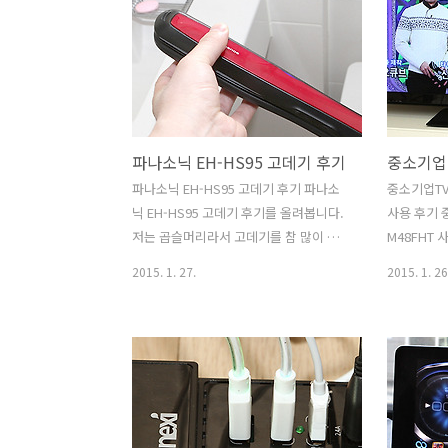
들이나 맥북에어 같은 경우 랜포트가 없
14인치로 
습니다. 그래서 USB 랜포트 기가랜을 찾
980g 인 
는 분들이 많은데요. 그런데 USB 3.0 허
준비하면서
브와 기가랜을 합쳐둔 아이디어 상품으로
고민을 여러
새로텍 UHL-331G이 있습니다. USB 3.0
음 사용해
단자를 기가비트 랜포트로 활용하면서도
점 그리고 
파나소닉 EH-HS95 고데기 후기
USB 3.0 단자 3개로 USB 허브 역할도 하
려고 합니다.
므로 상당히 유용한 제품 입니다. 그냥
분을 바꾸
파나소닉 EH-HS95 고데기 후기 파나소
중소기업TV 
USB 단자를 랜포트로 바꿔주는 제품보다
무게를 대폭
닉 EH-HS95 고데기 후기를 올려봅니다.
사용 후기 
이것이 더 유용한 점이라면 USB 3..
면 확실히 
저는 곱슬머리라서 고데기를 참 많이 사
M48FHT
벼운 노트북은
용했었는데요. 그전에는 스트레이트 퍼머
화면사이즈의
2015. 1. 27.
2015. 1. 26
를 하고 그리고 고데기도 함께 사용했었
격으로 구매
습니다. 그런데 좀 저렴한 제품을 쓰면 머
품인데요. 
리카락이 쉽게 타기도 하고 오래 유지가
습니다. 화
안되더군요. 파나소닉 EH-HS95 고데기
을 한다고 
는 약간 고가인데요. 그래서 좀 품질이 좋
서는 좀 더
았습니다. 온도를 세심하게 조정할 수 있
데 모넥스TV
는 조절기가 있었고 자동으로 온도를 유
찮은것을 사