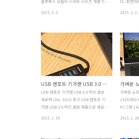
죠. 하지만 Freedy Dual Wireless Ch..
디자인도 이
블루투스 오랄비 스마트 시리즈 개봉기
다. 후면카
해지는 느낌을
편을 시작해보도록 하겠습니다. 칫솔질을
가 사용되
2015. 2. 3.
2015. 2. 2.
하루에 3번 이상 그리고 2-3분은 꼭 하는
2000만 
게 좋죠. 그런데 왜그렇게 그 시간이 아깝
때문에 사실
고 그런지 대충 치솔질을 하고 마무리 하
을 수 도 
는 분들도 많습니다. 그런분들에게 전동
500만화소
칫솔 추천을 해주고 싶습니다. 빠른시간
꽤 쓸만해
내에 여러곳을 골고루 치아를 청소할 수
을 들고 여
있습니다. 그리고 효과적으로 깨끗하게
이 많아졌
할 수 있죠. 물론 전동칫솔 추천을 하면 안
를 들고 사
되는 분들도 있습니다. 치솔질을 워낙 잘
에게 부탁하
USB 랜포트 기가랜 USB 3.0 허브 콤보 새로텍 UHL-331G 후기
하는 사람들은 필요가 없을 수 있습니다.
트폰으로도 
왜냐면 의사들도 말하는것이지만 손으로
게 되어서 
USB 랜포트 기가랜 USB 3.0 허브 콤보
가벼운 노트
직접 구석구석 치실까지 이용해서 청소하
들고 찍거나
새로텍 UHL-331G 후기 USB 랜포트 기
14ZD950
는 분이라면 그게 제일 좋기 때문이죠. 하
이 더 많아
가랜 USB 3.0 허브 콤보 제품으로 새로텍
PC그램 14
지만, 실제로는 그렇게 잘 치솔질을 하는
라중 전면
UHL-331G 후기를 소개해봅니다. 노트북
세대 코어
2015. 1. 29.
2015. 1. 28
분들..
각도 좀 ..
은 점점 얇아지고 가벼워지고 있습니다.
기존보다 
얇아지면서 없애고 있는 것이 랜포트 인
재생시간이
데요. 그래서 최근에 나온 슬림한 노트북
진것이 특징