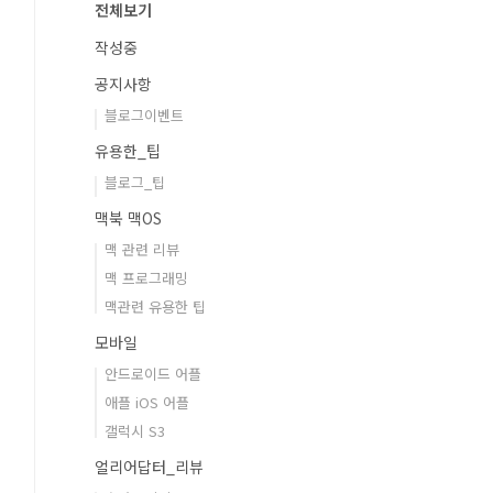
전체보기
작성중
공지사항
블로그이벤트
유용한_팁
블로그_팁
맥북 맥OS
맥 관련 리뷰
맥 프로그래밍
맥관련 유용한 팁
모바일
안드로이드 어플
애플 iOS 어플
갤럭시 S3
얼리어답터_리뷰