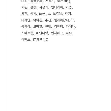
SSD
유플러스
개봉기
samsung
제품
성능
사용기
인테리어
게임
사진
삼성
Review
노트북
후기
디자인
아이폰
추천
얼리어답터
It
동영상
모바일
인텔
컴퓨터
카메라
스마트폰
it 인터넷
벤치마크
리뷰
이벤트
IT 제품리뷰