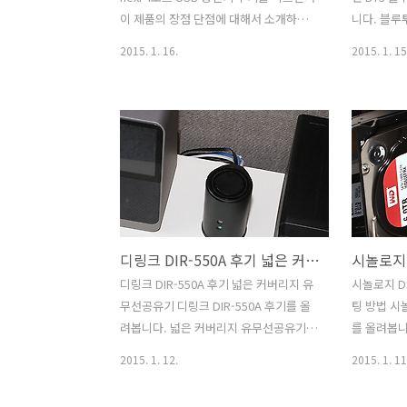
기전력을 낮출 수 있는 기기이기도 합니
용해보는 
이 제품의 장점 단점에 대해서 소개하려
니다. 블루
다. 이 제품을 ..
수 있게 합
고 합니다. 멀티충전기는 최근에 점점 많
분리하여 자
2015. 1. 16.
2015. 1. 15
비중있..
아지는 스마트디바이스 때문에 나온 장치
어폰이나 
입니다. 이제는 개인도 USB로 충전되는
장치 입니다
여러 디바이스를 사용하다보니 멀티충전
폰의 겨우 
기가 필요하게 되었죠. nexi 4포트 USB
지 못하는 
충전기는 3개의 1A 단자와 1개의 2A 단자
투스 이어폰
를 가지고 있어서 동시에 4개의 디바이스
폰의 확장만
를 충전할 수 있습니다. 4개의 USB 포트
성능이 좋은
라면 한가정의 모든 스마트폰을 모두 다
공합니다. a
충전할 수 있습니다. 태블릿이나 고용량
효과까지 
디링크 DIR-550A 후기 넓은 커버리지 유무선공유기
의 배터리를 장착한 최신 스마트폰에 맞
블루투스 
춘 2A 단자도 제공하므로 빠른 충전도 기
은 많은 곳
디링크 DIR-550A 후기 넓은 커버리지 유
시놀로지 DS
대할 수 있습니다. nexi 4포트 USB 충전
을 방지해주
무선공유기 디링크 DIR-550A 후기를 올
팅 방법 시놀
기를 근데 실제로 써보니 크기가 작다는
지하철에서
려봅니다. 넓은 커버리지 유무선공유기라
를 올려봅니다
장점과 플러..
이 많죠. 
고 이 제품을 소개할 수 있는데요. 미국 특
팅 방법에 
2015. 1. 12.
2015. 1. 11
시..
허를 받은 2X2 내장된 720도 고성능 안테
synolog
나가 사용이 되었습니다. 실제로 비교가
요. 처음에