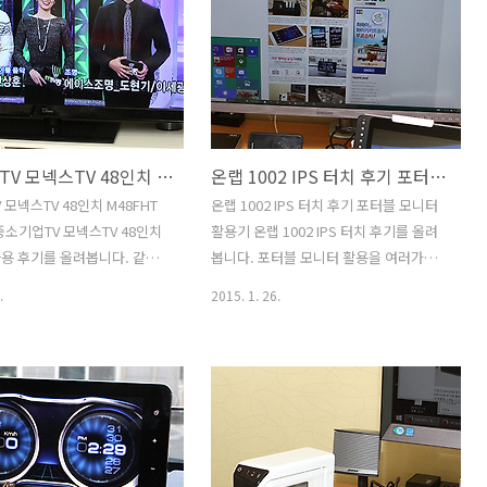
화면이 더 커졌음에도 무게가
스피커이긴 한데요. 인켈 UHD TV 40인치
가벼운 노트북 14ZD950 후기를
후기를 적으면서 인켈에서도 UHDTV를
 어느 부분을 보여드려야할지
준비하는구나 하고 생각을 했었습니다.
가지로 해봤습니다. 제가 처
스피커 쪽에서는 상당히 전통과 명성을
보고 그전의 노트북들과 달라진
이어왔고 명품이라는 이미지를 가지고 있
좋아진점 위주로 설명을 해보
는데 TV에서도 그런 모습을 보여줄지 기
중소기업TV 모넥스TV 48인치 M48FHT 사용 후기
온랩 1002 IPS 터치 후기 포터블 모니터 활용기
 LG그램 14ZD950는 재질부
대가 많이 되었습니다. INKEL SU40SK
고 전체적으로 얇게 만들어서
사용을 해보면서 느낀점은 TV로 사용하기
모넥스TV 48인치 M48FHT
온랩 1002 IPS 터치 후기 포터블 모니터
 줄었습니다. 손으로 들어보
에는 무난한 성능을 가지고 있다는 것 입
중소기업TV 모넥스TV 48인치
활용기 온랩 1002 IPS 터치 후기를 올려
가볍다는 생각이 들더군요. 가
니다. 설정도 비교적 간단하게 되어있고
 사용 후기를 올려봅니다. 같은
봅니다. 포터블 모니터 활용을 여러가지
 1KG이 기준인데요. ..
군더..
 티비보다 좀 더 저렴한 가
로 해 봤는데요. 예전에도 저는 MHL
.
2015. 1. 26.
할 수 있다는 장점이 있는 제
HDMI로 연결이 가능한 패드 형태의 모니
화면은 삼성패널을 사용을 했
터를 사용해본적이 있습니다. 그런데 그
면에 대해서는 어느정도 보장
때 당시에는 그런제품이 많지 않았고 해
볼 수 있는데요. 중소기업TV에
상도도 비교적 낮았죠. 그런데 온랩 1002
 저가형의 패널을 쓰기마련인
IPS 터치 후기를 준비하면서 이것저것 사
 M48FHT 패널은 상당히 괜
용해보니 모니터가 작아도 해상도가 비교
용했습니다. 48인치 제품으
적 높으니 할 수 있는일이 꽤 많았습니다.