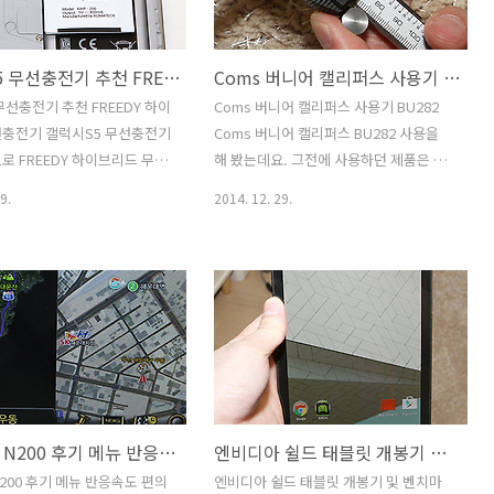
타는것은 권하진 않습니다. 저
도 해소할 수 있습니다. PILLAR CA-5000
서 사람이 많지 않은 상태에
은 마우스 번지대 이외에 볼륨 조절기와
갤럭시S5 무선충전기 추천 FREEDY 하이브리드 무선충전기
Coms 버니어 캘리퍼스 사용기 BU282
용을 했습니다. 그보다는 출발
오디오,마이크 단자를 출력하는 역할도
와이프와 함께 셀프카메라 촬
함께 수행 합니다. 볼륨 조절기가 없는 오
무선충전기 추천 FREEDY 하이
Coms 버니어 캘리퍼스 사용기 BU282
했습니다. 실제로 사용해보니
디오 스피커 등을 컴퓨터에 물려서 사용
선충전기 갤럭시S5 무선충전기
Coms 버니어 캘리퍼스 BU282 사용을
은 사진을 찍을 때에는 상당
하셨던 분들도 이 장치를 이용하면 편하
로 FREEDY 하이브리드 무선
해 봤는데요. 그전에 사용하던 제품은 미
니다. 셀카봉 추천으로 이 제
게 볼륨 조절이 ..
개 합니다. 코마테크의 제품
스토요 일반형 제품을 사용을 했었습니
9.
2014. 12. 29.
개의 스마트폰을 동시에 충전하
다. 눈금을 읽을 수 는 있으나 사진을 찍을
있고 지금 소개해드릴 제품처
때에는 숫자가 바로 보이지 않아서 그게
으로 충전하는 제품도 있습니
좀 불편하더군요. 디지털 숫자로 나타는
EDY 하이브리드 무선충전기는 거
게 더 편해서 Coms 버니어 캘리퍼스를
S5 무선충전기 제품으로 책
사용했습니다. 사용후에는 숫자로 두께가
놓고 사용하기 안성맞춤인 제품
나타나므로 사진으로 보여드리기 더 편하
론 눕혀서 패드 처럼도 사용할
게 될듯하네요. 스마트폰의 두께 측정시
. 갤럭시S5는 USB케이블로
나 또는 SSD의 두께 측정시에도 자주 사
해서 충전하기 조금 번거로운
용하게 될 것입니다. 미스토요에서도 디
나브킹덤 N200 후기 메뉴 반응속도 편의성 확인
엔비디아 쉴드 태블릿 개봉기 및 벤치마크
 입니다. 방수방진 기능 때문
지털형 제품이 있고 물론 제품의 품질은
 USB 단자쪽에 커버로 닫혀
상당히 좋은데요. 다만 가격이 너무 높아
200 후기 메뉴 반응속도 편의
엔비디아 쉴드 태블릿 개봉기 및 벤치마