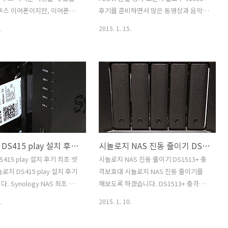
사용자도 어렵지 않게 사용할
어있는 타입으로 바로 타이핑이 가능한
투스 이어폰이지만, 이어폰을
후기를 준비하면서 많은 동영상과 음악을
니다. 나브킹덤 N200 후기에서
모델들이 있지만 OK600P의 장점으로는
신이 사용하고 있는 다른 이
감상해 보았습니다. Aurender FLOW 음
.
2015. 1. 15.
스마트폰으로 제어를..
헤드폰과도 연결이 가능한 그런
질은 놀라웠습니다. 이미 봤던 영상도 다
. 일체형화된 블루투스 이어
시 보는데 느낌이 확 다른것이 느껴질 정
이어폰을 자신의 취향대로 쓰
도였죠. 티브이로직는 축적한 노하우를
부분이 있으나 코워 BT3 블루
그대로 이 제품에 담았습니다. 새로운 기
 사용을 하면 블루투스 이어
능도 넣었는데 오렌더 플로우 V1000 후기
 가능하죠. 물론 기본적으로
를 적으면서 이부분도 소개할까 합니다.
 코원 이어폰을 기본으로 제
USB 와 옵티컬 연결을 통해서 디지틸 신
pt-X 코덱 지원과 BBE+ 음장
호를 입력받는 헤드폰 앰프인 이제품은
지원해서 음질도 괜찮습니다.
특이하게 mSATA 단자를 내부에 가지고
시놀로지 DS415 play 설치 후기 최초 셋팅 방법
시놀로지 NAS 진동 줄이기 DS1513+ 충격보호대
이어폰은 지하철이나 또는 사람
있어서 저장장치를 직접 추가해서 들고다
에서 이어폰 사용시 줄엉킴 등
니는 플레이어로 사용할 수 도 있습니다.
415 play 설치 후기 최초 셋
시놀로지 NAS 진동 줄이기 DS1513+ 충
기도 합니다. 실제로 그래서
오렌더 플로우 V1000 디자인은 알루미늄
로지 DS415 play 설치 후기
격보호대 시놀로지 NAS 진동 줄이기를
 블루투스 헤드폰을 쓰는 분들
의 사각형 디자인에 상단에는 곡선을 추
. Synology NAS 최초 셋
해보도록 하겠습니다. DS1513+ 충격보
코원 BT3 블루투스 이어폰을 쓰
가하였고 상단에 디스..
대해서 알아보죠. 제 경우에는
호대 라는것을 준비했는데요. 나스에서는
.
2015. 1. 10.
y 제품을 2개 사용하고 있는데
하드디스크가 여러개가 들어가는 이유로
 제품을 설치하고 설정하는 방
어쩔 수 없이 진동이 생깁니다. 세로로 하