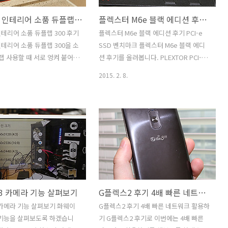
랩커터기 인테리어 소품 듀플랩 300 후기
플렉스터 M6e 블랙 에디션 후기 PCI-e SSD 벤치마크
테리어 소품 듀플랩 300 후기
플렉스터 M6e 블랙 에디션 후기 PCI-e
테리어 소품 듀플랩 300을 소
SSD 벤치마크 플렉스터 M6e 블랙 에디
 랩 사용할 때 서로 엉켜 붙어서
션 후기를 올려봅니다. PLEXTOR PCI-e
경험이 많은데요. 필요한만큼
SSD 벤치마크도 해봤는데요. 이 제품은
2015. 2. 8.
 붙이고 하는게 꽤 번거롭게
기존의 M6e에서 좀 더 차별화를 꾀한 제
 매직랩을 알게 되었습니다.
품으로 기판을 검은색으로 하고 붉은색의
로 엉켜붙는게 덜 심해서 편
방열판과 금속하우징을 입힌 좀 더 고급
근데 이번에는 랩커터기 인테
스러운 모습을 하고 있습니다. 플렉스터
 듀플랩 300을 알게 되었습니
M6e 블랙 에디션 후기를 준비하면서 처
이던 매직랩이던간에 모두 넣
음 딱 봤을 때 느낌은 상당히 묵직하면서
 가능하며 손으로 한번 슥 미
도 깔끔하다는 느낌이 들었습니다. 검은
랩을 자르는것이 가능해서 접시
색 베이스에 빨간색이 꽤 고급스러운 컬
식을 랩에 쌓아 놓기에 너무 편
러이니까요. 기존과는 다르게 S-ATA 전원
3 카메라 기능 살펴보기
G플렉스2 후기 4배 빠른 네트워크 활용하기
다가 랩커터기 인테리어 소품
을 추가로 달아서 좀 더 안정적이 전원을
큼 듀플랩 300은 모양도 상당
공급하게 했습니다. 플렉스터 M6e 블랙
 카메라 기능 살펴보기 화웨이
G플렉스2 후기 4배 빠른 네트워크 활용하
다. 여러가지 색상이 있으며
에디션 용량은 128GB 256GB 512GB 3
 기능을 살펴보도록 하겠습니
기 G플렉스2 후기로 이번에는 4배 빠른