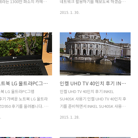
뻐서 부엌에 놓으면 뭔가 환
가지가 있으며, PCIe 2.0 x4 인터페이스
메라는 1300만 화소의 카메라
네트워크 활용하기를 해보도록 하겠습니
 받죠. 그리고 어떤 랩을 ..
를 사..
었습니다. 스마트폰 카메라는
다. G flex2 유플러스를 사용하고 있는데
2015. 1. 30.
화소까지 넘보고 있는 상황이기
요. 후면에 X4라는 이미지가 있습니다.
 이부분은 대단해 보이지 않
U+ 3BAND LTE-A를 이용해서 4배 빠른
있습니다. 다만 전면카메라를
LTE를 이용할 수 있는데요. 다운로드 속도
를 넣어서 화웨이 X3 카메라는
가 빨라지면 뭘 할 수 있는지 이번 G플렉
졌습니다. 최근들어서는 셀카봉
스2 후기에서 설명드리죠. 밖에 나왔을 때
행을 하면서 사진찍는 사람들
스마트폰 테더링을 통해서 노트북으로 인
습니다. 과거에는 디지털카메라
터넷을 자주 합니다. 블로깅을 할 때에도
진을 대신 찍어달라고 옆사람
필요하구요. 뭔가 필요한 문서등을 만들
곤 했는데요. 요즘에는 스마
때에도 필요하죠. 그런데 네트워크 속도
가벼운 노트북 LG 울트라PC그램 14ZD950 후기
인켈 UHD TV 40인치 후기 INKEL SU40SK 사용기
꽤 쓸만한 사진을 찍을 수 있
가 느리면 상당히 답답합니다. 과거에 3G
남에게 부탁하지 않고 손으로
요금제로 테더링을 해보신분은 알겠지만
북 LG 울트라PC그램
인켈 UHD TV 40인치 후기 INKEL
 또는 셀카봉으로 찍는 사람
지금은 속도가 느려서 못하죠. 시골에 가
 후기 가벼운 노트북 LG 울트라
SU40SK 사용기 인켈 UHD TV 40인치 후
졌다는 것이죠. 화웨이 X3 카메
서 하려면 더 느려서 힘듭니다. 유플러스
ZD950 후기를 올려봅니다. 5
기를 준비하면서 INKEL SU40SK 사용을
카메라는 화소가 올라간만큼 화
경우에는 전국에서 ..
 프로세서를 탑재한 노트북들은
좀 많이 해 봤는데요. 인켈에서는 40인치
.
2015. 1. 28.
배터리 효율이 좋아서 동영상
와 50인치의 UHDTV를 상당히 저렴한 가
 크게 늘어났으며 두께가 얇아
격에 내어놓았습니다. 기억을 더듬어봐도
 입니다. 기존의 13인치에서
INKEL 하면 떠오르는게 사실 제 경우에는