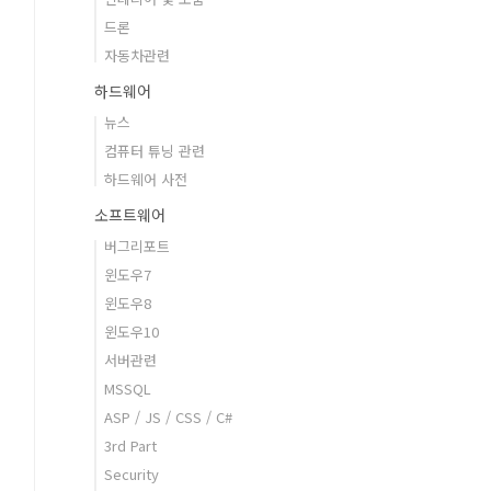
드론
자동차관련
하드웨어
뉴스
컴퓨터 튜닝 관련
하드웨어 사전
소프트웨어
버그리포트
윈도우7
윈도우8
윈도우10
서버관련
MSSQL
ASP / JS / CSS / C#
3rd Part
Security