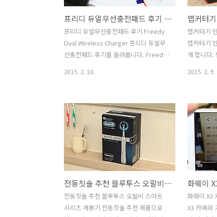
프리디 듀얼무선충전패드 후기 Freedy Dual Wireless Charger
프리디 듀얼무선충전패드 후기 Freedy
랩커터기 인
Dual Wireless Charger 프리디 듀얼무
랩커터기 인
선충전패드 후기를 올려봅니다. Freedy
개 합니다.
Dual Wireless Charger 라는 제품인데
좀 고생한 
2015. 2. 10.
2015. 2. 9.
요. 갤럭시S5와 같이 생활방수가 되는 타
떼어내고 또
입의 제품들을 사용할 경우 가장 불편한
느껴질때쯤
점이 충전하는 부분입니다. 충전하는 단
매직랩은 서
자 부분을 커버로 막아놓았기 때문인데
했는데요. 
요. 이럴 때 무선으로 충전하는 프리디 듀
리어 소품인
얼무선충전패드와 같은 제품을 사용하면
다. 일반랩
상당히 편리 합니다. 패치를 붙여서 충전
어서 사용이
을 하는 형태이므로 기존에 사용하던 케
는것으로 
이스도 그대로 사용이 가능 합니다. 물론
에 남은 음
전동칫솔 추천 블루투스 오랄비 스마트 시리즈 개봉기
화웨이 X
갤럭시S5의 경우 무선충전키트를 제공하
합니다. 게
는데요. 근데 그 무선충전 케이스가 꽤 두
으로 불릴만
전동칫솔 추천 블루투스 오랄비 스마트
화웨이 X3
껍습니다. 그래서 다른 케이스를 쓸 수 없
히 깔끔합니
시리즈 개봉기 전동칫솔 추천 제품으로
X3 카메라