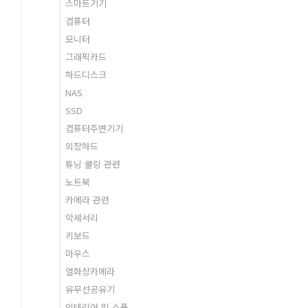
스마트기기
컴퓨터
모니터
그래픽카드
하드디스크
NAS
SSD
컴퓨터주변기기
외장하드
튜닝 쿨링 관련
노트북
카메라 관련
악세서리
키보드
마우스
열화상카메라
유무선공유기
인테리어 및 소품