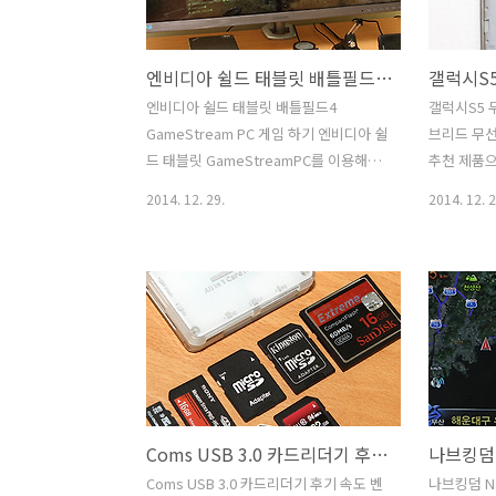
이게 장점이 되겠구나 하는 점도 발견을
을 쓰면서 
했습니다. 이 모니터는 위아래 좌우 시야
는 초보존에
엔비디아 쉴드 태블릿 배틀필드4 GameStream PC 게임 하기
각이 176도로 광시야각 패널을 사용 했습
서 잠깐 사
니다. TV튜너는 내장되어있지 않으나 셋
하기 전에 
엔비디아 쉴드 태블릿 배틀필드4
갤럭시S5 
톱박스 등을 이용한 HDMI 출력으로 TV와
영을 많이 
GameStream PC 게임 하기 엔비디아 쉴
브리드 무
같이 사용하기에도 적당합니다. 기존의
셀카봉이 넓
드 태블릿 GameStreamPC를 이용해서
추천 제품으
27..
히 유용했습
배틀필드4 PC 게임을 해보도록 하겠습니
충전기를 소
2014. 12. 29.
2014. 12. 2
품을 소..
다. Nvidia Shield Table는 상당히 고성
인데요. 2
능으로 나온 태블릿 입니다. 안드로이드
는 제품도 
에서 나온 최신 게임들을 빠르게 실행 할
럼 거치형
수 있고 작업도 빠르게 할 수 있습니다. 그
다. FRE
런데 특별한 기능이 하나 더 있습니다. 엔
치형 갤럭시
비디아 쉴드 태블릿은 GameStream을
상에 올려
이용해서 배틀필드4나 기타 PC게임을 태
입니다. 물
블릿으로 게임을 할 수 있게 해 줍니다. 정
수 있습니다
확히 이야기하면 게임은 PC에서 실행이
유선 연결
Coms USB 3.0 카드리더기 후기 속도 벤치마크
되며 그 화면을 스트리밍으로 태블릿이
타입의 기종
받아서 화면을 보여주게 됩니다. 이렇게
에 아래쪽에
Coms USB 3.0 카드리더기 후기 속도 벤
나브킹덤 N