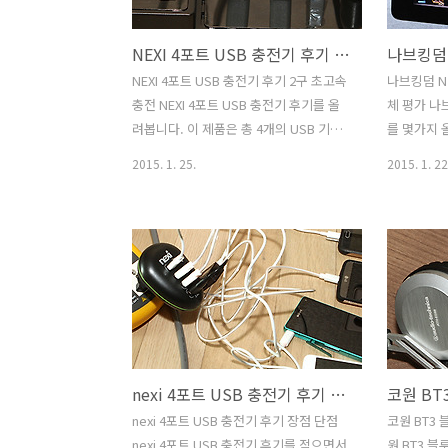
지시켜주고 나노이온도 발생을 해서 머리
로 제가 기
카락이 좀 더 오랫동안 좋은 모양으로 유
다 조금 더
NEXI 4포트 USB 충전기 후기 2구 초고속 충전
지되는것을 돕습니다. 그런데 파나소닉
치 삼성 제
EH-HS95 고데기를 사용하면서 저도 궁
놓으니 확실
NEXI 4포트 USB 충전기 후기 2구 초고속
나브킹덤 N
금했던점이 있습니다. 열이 올라가는 장
지만 더 저
충전 NEXI 4포트 USB 충전기 후기를 올
체 평가 나
치이므로 당연 전력소모량이 좀 높을것으
벽걸이 설치
려봅니다. 이 제품은 총 4개의 USB 기기
를 몇가지
로 생각했는데요. 근데 제품 스펙을 보니
용 모두 가능
를 동시에 충전할 수 있습니다. 2구 초고
전체 평가 
2015. 1. 25.
2015. 1. 22
3..
속 충전 단자를 가지고 있어서 대용량의
려고 합니다.
태블릿 기기들도 빠르게 충전할 수 있는
이라고 생각
장치 입니다. 가정에서 점점 USB로 충전
응속도와 
하는 장치가 많아지면서 NEXI 4포트 USB
직접 사용해
충전기 같이 여러개의 포트를 가진 충전
이션 후기를
기들이 많이 쓰이고 있는데요. 시중에는
이 꽤 편리
많게는 6-10개의 포트를 가진 USB 충전
니다. 자주
기들도 나와있는 상태 입니다. NEXI 4포
레이에 전면
트 USB 충전기는 온가족이 모두 사용하
스트 안내는
nexi 4포트 USB 충전기 후기 장점 단점
기에도 불편함이 없는 제품인데요. 크기
는 차선변경
도 비교적 작은편이며 전원스위치가 별도
단하게 인지
nexi 4포트 USB 충전기 후기 장점 단점
코원 BT3
로 존재해서 플러그를 뽑지 않고서도 대
로 표기를 
nexi 4포트 USB 충전기 후기를 적으면서
원 BT3 