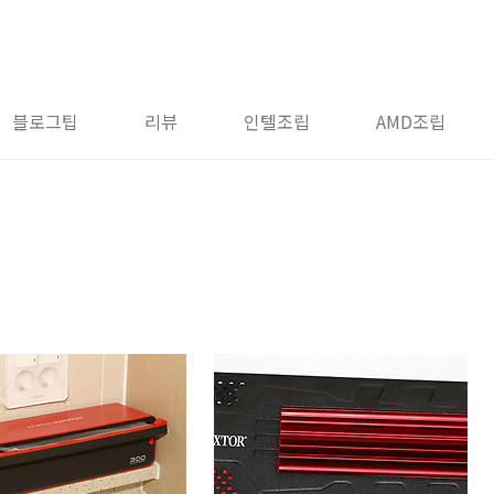
블로그팁
리뷰
인텔조립
AMD조립