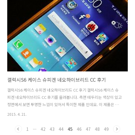
부분에 창전환 버튼이나 홈버튼 뒤로가기 버튼의 모양이 변경되었습니
다. 버전이 올라가면서 오히려 버튼이 플랫해진 느낌으로 가고 있는데요.
좀 더 단순해지고 사용이 편리한 부분을 버튼으로 어필하는 것 같습니다.
LG G패드 10.1 롤리팝 업그레이드는 업데이트 센터에서 쉽게..
갤럭시S6 케이스 슈피겐 네오하이브리드 CC 후기
갤럭시S6 케이스 슈피겐 네오하이브리드 CC 후기 갤럭시S6 케이스 슈
피겐 네오하이브리드 CC 후기를 올려봅니다. 측면 테두리는 색상이 있고
정면에서 보면 투명한 느낌이 있어서 특이한 제품 인데요. 이 제품은 뒷
부분도 모두 투명하게 처리해서 후면이 모두 보이게 한게 특징입니다. 갤
2015. 4. 21.
럭시S6의 색상을 그대로 보이게 갤럭시S6 케이스를 만든것이 슈피겐 네
오하이브리드 CC의 특징이죠. 갤럭시S6 엣지 케이스는 측면이 좀 더 얇
1
···
42
43
44
45
46
47
48
49
은게 특징인데요. 이 제품의 경우에는 측면을 완전히 덮는 타입 입니다.