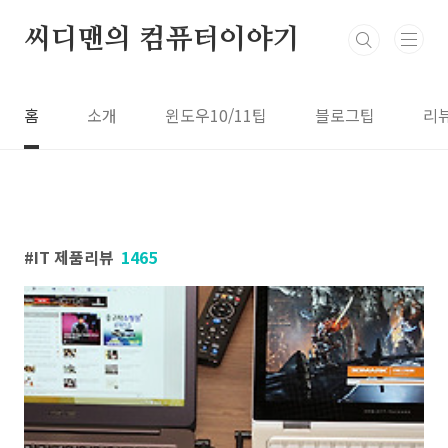
본문 바로가기
씨디맨의 컴퓨터이야기
홈
소개
윈도우10/11팁
블로그팁
리
IT 제품리뷰
1465