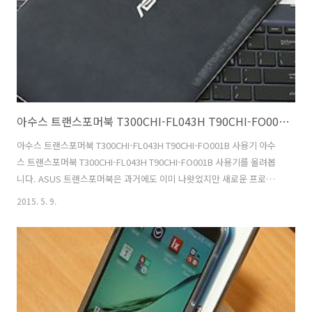
에서 파일을 복사한 뒤 아이폰이나 아이패드에 연결해서 바로 ..
아수스 트랜스포머북 T300CHI-FL043H T90CHI-FO001B 사용기
아수스 트랜스포머북 T300CHI-FL043H T90CHI-FO001B 사용기 아수
스 트랜스포머북 T300CHI-FL043H T90CHI-FO001B 사용기를 올려봅
니다. ASUS 트랜스포머북은 과거에도 이미 나왓었지만 새로운 프로세
서를 넣고 좀 더 디자인이 좋아지고 기능이 좋아져서 다시 나왔습니다.
2015. 5. 9.
T300CHI-FL043H은 코어M을 사용해서 나와서 아수스 트랜스포머북의
격을 한등급 더 올려준 느낌이 듭니다. T90CHI-FO001B는 Z3775 아톰
프로세서를 사용해서 휴대가 편하면서도 태블릿PC처럼 사용할 수 있는
모델로 나왔습니다. 인텔의 경우 프로세서의 성능을 늘리는 것보다 그래
픽성능을 올리고 전력에 최적화를 시키는 부분에 촛점을 맞췄었는데요.
물론 6세대 프로세서가 나오기전은 그러하죠. 아수..