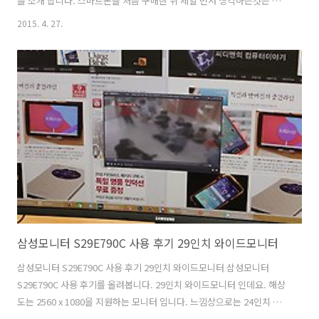
를 소개 합니다. 스마트폰을 처음 구매한 뒤 제일 먼저 생각하는것은 케
이스와 보호필름이 아닐까 합니다. 갤6은 앞면 뒷면 모두 보호가 필요한
2015. 4. 27.
데요. 슈피겐 슈타인하일 울트라크리스탈을 갤럭시S6 보호필름 추천 제
품으로 소개하는 이유는 전면 필름을 2개나 제공하며, 후면도 필름을 붙
여서 보호할 수 있습니다. 부착방법이 비교적 간단하고 투명도가 상당히
높고 강도도 높은편입니다. 제 경우에는 지문을 잘 막는것보다는 화면이
투명하게 잘 보이는 필름을 더 선호하는데요. 이 제품이 그러합니다. 갤
럭시S6은 여러가지 컬러로 나오는데요. 그래서 케이스의 경우에도 후면
이 투명한 형태가 강세 입..
삼성모니터 S29E790C 사용 후기 29인치 와이드모니터
삼성모니터 S29E790C 사용 후기 29인치 와이드모니터 삼성모니터
S29E790C 사용 후기를 올려봅니다. 29인치 와이드모니터 인데요. 해상
도는 2560 x 1080을 지원하는 모니터 입니다. 느낌상으로는 24인치 모
니터를 좌우로 쭉 늘려놓은 그런 느낌 입니다. 21:9 비율의 동영상을 재