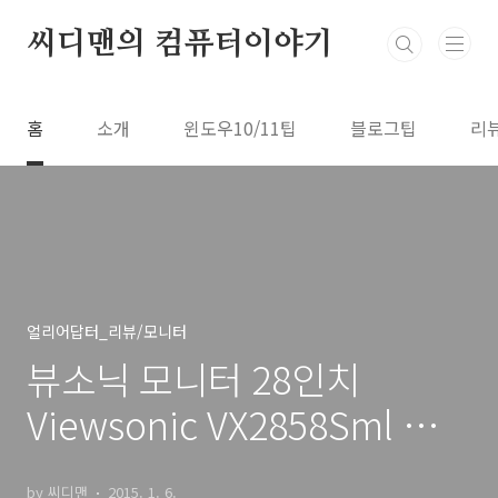
본문 바로가기
씨디맨의 컴퓨터이야기
홈
소개
윈도우10/11팁
블로그팁
리
얼리어답터_리뷰/모니터
뷰소닉 모니터 28인치
Viewsonic VX2858Sml 사용
후기
by 씨디맨
2015. 1. 6.