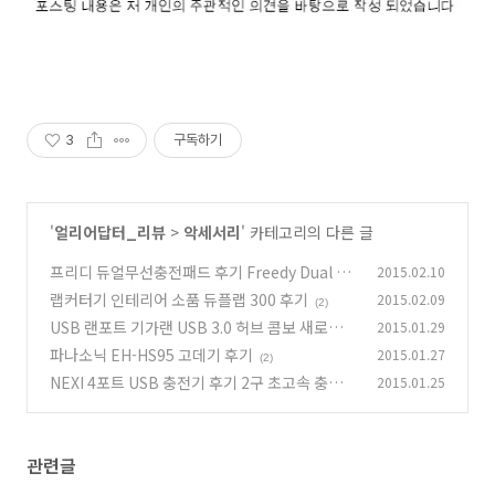
3
구독하기
'
얼리어답터_리뷰
>
악세서리
' 카테고리의 다른 글
프리디 듀얼무선충전패드 후기 Freedy Dual Wi
2015.02.10
reless Charger
랩커터기 인테리어 소품 듀플랩 300 후기
2015.02.09
(1)
(2)
USB 랜포트 기가랜 USB 3.0 허브 콤보 새로텍 U
2015.01.29
HL-331G 후기
파나소닉 EH-HS95 고데기 후기
2015.01.27
(17)
(2)
NEXI 4포트 USB 충전기 후기 2구 초고속 충전
2015.01.25
(1)
관련글