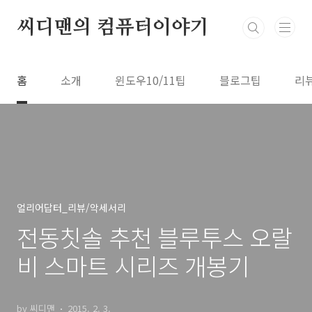
본문 바로가기
씨디맨의 컴퓨터이야기
홈
소개
윈도우10/11팁
블로그팁
리
얼리어답터_리뷰/악세서리
전동칫솔 추천 블루투스 오랄
비 스마트 시리즈 개봉기
by 씨디맨
2015. 2. 3.