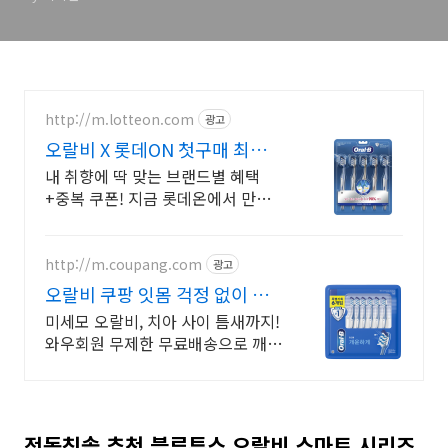
http://m.lotteon.com
광고
오랄비 X 롯데ON 첫구매 최대 5
천원 혜택!
내 취향에 딱 맞는 브랜드별 혜택
+중복 쿠폰! 지금 롯데온에서 만나
보세요!
http://m.coupang.com
광고
오랄비 쿠팡 잇몸 걱정 없이 양
치하세요
미세모 오랄비, 치아 사이 틈새까지!
와우회원 무제한 무료배송으로 깨끗
하게. 잇몸에 자극 없는 칫솔, 와우회
원 30일 무료반품으로 사용하세요.
전동칫솔 추천 블루투스 오랄비 스마트 시리즈