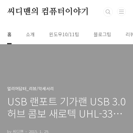
본문 바로가기
씨디맨의 컴퓨터이야기
홈
소개
윈도우10/11팁
블로그팁
리
얼리어답터_리뷰/악세서리
USB 랜포트 기가랜 USB 3.0
허브 콤보 새로텍 UHL-331G
후기
by 씨디맨
2015. 1. 29.