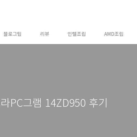
블로그팁
리뷰
인텔조립
AMD조립
라PC그램 14ZD950 후기