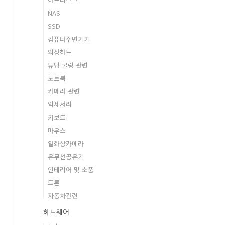
NAS
SSD
컴퓨터주변기기
외장하드
튜닝 쿨링 관련
노트북
카메라 관련
악세서리
키보드
마우스
열화상카메라
유무선공유기
인테리어 및 소품
드론
자동차관련
하드웨어