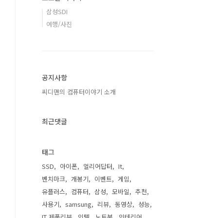
삼성SDI
여행/사진
공지사항
씨디맨의 컴퓨터이야기 소개
최근댓글
태그
SSD
아이폰
얼리어답터
It
벤치마크
개봉기
이벤트
게임
유플러스
컴퓨터
삼성
모바일
추천
사용기
samsung
리뷰
동영상
성능
IT 제품리뷰
인텔
노트북
인테리어