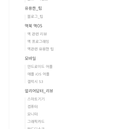
유용한_팁
블로그_팁
맥북 맥OS
맥 관련 리뷰
맥 프로그래밍
맥관련 유용한 팁
모바일
안드로이드 어플
애플 iOS 어플
갤럭시 S3
얼리어답터_리뷰
스마트기기
컴퓨터
모니터
그래픽카드
하드디스크