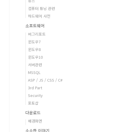
뉴스
컴퓨터 튜닝 관련
하드웨어 사전
소프트웨어
버그리포트
윈도우7
윈도우8
윈도우10
서버관련
MSSQL
ASP / JS / CSS / C#
3rd Part
Security
포토샵
다운로드
배경화면
소소한 이야기