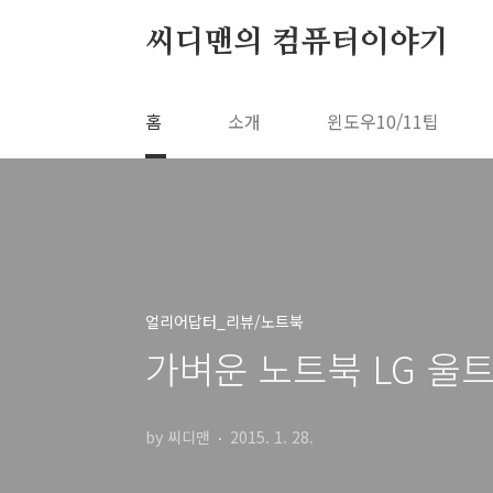
본문 바로가기
씨디맨의 컴퓨터이야기
홈
소개
윈도우10/11팁
얼리어답터_리뷰/노트북
가벼운 노트북 LG 울트
by 씨디맨
2015. 1. 28.