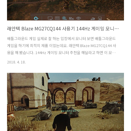
래안텍 Blaze MG27CQ144 사용기 144Hz 게이밍 모니터 추천
배틀그라운드 게임 실제로 잘 하는 입장에서 모니터 보면 배틀그라운드
게임을 하기에 최적의 제품 이었는데요. 래안텍 Blaze MG27CQ144 사
용을 해 봤습니다. 144Hz 게이밍 모니터 추천을 해달라고 하면 이 모니
터를 소개해도 될 정도로 괜찮은 스펙을 가지고 있는데요. 래안텍 Blaze
2018. 4. 18.
MG27CQ144는 27인치형 화면에 QHD 해상도를 가지고 있습니다.
AMD 프리싱크를 지원하며 1ms GtoG OD 의 성능을 갖추고 있죠. 플리
커프리가 되고 안태글래어 패널을 사용하며 블루케어까지 가능해서 일
반적인 그래픽작업이나 문서 작업에서도 편안한 모니터 사용감을 보여
줍니다. 배틀그라운드 인기에 힘입어 게이밍 관련 컴퓨터 기기들에 관심
이 많아지고 있는데요. 래안텍 Blaze MG27CQ144 사용기 144H..