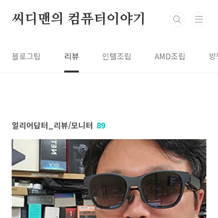
본문 바로가기
씨디맨의 컴퓨터이야기
블로그팁
리뷰
인텔조립
AMD조립
방
얼리어답터_리뷰/모니터
89