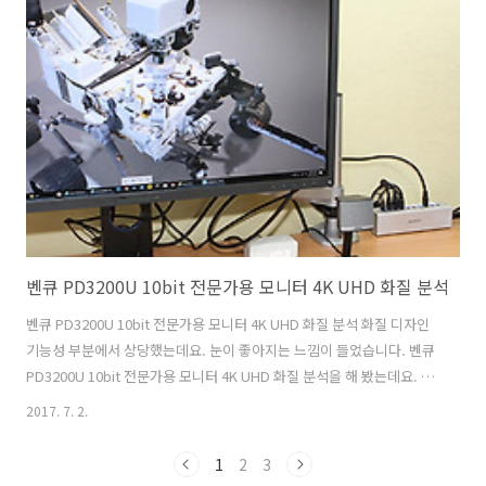
느낌이 드네요. 연결방식도 USB-C와 USB-A 둘다 가능하도록 변경이 되
었습니다. 앞으로 점점 노트북에 USB-C 단자가 많아지고 있는데 더 편
리하게 연결이 가능한 모니터가 될 듯 합니다. 근데 이번에 디자인이 이
뻐지면서 한가지 개인적으로는 좀 아쉬운점도 생겼네..
벤큐 PD3200U 10bit 전문가용 모니터 4K UHD 화질 분석
벤큐 PD3200U 10bit 전문가용 모니터 4K UHD 화질 분석 화질 디자인
기능성 부분에서 상당했는데요. 눈이 좋아지는 느낌이 들었습니다. 벤큐
PD3200U 10bit 전문가용 모니터 4K UHD 화질 분석을 해 봤는데요. 프
린터 작업이나 전문 그래픽작업을 하는 분들에게 어울리는 제품이죠. 벤
2017. 7. 2.
큐 PD3200U 10bit 전문가용 모니터는 최상의 결과물을 만들어 내기 위
해서 사용됩니다. 정확한 컬러 그리고 가격적인 부분에서도 큰 장점이 있
1
2
3
는 모니터 입니다. sRGB , Rec. 709 ,CAD/CAM 모드 여러가지 컬러모