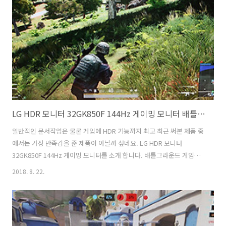
작은 모니터 2개를 연결하는 방법은 현명한 방법 입니다. 그리고 듀얼모
니터는 작업의 효율을 높여줍니다. 창을 나누는 부분에서 좀 더 편리한
부분이 있어서죠. 2개의 모니터를 단순 확장할 수 도 있고 하나의 모니터
로 묶는 ..
LG HDR 모니터 32GK850F 144Hz 게이밍 모니터 배틀그라운드 후기
일반적인 문서작업은 물론 게임에 HDR 기능까지 최고 최근 써본 제품 중
에서는 가장 만족감을 준 제품이 아닐까 싶네요. LG HDR 모니터
32GK850F 144Hz 게이밍 모니터를 소개 합니다. 배틀그라운드 게임도
해보고 영상도 재생해보면서 성능을 느껴봤는데요. LG HDR 모니터
2018. 8. 22.
32GK850F는 HDR10을 이용할 수 있어서 컨텐츠가 이것을 지원한다면
아주 쨍하고 선명한 화면을 볼 수 있습니다. 144Hz에 1ms의 빠른 응답
속도를 지원하는 기본적인 스펙 때문에 게임을 할 때도 아주 부드러운 전
환의 게임을 즐길 수 있습니다. FreeSync2를 지원하면서 지원하는 그래