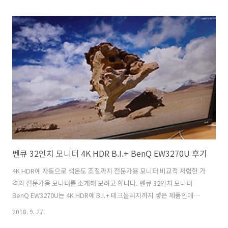
VZ279를 사용하면서 장점 단점은 무엇인지 알아보려고 합니다. 이 제품
은 호환성에 중점을 조금 맞춘 모델 입니다. D-Sub 단자가 들어갔으니까
요. 요즘 모니터에서는 일부 모니터는 HDMI 단자로 옮겨가고 D-Sub 단
자를 없애는 추세이긴 합니다 하지만 필요한 경우도 있죠. 그럴때 활용이
가능 합니다. 화면 품질이나 디자인 등은 깔끔했는데요. 기존에 24인치
모니터를 쓰던 분들은 더 체감이 많이 올 것 같네요. 사무용..
벤큐 32인치 모니터 4K HDR B.I.+ BenQ EW3270U 후기
4K HDR에 자동으로 색온도 조절까지 전문가용 모니터 비교적 저렴한 가
격의 전문가용 모니터를 소개해 보려고 합니다. 벤큐 32인치 모니터
BenQ EW3270U는 4K HDR에 B.I.+ 테크놀러지까지 넣은 제품인데요.
MVA패널을 사용하고 95%DCI-P3, 100% Rec. 709를 지원하는데요.
2018. 9. 27.
벤큐 32인치 모니터 BenQ EW3270U를 처음 사용해볼 때 상당히 풍부