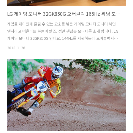
LG 게이밍 모니터 32GK850G 오버클럭 165Hz 위닝 포스 라이팅
게임을 재미있게 즐길 수 있는 요소를 넣은 게이밍 모니터 모니터 하면
엘지라고 떠올리는 분들이 많죠. 정말 괜찮은 모니터를 소개 합니다. LG
게이밍 모니터 32GK850G 인데요. 144Hz를 지원하는데 오버클럭시
165Hz까지 사용가능한 모니터 입니다. LG 게이밍 모니터 32GK850G는
2018. 1. 26.
G-Sync를 지원하여 화면의 잘림현상이나 끊기는 부분을 사용자가 느끼
지 못하게 해줍니다. 특이한 기능으로 위닝 포스 라이팅도 넣어서 후면에
반사되는 조명효과를 이용해서 비교적 조금 어두운 곳에서는 좀 더 멋진
조명을 보면서 게임을 좀 더 즐겁게 즐길 수 있습니다. 기본적인 모니터
성능 자체도 훌륭했는데요. 32인치 화면에 QHD 해상도가 들어가서 꼭
게임을 하지 않더라도 좋은 모습을 보여줍니다. LG 게이밍 모니..