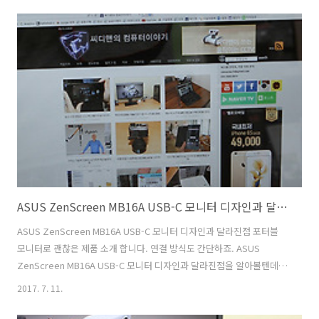
넣어서 화면 몰입도를 좀 더 높였습니다. AMD FreeSync 기능도 지원을
하여 화면잘림이나 흔들림을 보정해주는 기능도 가능합니다. 물론 AMD
그래픽카드를 함께 사용해야 합니다. 게임을 할 때 가장 최고의 성능을
보여주는 모니터 였는데요. 27인치 화면에 FullHD 해상도를 지닌 모니터
로 눈에 보이는 스펙만 보면 약..
ASUS ZenScreen MB16A USB-C 모니터 디자인과 달라진점
ASUS ZenScreen MB16A USB-C 모니터 디자인과 달라진점 포터블
모니터로 괜찮은 제품 소개 합니다. 연결 방식도 간단하죠. ASUS
ZenScreen MB16A USB-C 모니터 디자인과 달라진점을 알아볼텐데
요. 이전 모델도 저는 사용 중 인데요. 일단 디자인이 좀 달라졌습니다.
2017. 7. 11.
ASUS ZenScreen MB16A는 베젤이 좀 더 슬림해졌고 화면 사이즈에
비해서 전체적인 사이즈가 더 작아졌습니다. 화면의 밝기도 좀 더 밝아진