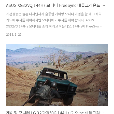
ASUS XG32VQ 144Hz 모니터 FreeSync 배틀그라운드 모니터
기본성능은 물론 디자인까지 훌륭한 게이밍 모니터 게임을 할 때 그래픽
카드에 투자를 해야하지만 모니터에도 투자를 해야 합니다. ASUS
XG32VQ 144Hz 모니터를 소개 하려고 하는데요. 144Hz에 FreeSyn를
지원하는 모니터 입니다. 배틀그라운드 모니터로 적당한 모델 인데요.
2018. 1. 25.
ASUS XG32VQ는 아직 많은 정보가 없는 모니터이기도 한데요. 이 모니
터는 1800R 곡면 디스플레이를 사용 했습니다. AURA RGB를 지원해서
모니터 후면에 멋진 빛이 들어오기도 합니다. 144Hz 모니터들이 여러가
지가 이미 나오고 있는 상황인데요. 그중에서도 유독 가격이나 디자인 부
분이 눈에 띄는 이 제품에 대해서 살펴보도록 하겠습니다. 가격 만큼이나
고급형 모니터라는 느낌이 물씬 나는 제품 이었는데요. 화질이나..
게이밍 모니터 LG 32GK850G 144Hz G-Sync 배틀그라운드 모니터