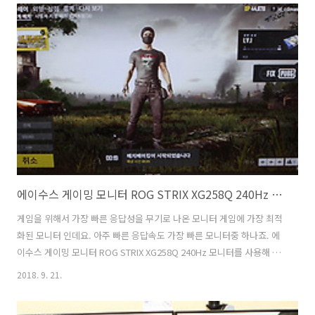
한 컬러감에 놀랐는데요. 4ms의 빠른 응답성능에 HDMI 2.0포트와 DP
포트 그리고 USB-C 포트까지 제공해서 다양한 제품과 연결해서 사용할
수 있는 모니터 였습니다. RTX2080에 USB-C 포트가 있어서 연결을 해
봤는데 잘 되더군요. MVA패널을 사용해서 시야각이 넓으면서도 풍부한
명암대비를 경험할 수 있는 모니터 였는..
에이수스 게이밍 모니터 ROG STRIX XG258Q 240Hz 모니터
게임을 위해서 가장 빠른 응답성을 무기로 나온 모니터 게임에 가장 최적
화된 모니터 인데요. 아주 빠른 응답속도 가장 빠른 모니터중 하나죠. 에
이수스 게이밍 모니터 ROG STRIX XG258Q 240Hz 모니터를 사용해 봤
는데요. FHD 해상도에 1ms의 빠른 응답성 240Hz까지 동작하는데요.
2018. 9. 21.
에이수스 게이밍 모니터 ROG STRIX XG258Q는 가장 빠른 게이밍을 위
해서 나온 모니터 입니다. 그래픽카드의 성능이 점점 높아지면서 200Hz