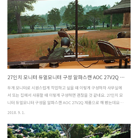
이상대의 속도에 대해서 갈망이 생겼고 그부분을 해결한 모니터 인데요.
물론 앞으로는 더 빠른 모니터가 나오게 될테지만 당분간은 아직은 이런
모니터가 가장 빠른 모니터라고 불러야겠죠. 240Hz를 이용할 수 있는 게
임을 할 때 가장 큰 효과를 얻을 수 있는데요. 배그..
27인치 모니터 듀얼모니터 구성 알파스캔 AOC 27V2Q 후기
두개 모니터로 시원스럽게 작업하고 싶을 때 이렇게 구성하자 사무실에
서 또는 집에서 사용할 때 이렇게 구성하면 괜찮을 것 같네요. 27인치 모
니터 듀얼모니터 구성을 알파스캔 AOC 27V2Q 제품으로 해 봤는데요.
베젤이 5mm로 무척 얇은 모니터여서 일체감이 좋았는데요. 27인치 모
2018. 9. 1.
니터 듀얼모니터 구성을 하려면 베젤이 얇으면 얇을 수록 좋습니다. 화면
의 일체감이 좋기 때문이죠. 아주 큰 모니터를 선택하는 방법도 있겠지만
현실적으로 40인치대 모니터 고해상도로 가는 방법외에 방법이 없어서