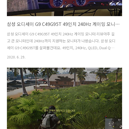
삼성 오디세이 G9 C49G95T 49인치 240Hz 게이밍 모니터 리뷰
삼성 오디세이 G9 C49G95T 49인치 240Hz 게이밍 모니터 리뷰아주 길
고 큰 모니터인데 240Hz까지 지원하는 모니터가 나왔습니다. 삼성 오디
세이 G9 C49G95T를 살펴볼건데요. 49인치, 240Hz, QLED, Dual QHD
해상도를 가진 게이밍 모니터 입니다. 좌우로 아주 넓은 모니터는 예전에
2020. 6. 29.
도 나왔지만 이번 모델은 1ms 240Hz까지 가능하며 1000R을 구현했다
는 것에 의미가 있습니다. 좌우로 넓은 모니터는 듀얼 또는 트리플 모니
터를 구현했을 때 느껴지는 이질감을 없애고 아주 시원한 시야를 제공을
합니다. 직접 모니터를 써 봤을 때 느껴지는 부분은 정말 눈이 시원하다
였는데요. 모니터를 바라 볼 때 시야에 모니터가 가득 들어옵니다. 삼성
오디세이 G9 C49G95T 구성품박스에서 ..