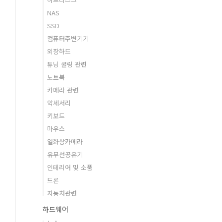
NAS
SSD
컴퓨터주변기기
외장하드
튜닝 쿨링 관련
노트북
카메라 관련
악세서리
키보드
마우스
열화상카메라
유무선공유기
인테리어 및 소품
드론
자동차관련
하드웨어