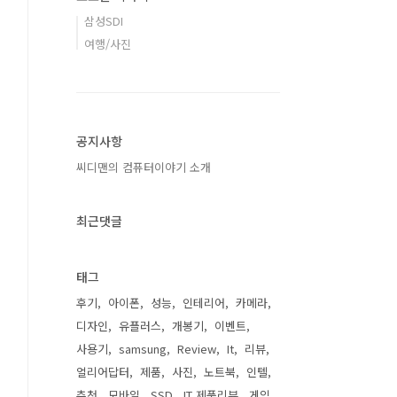
삼성SDI
여행/사진
공지사항
씨디맨의 컴퓨터이야기 소개
최근댓글
태그
후기
아이폰
성능
인테리어
카메라
디자인
유플러스
개봉기
이벤트
사용기
samsung
Review
It
리뷰
얼리어답터
제품
사진
노트북
인텔
추천
모바일
SSD
IT 제품리뷰
게임