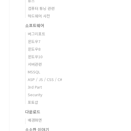
뉴스
컴퓨터 튜닝 관련
하드웨어 사전
소프트웨어
버그리포트
윈도우7
윈도우8
윈도우10
서버관련
MSSQL
ASP / JS / CSS / C#
3rd Part
Security
포토샵
다운로드
배경화면
소소한 이야기