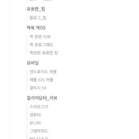
유용한_팁
블로그_팁
맥북 맥OS
맥 관련 리뷰
맥 프로그래밍
맥관련 유용한 팁
모바일
안드로이드 어플
애플 iOS 어플
갤럭시 S3
얼리어답터_리뷰
스마트기기
컴퓨터
모니터
그래픽카드
하드디스크