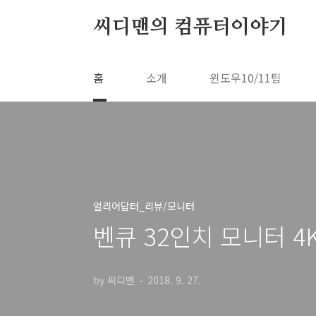
본문 바로가기
씨디맨의 컴퓨터이야기
홈
소개
윈도우10/11팁
얼리어답터_리뷰/모니터
벤큐 32인치 모니터 4K 
by 씨디맨
2018. 9. 27.