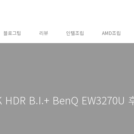
블로그팁
리뷰
인텔조립
AMD조립
HDR B.I.+ BenQ EW3270U