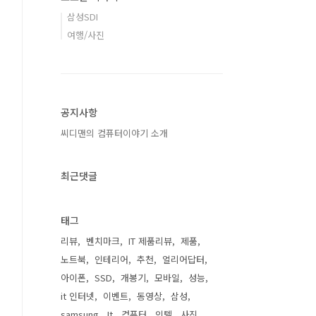
삼성SDI
여행/사진
공지사항
씨디맨의 컴퓨터이야기 소개
최근댓글
태그
리뷰
벤치마크
IT 제품리뷰
제품
노트북
인테리어
추천
얼리어답터
아이폰
SSD
개봉기
모바일
성능
it 인터넷
이벤트
동영상
삼성
samsung
It
컴퓨터
인텔
사진