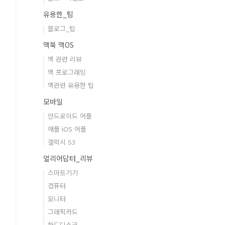
유용한_팁
블로그_팁
맥북 맥OS
맥 관련 리뷰
맥 프로그래밍
맥관련 유용한 팁
모바일
안드로이드 어플
애플 iOS 어플
갤럭시 S3
얼리어답터_리뷰
스마트기기
컴퓨터
모니터
그래픽카드
하드디스크