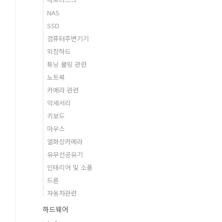
NAS
SSD
컴퓨터주변기기
외장하드
튜닝 쿨링 관련
노트북
카메라 관련
악세서리
키보드
마우스
열화상카메라
유무선공유기
인테리어 및 소품
드론
자동차관련
하드웨어