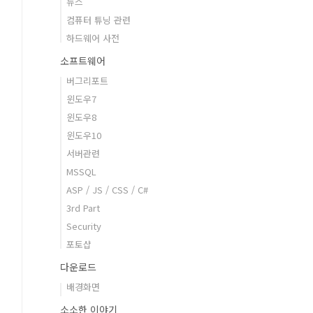
뉴스
컴퓨터 튜닝 관련
하드웨어 사전
소프트웨어
버그리포트
윈도우7
윈도우8
윈도우10
서버관련
MSSQL
ASP / JS / CSS / C#
3rd Part
Security
포토샵
다운로드
배경화면
소소한 이야기