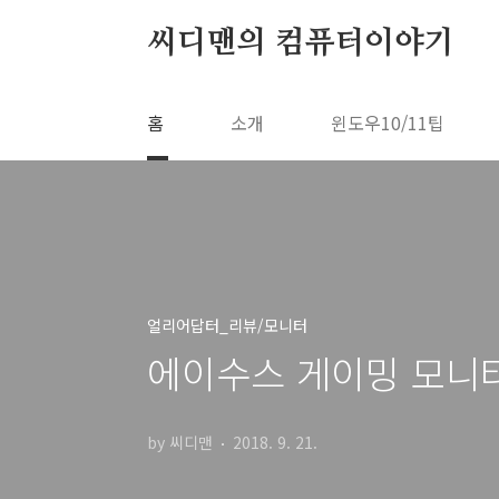
본문 바로가기
씨디맨의 컴퓨터이야기
홈
소개
윈도우10/11팁
얼리어답터_리뷰/모니터
에이수스 게이밍 모니터 R
by 씨디맨
2018. 9. 21.