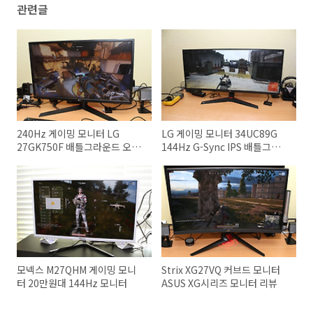
관련글
240Hz 게이밍 모니터 LG
LG 게이밍 모니터 34UC89G
27GK750F 배틀그라운드 오버
144Hz G-Sync IPS 배틀그라운
워치
드 게임
모넥스 M27QHM 게이밍 모니
Strix XG27VQ 커브드 모니터
터 20만원대 144Hz 모니터
ASUS XG시리즈 모니터 리뷰