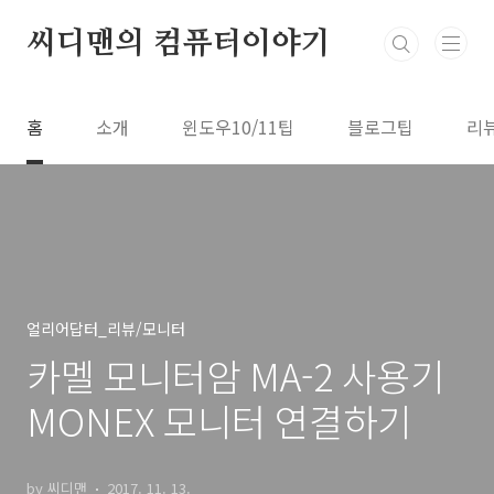
본문 바로가기
씨디맨의 컴퓨터이야기
홈
소개
윈도우10/11팁
블로그팁
리
얼리어답터_리뷰/모니터
카멜 모니터암 MA-2 사용기
MONEX 모니터 연결하기
by 씨디맨
2017. 11. 13.