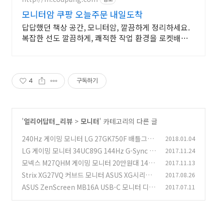
모니터암 쿠팡 오늘주문 내일도착
답답했던 책상 공간, 모니터암, 깔끔하게 정리하세요.
복잡한 선도 깔끔하게, 쾌적한 작업 환경을 로켓배송으
로 만들어보세요.
4
구독하기
'
얼리어답터_리뷰
>
모니터
' 카테고리의 다른 글
240Hz 게이밍 모니터 LG 27GK750F 배틀그라
2018.01.04
운드 오버워치
LG 게이밍 모니터 34UC89G 144Hz G-Sync IP
2017.11.24
(3)
S 배틀그라운드 게임
모넥스 M27QHM 게이밍 모니터 20만원대 144
2017.11.13
(10)
Hz 모니터
Strix XG27VQ 커브드 모니터 ASUS XG시리즈
2017.08.26
(12)
모니터 리뷰
ASUS ZenScreen MB16A USB-C 모니터 디자
2017.07.11
(4)
인과 달라진점
(7)