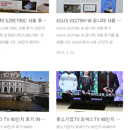
고 백라이트 없이 스스로 빛
지면서도 사무용으로 사용하기 적당한 모
ED TV 특성상 응답속도가 아
니터로 괜찮지 않은가 라고 생각을 해봤
삼성모니터 S29E790C 사용 후기 29인치 와이드모니터
ASUS VX279H-W 모니터 사용 후기
. 아주 빠르게 지나가는 영상
습니다. 아직까지는 사무용 모니터로는
대비가 극대화되는 영상에서 특
24인치대도 많이 사용을 하니까요. 시야
29E790C 사용 후기 29인치
ASUS VX279H-W 모니터 사용 후기
인 차이를 많이 느낄 수 있었
각은 사무용으로 쓰기에는 괜찮은 정도
 삼성모니터 S29E790C 사
ASUS VX279H-W 모니터 사용 후기를 올
 올레드(OL..
였습니다. 다만 아래에서 위로 보는 시야
올려봅니다. 29인치 와이드모
려봅니다. ASUS에서 나온 27인치 모니
각은 좋지는 않아서 매직앵글 설정을 해
 해상도는 2560 x 1080을 지
터를 사용해보는것은 이번이 처음이긴 한
.
2015. 3. 22.
줘야만 ..
터 입니다. 느낌상으로는 24
데요. 27인치 모니터에서는 WQHD 해상
를 좌우로 쭉 늘려놓은 그런
도나 또는 FHD 해상도가 적당합니다. 조
. 21:9 비율의 동영상을 재생
금 멀리서 본다면 FHD 해상도가 좀 더 적
하게 볼 수 있는 사이즈이죠. 삼
당한데요. ASUS VX279H-W 모니터는
29E790C 사용을 해보면서 이
27인치 Full HD 해상도를 가진 모니터 입
당한 곳을 생각해 본다면 좌
니다. 후면에는 MHL/HDMI 단자가 2개가
게 놓고 작업을 해야하는 분
있어서 스마트폰이나 태블릿등을 연결해
립니다. 동영상은 21:9 비율
서 화면을 좀 더 크게 볼 수 있습니다. 내
을 재생시 좀 더 장점이 있으므
장 스피커를 가지고 있어서 TV용도로 사
인켈 UHD TV 40인치 후기 INKEL SU40SK 사용기
중소기업TV 모넥스TV 48인치 M48FHT 사용 후기
 최적화가 되어있다고 말하긴
용도 가능합니다. IPS 패널로 시야각도 괜
. 21:9 영화를 보는 용도 보
찮은 편이며, 실제로 ASUS VX279H-W
TV 40인치 후기 INKEL
중소기업TV 모넥스TV 48인치 M48FHT