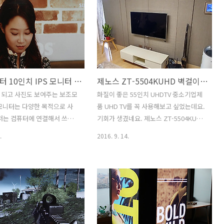
있습니다. 14인치 IPS모니터
상적이었습니다. 알파스캔 AG271QG G-
 겸 전자액자 등으로 사용이
Sync 165Hz 모니터는 게임을 하는 분들
죠. PF1410IPS는 IPS 패널
에게 적합합니다. G-Sync를 지원하는 모
시야각도 좋고 해상도도 딱 좋
니터 자체가 성능이 훌륭한데 이 모니터
습니다. 화질은 사실 저렴한
는 165Hz를 지원하는 모니터 입니다.이
그렇게 기대는 하진 않았는데
모니터를 정상적으로 사용하려면 Nvidia
서브모니터 10인치 IPS 모니터 카멜 PF1040IPS
제노스 ZT-5504KUHD 벽걸이 설치기 및 게임해보기
었습니다. 화질 상당히 좋네
그래픽카드를 이용해야 합니다. 물론 최
치 IPS모니터 서브모니터 카멜
신형의 고성능 모델을 쓰면 좋습니다. 알
 되고 사진도 보여주는 보조모
화질이 좋은 55인치 UHDTV 중소기업제
IPS 화질 성능 보조모니터로 사용
파스캔 AG271QG G-Sync 165Hz 오버
모니터는 다양한 목적으로 사
품 UHD TV를 꼭 사용해보고 싶었는데요.
4인치 사이즈로 화면도 상당히
워치 배틀필드4 제품 박스를 보면 간단하
저는 컴퓨터에 연결해서 쓰는
기회가 생겼네요. 제노스 ZT-5504KUHD
고 좋았..
지만 상당..
니터 10인치 IPS 모니터 카
벽걸이 설치기 및 게임해보기를 해보려고
.
2016. 9. 14.
0IPS는 사진액자 또는 동영상
합니다. 그전에 사용하던 모니터는 46인
는 컴퓨터 보조 모니터로 사
치였는데요. 스마트TV이긴 하지만 FHD
는 제품 입니다. 실제로 사용해
이기 때문에 뭔가 많이 아쉬웠습니다. 이
가 무척 좋았는데요. 광고판
번에 55인치 UHD로 바뀌면서 좀 더 고화
용 가능 합니다. 서브모니터
질 컨텐츠도 즐길 수 있게 되었는데요. 제
S 모니터 카멜 PF1040IPS는 가
노스 ZT-5504KUHD는 앞에 S가 붙은것
 저렴한 편 입니다. 차량에 장
과 안붙은 모델이 있는데요. 이건 안붙은