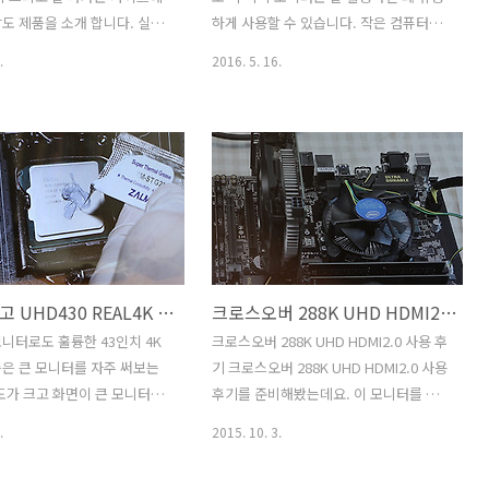
. 에이조 모니터 EIZO
라가면서 추후에는 입체 영상이 될테니까
도 제품을 소개 합니다. 실제
하게 사용할 수 있습니다. 작은 컴퓨터를
73..
요. LG 디지털 사이니지 공공장소의 디스
 디자인에 놀랐는데요. 27인치
만드는 용도로 활용될 수 도 있구요. 온랩
.
2016. 5. 16.
플레이의 변화 디..
SubGear AD-2701Q IPS
1101P ENG 카메라 온랩 리뷰용 모니터
. 메탈 프레임을 사용하고 받침
는 조금 특별한 용도로 나온 모니터 입니
 부분까지 모두 금속을 사용
다. 물론 일반적인 용도로도 사용은 가능
세련된 디자인의 제품 입니다.
합니다. ENG 카메라는 촬영부와 녹화부
 HDMI, DVI 를 모두 사용할 수
가 같이 있는 류를 말하는데 보통 사용하
로 어떤 장치와도 연결이 가
는 우리가 알고 있는 캠코더 이기도 합니
27인치 QHD 모니터 중에서 상
다. 온랩 1101P 는 24Hz 25Hz 30 Hz를
었던 제품 중 하나인데요. 실
지원해서 전문적인 촬영에 도움을 줍니
해본 느낌은 어떤지 살펴보도록
다. 리뷰용 온랩 모니터를 두면 확실히 촬
와사비망고 UHD430 REAL4K HDMI 2.0 사용기
크로스오버 288K UHD HDMI2.0 사용 후기
자마다 원하는 사이즈가 다른
영할 때 좀 더 큰 모니터로 쉬운 확인이 가
히 과거에는 24인치가 많이 사
능해서 좋죠. 물론 미니PC등과 연결하여
니터로도 훌륭한 43인치 4K
크로스오버 288K UHD HDMI2.0 사용 후
요즘은 27인치를 많이 고르는
사용하는 용도로 또는 듀얼모니터 용도로
은 큰 모니터를 자주 써보는
기 크로스오버 288K UHD HDMI2.0 사용
. 게다가 윈도우10이 나오면
도 사용할 수 있습니다. 스펙으로는 11.6
도가 크고 화면이 큰 모니터가
후기를 준비해봤는데요. 이 모니터를 사
인치 화면에..
껴지네요. 와사비망고
용해보면서 HDMI 2.0에 대해서 다시 생
.
2015. 10. 3.
EAL4K HDMI 2.0 사용기를 작
각해보게 되었는데요. 스카이레이크 시스
2인치 WQHD 모니터를 썼을
템을 만들면서 기본으로 HDMI 2.0을 지