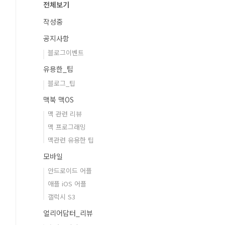
전체보기
작성중
공지사항
블로그이벤트
유용한_팁
블로그_팁
맥북 맥OS
맥 관련 리뷰
맥 프로그래밍
맥관련 유용한 팁
모바일
안드로이드 어플
애플 iOS 어플
갤럭시 S3
얼리어답터_리뷰