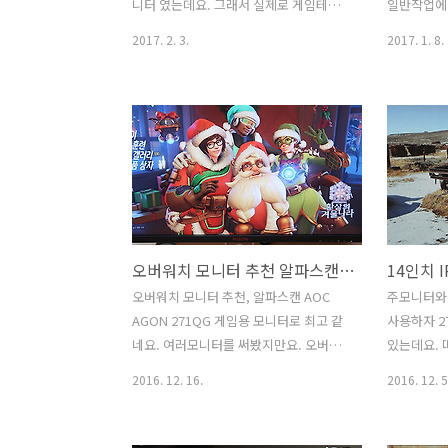
ASUS PG258Q ,240Hz ,G-Sync..
MB169C+ 
니터 였는데요. 그래서 실제로 게임테스
일반작업에
트를 해봤습니다. AMH A329CUV 144Hz
이번에는 게
2017. 2. 3.
2017. 1. 8.
무결점 32인치 FHD 게이밍 모니터는 시
니터 알파스캔
원스런 그런 모니터 였습니다. 사실 32인
모니터 게
치에 FHD 해상도면 많이 해상도가 낮은
G-Sync
모니터이죠. AMH A329CUV는 그런데
용해봤을 때
144Hz에 프리싱크까지되는 모니터 입니
였는데요. 
다. 오버워치 게임과 배틀필드1 GTA5 게
271QG는
임을 해 봤습니다. 게임마다 다르긴 하지
능을 냅니다.
만 144Hz를 온전하게 사용할 수 있는 게
그래픽카드
임을 해보면 체감 효과가 큽니다. 보통 모
최적의 성능
오버워치 모니터 추천 알파스캔 AOC AGON 271QG
니터 구매할 때 화면사이즈와 가격만 보
에 올려둔 
고 구매하는게 보통이긴 합니다. 그런데
WQHD 해
오버워치 모니터 추천, 알파스캔 AOC
주모니터와
수직주파수도 꽤 중요한 부분 입니다.
무 마음에 
AGON 271QG 게임용 모니터로 최고 같
사용하자 2
AMH A329CUV 144Hz 무결점 32인..
드1 모니터 
네요. 여러모니터를 써봤지만요. 오버워
있는데요.
Sync..
치 모니터 추천 할만한 것은 알파스캔
다. 14인
2016. 12. 16.
2016. 12. 5
AOC AGON 271QG 가 제일 좋았던 것
PF1410I
같네요. 144Hz 이상 지원하는 모니터에
대해서 알아
좋은 그래픽카드 조합이 최고라고 알고
기능도 있어