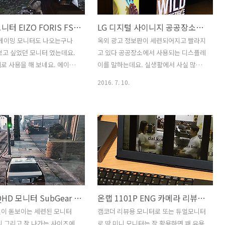
티미디어 감상용으로도 좋습니
모델입니다. 거실인데요. 이미 사용중인
 모니터로 추가로 장착하여 영
스마트TV를 떼어내고 55인치 UHD TV로
에이조 모니터 EIZO FORIS FS2735 리뷰
LG 디지털 사이니지 공공장소의 디스플레이의 변화
거나 또는 일정을 계속 확인
바꿀 것 입니다. 벽걸이 거치대는 55인치
용도로 좋습니다. 서브모니터
가 가능한 모델로 재활용을 했습니다. 제
 게이밍 모니터도 나오는구나
옥외 광고 정보판이 세련되어지고 빨라지
S 모니터 카멜 PF1040IPS 디지
노스 ZT-5504KUHD 벽걸이 설치기 및
보고 싶었던 모니터 였는데요.
고 있다 공공장소에서 사용되는 디스플레
레임 10인치 모델 인데요. 요즘
게임해보기 설치 기사분 두분이 오셨는데
로 사용을 해 보네요. 에이조
이를 말하는데요. 실생활에서 사실 많이
이 찍..
요...
O FORIS FS2735 리뷰를 올
볼 수가 있는데요.. LG 디지털 사이니지
2016. 7. 10.
 전시회 등에서는 캘리브레이션
공공장소의 디스플레이의 변화를 좀 알아
도로 모니터 시연 되는 것을 보
보려고 합니다. 지하철에서 또는 건물의
다. 이 모니터는 144Hz까지
옥상에서 아주 큰 디스플레이를 본적이
한 모니터 였습니다. 27인치
있을겁니다. 과거에는 움직이지 않는 정
에 사용하던 모니터보다는 작아
형화된 정보를 보여주는것이 전부였지만
긴 했는데요. 에이조 모니터
이제는 다릅니다. LG 디지털 사이니지는
RIS FS2735를 써보면서 게이밍
야외나 공공장소에서 사용되는 디스플레
대한 어느정도 확신도 생겼습니
이를 모두 일컫는 말인데요. 물론 먼 미래
 모니터에 이정도 성능이라면 정
에는 또 이것과 달라질 것입니다. 미래에
27인치 QHD 모니터 SubGear AD-2701Q IPS DP
온랩 1101P ENG 카메라 리뷰용 온랩 모니터
 이런 생각이 들더군요. 이 모
는 입체 영상으로 공간상에 투영되는 광
용해서 게임도 해보고 아래에서
고 영상이 익숙해지는 날이 오게 될겁니
인이 돋보이는 세련된 모니터
캠코더 리뷰용 모니터로 또는 듀얼모니터
활용을 해보면서 느낀점을 정리
다. 디스플레이의 해상도가 엄청나게 올
디 그리고 잘 나가는 사이즈에
로 딱 미니 모니터는 잘 활용하면 꽤 유용