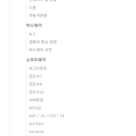
드론
자동차관련
하드웨어
뉴스
컴퓨터 튜닝 관련
하드웨어 사전
소프트웨어
버그리포트
윈도우7
윈도우8
윈도우10
서버관련
MSSQL
ASP / JS / CSS / C#
3rd Part
Security