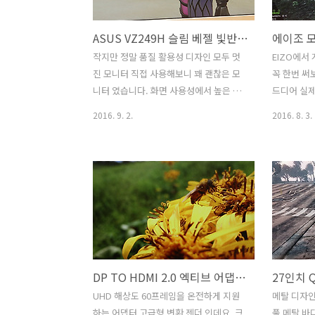
다. 모든 부분을 좋은 제품을 사용하는데
착하여 멀
요. 화면의 밝기 부분은 전체적으로 좀 밝
다. 컴퓨터
ASUS VZ249H 슬림 베젤 빛반사 없는 24인치 모니터
은 느낌이 듭니다. UHD 해상도로 적용이
상을 재생하
되어 컨텐츠만 좋다면 상당히 선명하죠.
하기 위한 
작지만 정말 품질 활용성 디자인 모두 멋
EIZO에서
제노스 ZT-5504KUHD 55인치 UHDTV
10인치 IP
진 모니터 직접 사용해보니 꽤 괜찮은 모
꼭 한번 써
화질 전력소모량 벤치마크 처음 설치시
털 포토 프
니터 였습니다. 화면 사용성에서 높은 점
드디어 실제
기사분은 두분이 ..
은 사진을 많
수를 주고 싶었는데요. ASUS VZ249H는
모니터 EIZ
2016. 9. 2.
2016. 8. 3.
슬림 베젤 빛반사 없는 24인치 모니터 입
려봅니다.
니다. 테두리가 실제로 엄청 얇더군요. 그
을 하는 용
런데 화면 영역이 실제로 넓습니다. 실제
긴 했었습니
사용하면서 가장 맘에 들었던 점을 적어
동작이 가능
보면. ASUS VZ249H는 FHD 해상도에
여서 그전
빛반사가 없습니다. 눈이 일단 편안하더
서 좀 아쉽
군요. 테두리를 상당히 줄여서 깔끔한 외
EIZO FO
관을 완성 했습니다. 게임을 하는 목적이
모니터에 
든 동영상을 감상하든 아니면 일반적인
다. 좀 큰
DP TO HDMI 2.0 엑티브 어댑터 에프앤비즈 4K 모니터
웹서핑을 하든 어떤 환경에서든 잘 어울
말 최고겠다
립니다. 좀 작은 모니터를 원하는 분들에
니터를 이
UHD 해상도 60프레임을 온전하게 지원
메탈 디자
게 딱 좋을듯 하구요. ASUS VZ249H 슬
여러가지 
하는 어댑터 고급형 변환 젠더 인데요. 크
풀 메탈 바