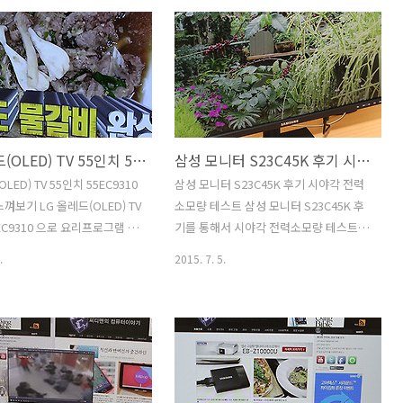
은 느낌을 많이 받았는데요. 정
원하는 부분 때문에 내장그래픽으로 사용
니터는 43인치가 좋구나 하는 느
할 수 있을 것을 내심 기대를 했는데 크로
니다. 너무 큰 모니터로 사용
스오버 288K UHD HDMI2.0를 온전하게
 않냐고 묻는 분도 있겠지만
사용하려면 기가바이트 GTX950처럼
정도 사용해본 결과로는 화면이
HDMI 2.0을 지원하는 그래픽카드를 써야
작업하기 상당히 편리하네요.
만 하더군요. 그리고 HDMI 2.0을 지원하
력소모량도 생각보다 낮습니다.
는 케이블을 이용하면 4K 60프레임 해상
LG 올레드(OLED) TV 55인치 55EC9310 비법 화질 느껴보기
삼성 모니터 S23C45K 후기 시야각 전력소모량 테스트
즈와 해상도 때문에 전력소모량
도를 사용할 수 있습니다. 그런데 기본적
것으로 생각했는데요 와사비망고
으로는 HDMI 케이블을 제공하지 않고
LED) TV 55인치 55EC9310
삼성 모니터 S23C45K 후기 시야각 전력
EAL4K HDMI 2.0 사용기를 작
DP 케이블을 제공을 했습니다. DP 케이
껴보기 LG 올레드(OLED) TV
소모량 테스트 삼성 모니터 S23C45K 후
실제로 써보고 테스트 해본결과
블을 이용하면 크로스오버 288K UHD..
EC9310 으로 요리프로그램 의
기를 통해서 시야각 전력소모량 테스트를
전력소..
기를 해 봤는데요. 그전에 사
보여드리도록 하겠습니다. 23인치의 화
.
2015. 7. 5.
는 46인치 였는데 55인치로 올
면에 TN패널의 제품이지만 기본 받침대
먼저 화면이 커지니 시원하고
를 통해서 틸트 피벗 스위블 엘리베이션
네요. 그런데 이게 전부다가
이 모두 되는 제품으로 특이한 장점이 있
LED TV 는 자연색에 가장 가
는 모니터 였습니다. 조금 급하게 삼성 모
여줍니다. LG 올레드(OLED)
니터 S23C45K 후기를 준비했지만 시야
 55EC9310은 스펙적으로는
각 테스트나 전력소모량 등 중요한 부분
HD 해상도의 TV 입니다. 높은
은 테스트를 했습니다. 좀 작은 화면을 가