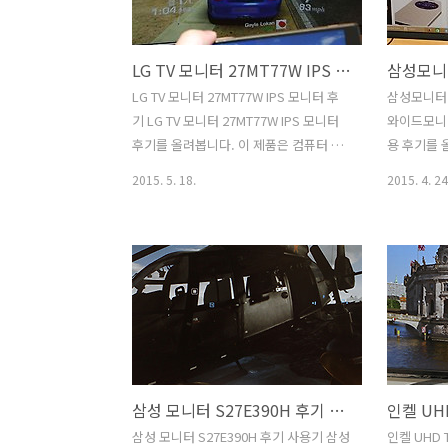
가장 크게 차이나는 부분이기도 합니다.
명암비 그리
그리고 높은 명암대비 그리고 기존 대비
을 내는 OL
LG TV 모니터 27MT77W IPS 모니터 후기
500배 이상 빠른 반응속도는 영화에서 어
주 빠릅니다
둡고 무거운 느낌의 부분을 표현할 때 크
이나 명암
LG TV 모니터 27MT77W IPS 모니터 후
삼성모니터 S
게 와 닿습니다. 과거의 TV로 볼 때에는
히나 화질적
기 LG TV 모니터 27MT77W IPS 모니터
와이드모니터
어두운 장면이 계속 이어지..
습니다. LG
후기를 올려봅니다. 이 제품은 컴퓨터 모
용 후기를 
니터로도 그리고 TV 용도로도 사용될만한
니터 인데요.
2015. 5. 18.
2015. 4. 24
모니터 입니다. 특징 중 하나인 스크린쉐
원하는 모니
어를 이용하면 스마트폰의 화면을 그대로
인치 모니터
전송해서 볼 수 있습니다. LG TV 모니터
느낌 입니다
27MT77W는 IPS 패널을 사용 하면서 느
할 때 편안
낀점을 적여보겠습니다. 27인치의 화면
성모니터 S
에 해상도는 Full HD 해상도 입니다. 사용
모니터가 적
하기 가장 적당한 사이즈라고 생각합니
우측으로 넓
다. 그런데 TV로 쓰기에는 좀 작을지도 모
들에게 어울
릅니다. 보통 32인치 이상을 사용할 테니
로 된 영상
삼성 모니터 S27E390H 후기 사용기
까요. 하지만 좀 더 작은 TV가 필요한분도
로 영상에
분명 있을것 입니다. 그런 용도에 맞게 사
좀 애매합니다
삼성 모니터 S27E390H 후기 사용기 삼성
인켈 UHD 