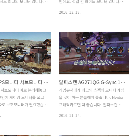
USB-C 모니터 썬..
더 시원스럽고 확 트인 게임을 즐길 수
서도 최고의 모니터 입니다.
인데요. 정말 긴 와이드 모니터 입니다.
있..
임을 할건데요. 배틀필드1 모
LG 게이밍 모니터 34UC79G 21:9 34인
2016. 12. 19.
 271QG 165Hz G-Sync
치 모니터를 사용을 해 봤는데요. 이전에
임에서의 강점을 이야기해보죠.
29인치에 21:9 비율의 모니터를 소개한적
까지 되는 모니터 여서 실제로 사
이 있었습니다. 이번에는 34인치 입니다.
 체감이 엄청 좋았던 모니터
화면이 커진만큼 좀 더 좋아졌는데요. LG
배틀필드1 모니터 알파스캔
게이밍 모니터 34UC79G는 144Hz 그리
 물론 모든 게임에서 최적의 성
고 프리싱크를 지원하는 모니터 입니다.
 물론 그래픽카드는 Nvidia
21:9 비율의 모니터는 사실 그렇게 많지
를 이용해야 합니다. 그래야
는 않습니다. 특이한 해상도 이기도 하구
을 모두 끌어낼 수 있죠. 책상
요.좀 요약하면 21:9 비율의 컨텐츠 재생
14인치 IPS모니터 서브모니터 카멜 PF1410IPS 화질 성능
알파스캔 AG271QG G-Sync 165Hz 오버워치 배틀필드4
제 모니터 입니다. 27인치에
에서는 좋고 그렇지 않으면 좀 애매합니
상도 그리고 넌글래어패널 너
다. LG 게이밍 모니터 34UC79G 21:9 34
 서브모니터 따로 분리해놓고
게임유저에게 최고의 스펙의 모니터 게임
쏙 드는 모니터 입니다. 배틀필
인치 모니터 먼저 실제로 사용해 봤을 때
7인치 게이밍 모니터를 쓰고
을 많이 하는 분들에게 좋습니다. Nvidia
알파스캔 271QG 165Hz G-
장점 단점을 소개를 해보도록..
 따로 보조모니터가 필요했습니
그래픽카드면 더 좋습니다. 알파스캔
치 IPS모니터 서브모니터 카멜
AG271QG G-Sync 165Hz 모니터를 이
.
2016. 11. 14.
PS를 소개 합니다. 화질 성능에
용해서 오버워치 배틀필드4를 해 봤습니
볼텐데요. 이 제품은 특별한
다. 제 그래픽카드와 마우스가 이렇게 좋
서 자체 이미지 뷰어나 영상
았나 라는 생각이 들게끔 이 모니터는 환