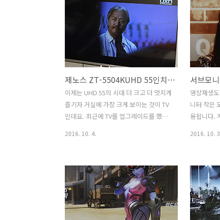
계실텐데요. 그게 전부다는 아닙니다. 오
재생기능이 
버워치 모니터 추천으로 이 제품을 소개
서브모니터
하는 이유라면 165Hz 수직주파수와 G-
가능한 제품이
Sync를 동시에 지원하는 최고의 모니터
을 넣어서 
이기 때문입니다.실제로 그런 이유 때문
아서 괜찮았
에 체감 성능이 무척 좋은데요. 그냥 어느
모니터라 
제노스 ZT-5504KUHD 55인치 UHDTV 화질 전력소모량 벤치마크
정도 좋겠지 그런 느낌은 아닙니다. 몇배
상상 이상이
는 좋습니다. 체감 성능이 엄청난 AOC
요. 14인
이제는 UHD 55의 시대 더 크고 더 멋지게
영상재생도
AGON 271QG AHVA 패널을 사용해서
PF1410
즐기자 거실에 가장 크게 보이는 것이 TV
니터 작은 
시야각도 좋고 명암대비와 화면의 품질도
하기에는 1
인데요. 최근에 TV를 업그레이드를 했습
용됩니다. 
무척 좋은데요. 이 모니터..
넓고 시원하
니다. 제노스 ZT-5504KUHD 55인치
데요. 서브모
2016. 10. 4.
2016. 10. 3
UHDTV 화질 전력소모량 벤치마크를 해
멜 PF104
보고 실제로 사용해본 느낌을 적어보려고
플레이어 또
합니다. 간단히 글을 적기에는 이번에 여
용할 수 있
러가지 너무 많이 활용을 해 봤는데요. 참
보니 활용도
고가 되실 겁니다. 제노스 ZT-
용도로도 사
5504KUHD 55인치 UHDTV는 국내에서
10인치 IP
제조되는 대기업 정품 패널을 사용합니
격도 상당히