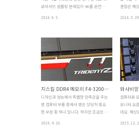
림 베젤 빛반사 없는 24인치 모니터 24인
해보겠습니다
로마서브 샘플링 문제없이 4K를 온전하
괜찮은 해상
치 모니터는 사실 오..
FORIS FS2
게 사용하려면 이것이 필요합니다. DP
로 봤을 때
2016. 6. 5.
2016. 5. 29
TO HDMI 2.0 어댑터 에프앤비즈가 필요
QHD 모니터 
한데요. 이것을 이용하면 4K 모니터를 온
DP 입니다
전하게 사용할 수 있습니다. HDMI 2.0 포
대나 지지대
트가 없는 그래픽카드에서 HDMI 2.0을
한 상당히 
써야만 하는 모니터에 연결시 DP포트를
게다가 DP,
변환해서 쓰면 되는데요. DP TO HDMI
있는 모니터
2.0 엑티브 어댑터는 내부에 칩셋이 내장
능합니다. 
되어 보통의 저렴한 어댑터 경우 HDMI
당히 인상깊
1.4 변환이 고작이지만 이것은 2.0으로 변
제로 사용
지스킬 DDR4 메모리 F4-3200C16D XMP 게임성능
환이 가능 합니다. UHD 모니터를 쓴다면
하죠. 사용
그리고 그래픽카드가 HDMI 2.0을 지원하
데요. 확실
디자인과 성능에서 특별한 만족감을 주는
컴퓨터용 모
지 않는다면 써볼만 합니다. 또는 여러대
용되었지만 
램 컴퓨터 부품 중에서 램은 상당히 중요
모니터 요즘
의 모니터를 연결할 때에도 써볼만 하죠.
추세 입니다
한 부분 중 하나 입니다. 하지만 조금은 소
데요. 해상
D..
서 조금 ..
홀한 취급을 받고 있죠. 지스킬 DDR4 메
더 좋게 느
2016. 4. 20.
2015. 12. 2
모리 F4-3200C16D XMP 게임성능을 알
UHD430 R
아 볼 것인데요. 이 메모리는 럭셔리 램이
성하면서 3