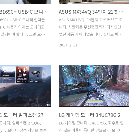
ASUS MB169C+ USB-C 모니터 썬더볼트3 및 Type-C 사용기
ASUS MX34VQ 34인치 21:9 커브드 모니터 하만카돈 무선충전까지
169C+ USB-C 모니터 썬더볼
ASUS MX34VQ, 34인치 21:9 커브드 모
pe-C 사용기 이제는 모니터도
니터, 하만카돈 무선충전까지 디자인만
결되어야 합니다. 그런 모니
멋진 제품이 아니었습니다. 실제로 써보
니다. ASUS MB169C+
니 맘에 드는 구석이 많네요. ASUS
2017. 2. 11.
니터 썬더볼트3 및 Type-C C
MX34VQ 34인치 21:9 커브드 모니터 하
용을 해 봤는데요. USB 타입의
만카돈 무선충전까지 되는 제품을 소개를
이미 있었습니다. 단점이라면
합니다. 활용성을 극도로 끌어올린 제품
죠. ASUS MB169C+ USB-
이라고 볼 수 있는데요. 물론 단점도 있긴
USB-C USB 3.1 이상의 빠른
합니다. ASUS MX34VQ 34인치 21:9 커
용하고 전력공급도 한번에 해결
브드 모니터의 화질은 무척 우수 했습니
모니터 입니다. 내부적으로 DP
다. 21:9 비율 모니터 중에서 써봤던 것 중
서 사용하는 형태로 속도 또
에서는 제일 맘에 드네요. 빛반사도 없구
. 실제로 사용해보니 플리커
요. 가장 맘에 드는 것은 화면의 위아래 길
배틀필드1 모니터 알파스캔 271QG 165Hz G-Sync 모니터 강점
LG 게이밍 모니터 34UC79G 21:9 34인치 모니터
되어 있고 색상도 딱 적당하
이가 긴 편 입니다. 그래서 게임은 물론 듀
요. 물론 조금 아쉬운 점도 있
얼모니터용으로도 충분한 성능을 보여줍
모니터, 알파스캔 271QG,
LG 게이밍 모니터, 34UC79G, 좌우로 엄
. 아래에서 설명하죠. ASUS
니다. 21:9 비율을 지원하는 게임의 경우
-Sync 모니터 강점 게임은 물론
청 넓은 비율이 특이한 옆으로 긴 모니터