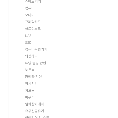
스마트기기
컴퓨터
모니터
그래픽카드
하드디스크
NAS
SSD
컴퓨터주변기기
외장하드
튜닝 쿨링 관련
노트북
카메라 관련
악세서리
키보드
마우스
열화상카메라
유무선공유기
인테리어 및 소품