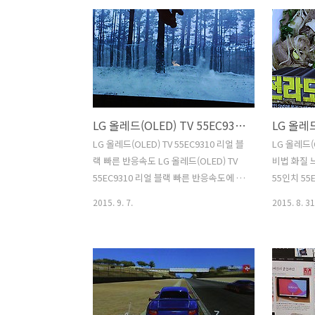
라는 수식어를 붙여도 부족하지 않을 정
때 보다 좋
도로 상당히 고급스러운 외형을 갖추고
말 4K 모
있습니다. DDR4로 넘어가면서 기존
낌을 받았습
DDR3 보다 클럭도 많이 높아졌습니다.
이 불편하지
지스킬 DDR4 메모리 쓰기 전에 DDR3 메
제가 3주 
모리를 썼었는데요. 상당히 고클럭 메모
넓어져서 
리를 비싸게 주고 샀던 기억이 있습니다.
게다가 전
LG 올레드(OLED) TV 55EC9310 리얼 블랙 빠른 반응속도
이제는 고클럭의 메모리를 좀 더 쉽게 사
화면 사이
용할 수 있게 되었습니다. 보통 램은 싼것
이 높을 
LG 올레드(OLED) TV 55EC9310 리얼 블
LG 올레드(O
을 선택한다고 생각하는 분들도 많지만
UHD430 R
랙 빠른 반응속도 LG 올레드(OLED) TV
비법 화질 느
램이 빨라지면 램을 많이 활용하는 작업
성하면서 
55EC9310 리얼 블랙 빠른 반응속도에 대
55인치 55
에서 더 빠름을 느낄 수 있..
60W 정도 
해서 알아볼텐데요. 그럴려면 영화를 재
화질 느껴보
2015. 9. 7.
2015. 8. 31
생해서 봐야겠죠. 빠르게 움직이는 영상
용하던 TV
을 재생을 해서 봤습니다. TV를 보거나 영
라가면서 
화를 볼 때 항상 이 제품을 사용해서 봤었
안정감이 있
는데요. 영화를 볼 때에도 정말 좋네요.
아닙니다. O
LG 올레드(OLED) TV 55EC9310 리얼 블
까운 색을 보
랙은 검은 부분을 정말 까맣게 보여주는
TV 55인치
것 인데요. 이것은 LED TV와 OLED TV와
55인치에 F