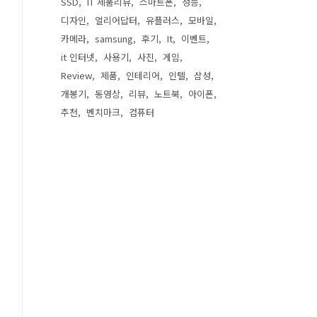
SSD
IT 제품리뷰
스마트폰
성능
디자인
얼리어답터
유플러스
모바일
카메라
samsung
후기
It
이벤트
it 인터넷
사용기
사진
게임
Review
제품
인테리어
인텔
삼성
개봉기
동영상
리뷰
노트북
아이폰
추천
벤치마크
컴퓨터