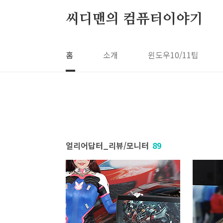
본문 바로가기
씨디맨의 컴퓨터이야기
홈
소개
윈도우10/11팁
얼리어답터_리뷰/모니터
89