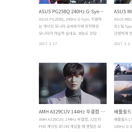
ASUS PG258Q 240Hz G-Sync 지원하는 게이밍 모니터
ASUS PG258Q, 240Hz G-Sync 지원하
ASUS MB
는 게이밍 모니터 오버워치에 최적화된
트3 및 Ty
모니터가 아닐까 싶네요. 성능도 상당히
간편하게 연
놀라웠는데요. ASUS PG258Q 240Hz
터를 소개 합
2017. 3. 17.
2017. 3. 2.
G-Sync 지원하는 게이밍 모니터를 직접
USB-C 모
보고 느껴보고 왔습니다. 물론 실제 사용
연결 및 사
느낌은 직접 벤치마크를 해보고 난 뒤 올
모니터는 
려야겠지만요. ASUS PG258Q 240Hz
느리다는 점이
G-Sync 지원하는 게이밍 모니터를 체감
C 모니터는 
해 봤을 때의 성능은 상당히 좋긴 했습니
속도를 이
다. 물론 240Hz를 온전하게 체험하려면
하는 그런 
그래픽카드도 무척 좋긴 해야 합니다.이
로 연결되어
번 시간에서 메인모델은 PG258Q 였습니
한 빠릅니다
AMH A329CUV 144Hz 무결점 32인치 FHD 게이밍 모니터
다. 비슷한 시기에 나온 고성능 모니터와
프리도 적용
다양한 시스템 그리고 ASUS의 그래픽카
고 좋았는데
AMH A329CUV, 144Hz 무결점, 32인치
배틀필드1 
드와 메인보드도 볼 수 있었습니다.
긴 했습니다
FHD 게이밍 모니터 게임할 때 괜찮은 모
165Hz G