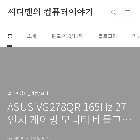
본문 바로가기
씨디맨의 컴퓨터이야기
홈
소개
윈도우10/11팁
블로그팁
리
얼리어답터_리뷰/모니터
ASUS VG278QR 165Hz 27
인치 게이밍 모니터 배틀그라
운드 오버워치 문서작업용
by 씨디맨
2019. 9. 24.