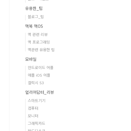
유용한_팁
블로그_팁
맥북 맥OS
맥 관련 리뷰
맥 프로그래밍
맥관련 유용한 팁
모바일
안드로이드 어플
애플 iOS 어플
갤럭시 S3
얼리어답터_리뷰
스마트기기
컴퓨터
모니터
그래픽카드
하드디스크