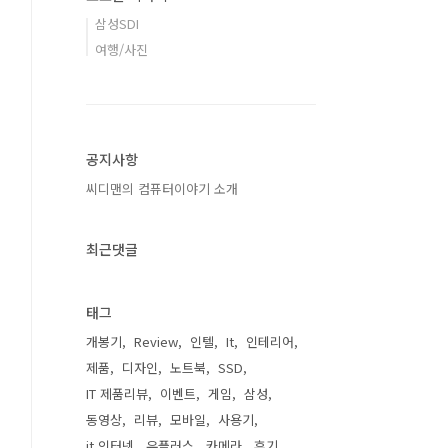
삼성SDI
여행/사진
공지사항
씨디맨의 컴퓨터이야기 소개
최근댓글
태그
개봉기
Review
인텔
It
인테리어
제품
디자인
노트북
SSD
IT 제품리뷰
이벤트
게임
삼성
동영상
리뷰
모바일
사용기
it 인터넷
유플러스
카메라
후기