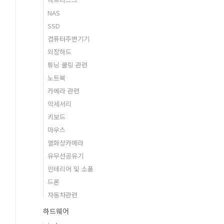
NAS
SSD
컴퓨터주변기기
외장하드
튜닝 쿨링 관련
노트북
카메라 관련
악세서리
키보드
마우스
열화상카메라
유무선공유기
인테리어 및 소품
드론
자동차관련
하드웨어