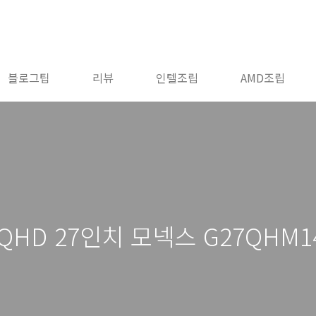
블로그팁
리뷰
인텔조립
AMD조립
QHD 27인치 모넥스 G27QHM1