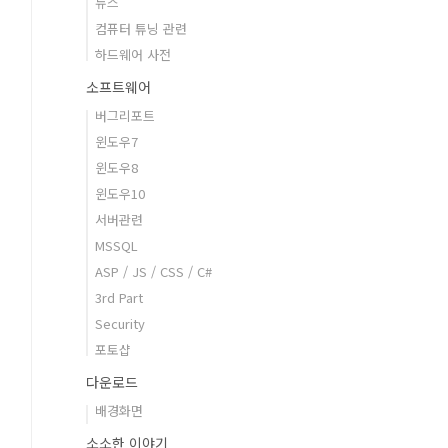
뉴스
컴퓨터 튜닝 관련
하드웨어 사전
소프트웨어
버그리포트
윈도우7
윈도우8
윈도우10
서버관련
MSSQL
ASP / JS / CSS / C#
3rd Part
Security
포토샵
다운로드
배경화면
소소한 이야기