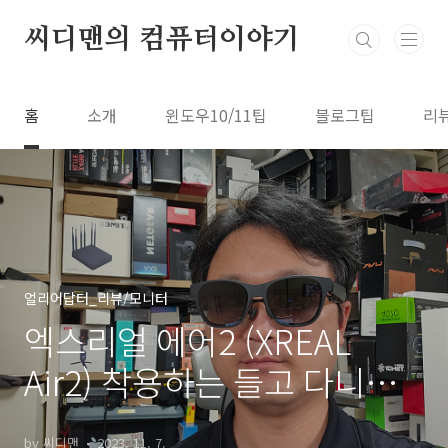
본문 바로가기
씨디맨의 컴퓨터이야기
홈
소개
윈도우10/11팁
블로그팁
리
얼리어답터_리뷰/모니터
엑스리얼 에어2 (XREAL
Air2) 착용하는 들고 다니는
화면 AR글래스 써보자
by 씨디맨
2023. 11. 7.