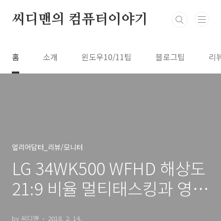
본문 바로가기
씨디맨의 컴퓨터이야기
홈
소개
윈도우10/11팁
블로그팁
리
얼리어답터_리뷰/모니터
LG 34WK500 WFHD 해상도
21:9 비율 멀티태스킹과 영화
보기
by 씨디맨
2018. 2. 14.