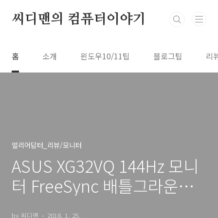
본문 바로가기
씨디맨의 컴퓨터이야기
홈
소개
윈도우10/11팁
블로그팁
리
얼리어답터_리뷰/모니터
ASUS XG32VQ 144Hz 모니
터 FreeSync 배틀그라운드
모니터
by 씨디맨
2018. 1. 25.