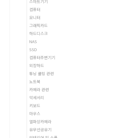
스마트기기
컴퓨터
모니터
그래픽카드
하드디스크
NAS
SSD
컴퓨터주변기기
외장하드
튜닝 쿨링 관련
노트북
카메라 관련
악세서리
키보드
마우스
열화상카메라
유무선공유기
인테리어 및 소품