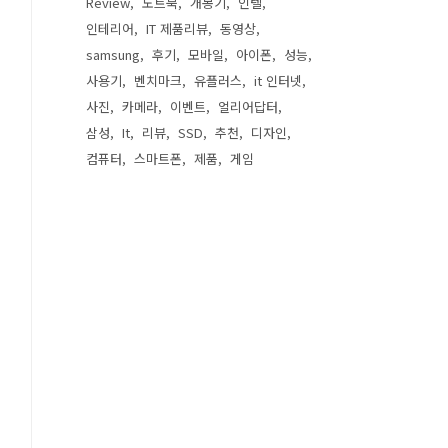
Review
노트북
개봉기
인텔
인테리어
IT 제품리뷰
동영상
samsung
후기
모바일
아이폰
성능
사용기
벤치마크
유플러스
it 인터넷
사진
카메라
이벤트
얼리어답터
삼성
It
리뷰
SSD
추천
디자인
컴퓨터
스마트폰
제품
게임