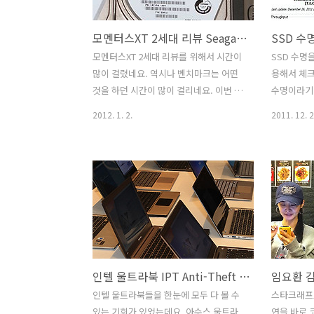
점이네요. 그런데 가격도 출고가가 쌔게
족하고 25
나왔습니다. 삼성 노트북 뉴시리즈9 벤치
ATA3가 
모멘터스XT 2세대 리뷰 Seagate Momentus XT 2nd 사용기
마크 바로가기 삼성 노트북 뉴시리즈9 2
500MB/se
세대 후기 13.3인치 15인치 NT900X3B-
상을 보여주
모멘터스XT 2세대 리뷰를 위해서 시간이
SSD 수명을
A74 비교 리뷰 삼성 노트북 뉴시리즈9
디스크는 
많이 걸렸네요. 역시나 벤치마크는 어떤
용해서 체크
13.3 인치와 15인치 모델 입니다. 벤치를
도 계속 발
것을 하던 시간이 많이 걸리네요. 이번 시
수명이라기
직접 한 글을 가능하..
축..
간에는 하이브리드 하드디스크인
하는 것이죠
2012. 1. 2.
2011. 12. 2
Momentus XT에 이어서 후속 버전인 모
이 줄어들면
멘터스XT 2세대 제품과 1세대 제품 그리
이 많이 늘
고 비교대상이 되는 SSD를 놓고 성능 벤
이 많아졌다
치마킹 및 실제 사용 느낌을 전해보려 합
정 프로그
니다. 모멘터스XT는 노트북을 겨냥해서
예전에는 8
나온 제품 입니다. 물론 데스크탑에서도
은 120G
사용이 가능하지만, 지금 SSD가 예전과
낮아지면서
는 다르게 공격적으로 나오고 있기 때문
HDD를 부
에 지금은 포지션을 생각해보면 노트북
이 많이 쓰고
인텔 울트라북 IPT Anti-Theft Technology 기술 시연
이외에는 없군요. 데스크탑에서의 사용은
MLC 두가
저도 직접 해보았지만, 쓰고 지우는 양이
Single L
인텔 울트라북들을 한눈에 모두 다 볼 수
스타크래프
많아지고 오래 사용하다보면 7200RPM
당 1개의 
있는 기회가 있었는데요. 아수스 울트라
연을 바로 