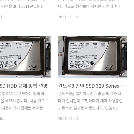
나의 셀당 2개 이상의 비트를 저
를 돌파하였고 주요 노트북 및 데스크탑
시간을 보니 2011년 1월 10
다. 앞으로 생각보다 저렴한 가격에 휴대
에서도..
인텔 게임人 모임이 있다고 해
성이 엄청나게 강화된 노트북을 써볼 수
3.
2011. 10. 19.
갑자기 일정이 잡혔던터라 디
있는 날이 올 것 같네요. 노트북은 용도에
갔었는데 정말 유명인을 갑자
맞게 쓰는게 가장 좋으므로 인텔에서 알
. 지난일이긴 하지만 기록삼
려준 울트라북은 이전 울트라씬과 비교가
다. 임요환 선수와 이야기를
안될정도로 얇아지고 팬이 없어지며, 끌
뒤 느낀건 정말 한가지에 열
필요가 없고 화면을 닫았다가 필요할때
있다는 생각이었습니다. 김가
바로 열어서 사용할 수 있게 될 겁니다. 인
서 말하길 정말 뭘 하더라도
텔 울트라북 기대되지 않으세요? 제 경우
 하고 집중을 한다고 하더군
에는 팬이 거의 돌지 않는 노트북이나 팬
지에 미쳐라" 이게 저의 생각이
이 없으면서도 웹서핑을 무난하게 할 수
SD HDD 교체 방법 설명
윈도우8 인텔 SSD 320 Series 노트북 설치 호환성 확인
. 더 열심히 해야겠다라는 생
있는 노트북을 상당히 기다려왔는데요.
니다. 이야기를 해보니 심성
웹서핑 비율이 훨씬 많기때문에 근데
D를 SSD로 교체하는 방법에
윈도우8을 설치해보기로 맘을 먹고 어디
입니다. 제가 게임을 좋아하긴
2011년 하반기에 이런 울트라북들이 나
을 해보려 합니다. 처음 저도
다가 설치할까 고민하다가 제가 사용중인
수를 따라다니고 그럴정도는 아
오기 시작하고 이미 샌디브릿지 기반의
를 사용해보기 전에는 복제를
노트북에 설치를 해봤습니다. 인텔 SSD
 이날 임요환 선수를 직접 보
Huron River를 사용한 울트라북은 공개
지라는 단순한 생각을 가지고
320 Series 도 테스트해볼겸 같이 설치
0.
2011. 10. 10.
된게..
번 직접 해보니 어렵지 않게
를 해 봤네요. 물론 윈도우8이 아직은 완
Intel SSD 320 Series
성본은 아닙니다. 노트북에 설치해보고