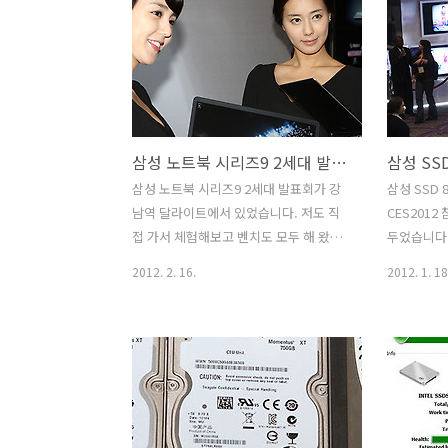
SSD X25-M을 사용하는데 문제가 생겼습
트롤러를 사
니다. 가끔 자주 시스템이 다운되고 블루
520 Ser
스크린이 떴기 때문인데요. 그전에 시스
용하였습니
템에 문제가 있어서 SSD에 영향을 준것
나오지만 
일 수 도 있고, 아니면 SSD 용량을 너무
가 많긴 했
가득 채워서 사용하여 그랬을 수 도 있습
후 인텔이 
삼성 노트북 시리즈9 2세대 발표회
니다. 전자의 가능성이 더 크긴 하지만요.
과 컨트롤러
어쨋든 인텔 SSD의 오류를 찾는 방법은
라는 것 등
삼성 노트북 시리즈9 2세대 발표회가 강
삼성 SSD 8
일반적으로 알려진 HD tune 의 오류검사
실제로 사
남역 달라이트에서 있었습니다. 저도 직
CES201
등으로는 정확히 진단이 안됩니다. 실제
지고 있고 
접 가서 체험해보고 벤치도 모두 해 왔습
두었습니다.
로 HD tune에서는..
보려고 합..
니다. 13.3인치 모델인 NT900X3B-A74
많이 찍은 
2012. 2. 16.
2012. 1. 18
과 아직 완전히 정해지지 않은것으로 보
요했었기 
인 15인치 모델을 미리 만져 볼 수 있었는
뭔가 좀 불안
데요. 이전 모델보다 훨씬 얇아진 디자인
256GB가
에 알루미늄으로 바뀌어서 좀 더 세련되
잘 고장이 
어졌고 성능도 더 업그레이드가 되었습니
서 구매한 
다. 프리미엄이라는 이름을 붙여도 될 정
결해서 사용
도의 디자인과 성능으로 나온것이 주목할
드라이브를 