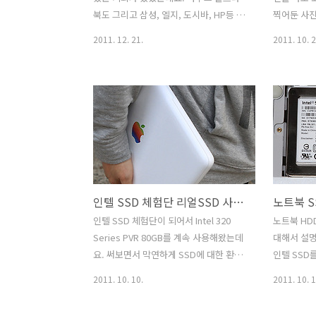
의 일반 하드디스크보다 크게 다르지 않
MLC는 하
북도 그리고 삼성, 엘지, 도시바, HP등 다
찍어둔 사진 
게 되더군요. 물론 다시 읽기 속도가 일반
장하는..
양한 제품을 보았습니다. 인텔은 이날 울
일이네요. 
2011. 12. 21.
2011. 10. 2
하..
트라북의 새로운 소프트웨어와 하드웨어
서 갔는데 
기술들에 대해서 소개가 있었습니다. 울
카도 없이 
트라북은 이제 드디어 노트북 같은 제품
기 만났네요
을 만나볼 수 있는 첫 시작인지도 모르겠
아 적어봅니
습니다. 작고 휴대하기 편하면서도 배터
나눠보고 난
리 시간이 길고 성능도 좋은 거기다가 덤
심히 하고 
으로 보안능력도 띄어난 것을 핵심으로
연님도 옆에
잡고 나온 것 이니까요. 아수스 울트라북
게임 생각만
은 처음에 봤을 때 맥북에어와 거의 닮아
요. "한가
인텔 SSD 체험단 리얼SSD 사이트 소개 및 노트북 시스템 소개
노트북 S
있고 크기 또한 비슷해서 많은 사용자들
기도 한데요
이 관심을 많이 가졌는데요. 대부분 울트
각도 들었습
인텔 SSD 체험단이 되어서 Intel 320
노트북 HD
라북들이 배터리를 내장시켜서 크기를 더
도 좋아 보
Series PVR 80GB를 계속 사용해왔는데
대해서 설명
작게 만들고 SSD를 사용해서 느린 속도
하지만 선
요. 써보면서 막연하게 SSD에 대한 환상
인텔 SSD
를 커버를 했더군요. 조만간 ASUS 울트
니긴 했지만
도 있었고 고장나면 어떻게 될까 관리는
하면 되겠
2011. 10. 10.
2011. 10. 1
라북의 ..
고 참 ..
어렵지 않을까등 알고는 있지만 조금 막
있었는데 한
연한것도 있었는데요. 실제로 써보고 난
가능하더군요. 