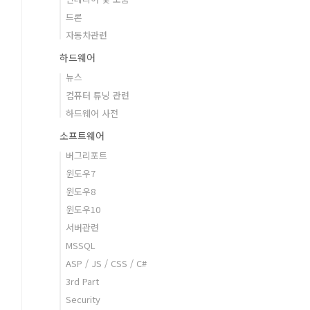
드론
자동차관련
하드웨어
뉴스
컴퓨터 튜닝 관련
하드웨어 사전
소프트웨어
버그리포트
윈도우7
윈도우8
윈도우10
서버관련
MSSQL
ASP / JS / CSS / C#
3rd Part
Security