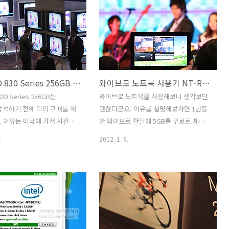
용했습니다. 이번 인텔 SSD
투자한 디자인 등 만족할만한 여러부분에
ies 는 샌드포스 컨트롤러를 사
서 괜찮은 제품입니다. 부팅속도의 경우
다. 스펙상으로는 높은 성능이
삼성 노트북 뉴시리즈9 2세대 제품 경우
실제 사용시 성능저하로 이야기
NT900X3B-A74와 15인치 모델 모두 9.8
지만 인텔이 사용한다고 발표
초의 경이로운 수치를 기록 했습니다. 물
만들면 좀 다를것이라는 내용
론 버튼을 누른 상태에서 시작한 시간 입
삼성 SSD 830 Series 256GB CES 2012 후기
와이브로 노트북 사용기 NT-RF511-S77 삼성 노트북 5GB 무료 제공
의 성능은 어쩔 수 없을것이
니다. 이것은 전원 연결시의 측정 속도이
 이야기가 많았는데요. 이번에
며 전원 없이 켜도 전원 버튼을 누르고 켜
30 Series 256GB는
와이브로 노트북을 사용해보니 생각보단
용하면서 어느정도의 성능을 가
도 16초만에 부팅이 모두 완료되는 속도
2 참석하기 전에 미리 구매를 해
괜찮더군요. 이유를 설명해보자면 1년동
편하게 사용할 수 있는지 알아
를 보여주더군요. 특이할 점은 휴대성을
 이유는 미국에 가서 사진을
안 와이브로 한달에 5GB를 무료로 제공
중시한 13.3 인치 모..
뒤 안전하게보관할 장소가 필
하기 때문 입니다. 구매시 4G wibro 라고
.
2012. 1. 6.
때문인데요. 외장하드디스크는
되어있는 스티커가 붙은 와이브로 노트북
하고 삼성 SSD 830 Series
을 구매하면 이런 혜택을 받을 수 있습니
 딱이었죠. SSD는 집어 던져도
다. 1년뒤에는 와이브로를 유료로 계속 쓸
안나니까요. 256GB를 무리해
것인지 아니면 그냥 그만 쓸것인지 선택
이유는 나중에 데스크탑에 연
할 수 있습니다. 왜 이렇게 무료로 해주냐
하기 위함이었는데요. 제가 C
구요? 그만큼 와이브로 망에 대한 신뢰도
좀 많이 써서 128GB는 좀 부
를 자신하기 때문입니다. 컴퓨터에 특별