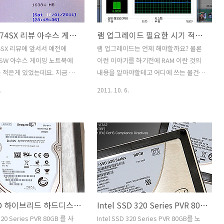
리지만 충격에 강하다는것이지
는 2.5인치 아주 예전에는 5.25인치 크기
을 줘도 된다는 뜻은 아닙니
의 하드디스크가 있었고 용량과 성능에도
아수스 G74SX 리뷰 아수스 게이밍 노트북 리뷰 G74SX-91038V
램 업그레이드 필요한 시기 적정 용량
아래에서 인텔 SSD가 일반하드
연관이 있었습니다. 하지만 SSD라는 낸
비해서 무엇이 좋은지 설명하는
드플래시 기반의 드라이브가 나오고 난뒤
4SX 리뷰에 앞서서 예전에
램 업그레이드는 언제 해야할까요? 물론
로만 봐주세요. 이미 많이 사
로는 크기는 의미가 없어졌습니다. 2.5인
73SW 아수스 게이밍 노트북에
이런 이야기를 하기전에 RAM 이란 것의
는 노트북용 하드디스크 입니
치의 SSD 를 꼭 노트북에만 쓰기위해서
 적은게 있었는데요. 지금 설
내용을 알아야할테고 어디에 쓰는 물건인
도 언급했든 충격에 강..
만든건 아니죠. 데스크탑에도 사용이..
노트북은 그 후속 버전입니다.
지 알아야겠죠. 사람이 책상에 앉아 있습
.
2011. 10. 6.
 그냥 사진으로 보고 한번 만
니다. 숙제를 하려면 책을 펼쳐놓고 공책
는 뭔가 다른 느낌과 이해를
도 펴야겠죠. 그렇게 펼쳐놓을 수 있는 공
에 이것저것 많이 만져 보았습
간이 램입니다. 하드디스크에서 로드된
 게임만 돌아간다고 해서 게이
파일들을 올려놓고 프로세스가 사용하는
이라고 말하면 안될듯합니다.
공간인것이죠. 만약 램이란게 부족하다면
4SX 리뷰를 통해서 게이밍 노
어떻게 될까요? 책을 여러권 들고왔는데
서 게임이 돌아가는 것 외에
책상이 손바닥 만합니다. 그럼 책하나 꺼
 성능, 소음 부분 등 여러가지
내놓고 뭔가 하나 읽고 다시 덮어서 내려
중요하다는것을 느낄 수 있습니
놓고 다른 책을 다시 펼쳐놓고 하는 작업
인텔 SSD 하이브리드 하드디스크 어플리케이션 로딩 속도 비교
Intel SSD 320 Series PVR 80GB 노트북 부팅 속도 성능 보기
X-91038V 는 사양만 엄청나게
을 하게 됩니다. 컴퓨터도 마찬가지입니
괴물노트북이 아니라 실제 게임
다. 램이 부족하면 다시 읽어야하는 내용
20 Series PVR 80GB 를 사
Intel SSD 320 Series PVR 80GB를 노