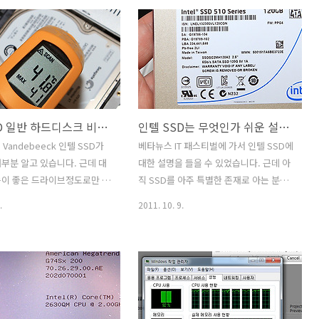
스를 열어보면 안에 작은 씨디가
느낀건 이제는 점점 모바일과 컴퓨터의
다. 그 씨디 안에는 복제툴이
경계가 모호해진다는것이네요. 이유라면
미 잘 알고 계시는 acronis
모바일 기기의 전체적인 성능이 점점 올
이 번들로 들어있더군요. 복
라갔고 유저의 기대치가 점점 높아지는것
만 천천히 따라하면 기존에 쓰
에 있겠죠. 물론 아직은 배터리의 성능과
크의 내용을 SSD로 옮긴 뒤
전력적인 부분도 해결해야할 숙제이긴 하
수 있습니다. 이번에는 직접
지만요. 제 노트북에 인텔 SSD를 설치하
인텔 SSD 일반 하드디스크 비교해서 좋은 점
인텔 SSD는 무엇인가 쉬운 설명과 인텔 SSD 강의 동영상
s 의 트루이미지를 이용해서 복제
고 제일 먼저 해본것은 윈도우8을 설치해
 하겠습니다. 물론 해당 프로
본것입니다. 근데 이걸 제일 먼저 적어야
le Vandebeeck 인텔 SSD가
베타뉴스 IT 패스티벌에 가서 인텔 SSD에
분은 SSD 박스에 들어있는
하는데 이제서야 글을 적네요. 윈도우8 설
부분 알고 있습니다. 근데 대
대한 설명을 들을 수 있었습니다. 근데 아
시기 바랍니다. 교체를 하기
치 가이드 : 윈도우8 설치 방법 설명 윈도
능이 좋은 드라이브정도로만 알
직 SSD를 아주 특별한 존재로 아는 분들
 ..
우8 설치는 정말 순식간에 이뤄지네요...
. 다른 목적으로는 높은 신뢰
이 많더군요. 뒤에분들의 대화를 듣게 되
.
2011. 10. 9.
성 때문에 항공기의 블랙박스와
었는데 이건 어떤장치야라는 물음에 옆에
쓰이기도 합니다. SSD는 우
분이 노트북용 하드디스크라고 하더군요.
많이 사용하고 있는 하드디스
플래시타입이라 성능이 빠르다고 근데 아
) 보다 구조적인 차이때문에 충격
직은 가격이 비싸다고 말이죠. 네 맞는말
때문이죠. 물론 기판자체가 다
이긴 하지만, 몇가지 생각해보면 디스크
 때문에 SSD의 기판은 마그
를 구동시키는 형태의 하드디스크 경우
 박스 안에 담기게 됩니다. 미
디스크의 크기가 중요하기에 3.5인치 또