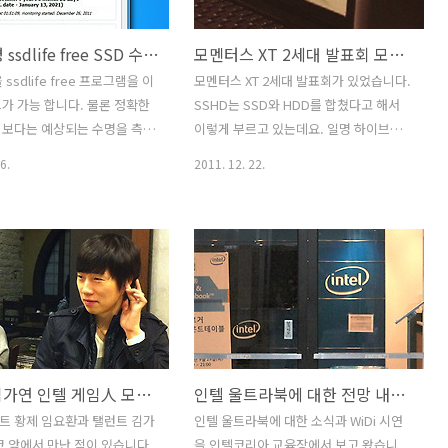
6GB는 되어야하더군요. S-
히 뭔가 붙일 필요도 없고 뭔가 들고 다닐
되는 타입으로 선택했기에 읽기
필요도 없이 그냥 컴퓨터를 켜고 와이브
SSD 수명 ssdlife free SSD 수명에 대한 기술적 이야기
모멘터스 XT 2세대 발표회 모멘터스 XT 비교 시 성능 비교
c 이상 , 쓰기 400MB/sec 이
로를 연결시키면 인터넷 사용이 가능 합
는 괜찮은 SSD 입니다. 하드
니다. 외부에 자주 들고다니는 분들에게
 ssdlife free 프로그램을 이
모멘터스 XT 2세대 발표회가 있었습니다.
용량면에서 계속 발전하고 속도
는 괜찮은 조건이죠. 5GB라는 용량은 사
가 가능 합니다. 물론 정확한
SSHD는 SSD와 HDD를 합쳤다고 해서
전을 했는데요. 디스크가 모터
실 모바일에서는 큰 용량이지만 실제 컴
 보다는 예상되는 수명을 측정
이렇게 부르고 있는데요. 일명 하이브리
퓨터에서 인터넷을 즐기기에는 부족한 용
. 최근 하드디스크의 판매량
드 하드디스크 입니다. 모멘터스 XT 2세
6.
2011. 12. 22.
량일..
서 SSD 수명에 대해서 관심
대는 기존의 모멘터스 1세대 제품보다
어났는데요. 그만큼 찾는 사람
SLC 낸드플래시의 용량이 4GB에서 8GB
는 이야기이기도 합니다 .측
로 증가했으며 인터페이스를 S-ATA2에서
램은 아래에서 알아보겠습니다.
S-ATA3로 변경하였고 Fast Factor
0GB가 적정선이었지만, 지금
Flash Management , Fast Factor
B가 예전의 80GB의 가격정도로
Boot 기술을 추가해서 기존보다 1.5배 성
 SSD를 운영체제용으로 쓰고
능이 향상되었습니다. SSD가 지금 가격
족한 용량을 채우는 용도로 같
이 낮아지고 좋은 특성을 보여주고 있긴
 있죠. SSD는 크게 SLC와
하지만, 아직까지는 용량적인 측면에서는
임요환 김가연 인텔 게임人 모임 후기
인텔 울트라북에 대한 전망 내년이 새로울 것
지 타입으로 나뉩니다. SLC는
HDD가 앞서므로 당분간은 하이브리드
evel Cell의 약자이며 하나의 셀
하드디스크의 수요도 있을 것 같네요. 실
트 황제 임요환과 탤런트 김가
인텔 울트라북에 대한 소식과 WiDi 시연
비트를 저장하는 방식입니다.
제로 1세대 제품 경우 누적판매량 백만대
코 앞에서 만난 적이 있습니다.
을 인텔코리아 교육장에서 보고 왔습니