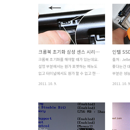
뒤로는 별로 걱정할게 없다는 생각이 드
80GB 박
네요. 인텔 SSD를 사용 후 가장 좋은 점은
들어 있습니
성능도 올라갔지만 노트북 사용중에 자리
들어있는데 이
이동이나 충격등에도 스트레스를 받지 않
사의 복제툴
게 됬다는 점 입니다. 노트북의 하드디스
잡해보이지
크경우 일반 하드디스크보다 좀 더 중력
던 하드디스
가속도에 잘견디도록 되어있지만 물론 이
갈아 끼울 
크롬북 초기화 삼성 센스 시리즈5 크롬북 포멧
건 견디는것 뿐이고 계속 충격을 받거나
Acroni
시간이 지날수록 내구도는 약해지게 됩니
를 해보도록
크롬북 초기화를 해야할 때가 있는데요.
출처 : Jel
다. 하드디스크 내의 자료를 기억하는 플
그램이 없는
설정 부분에서는 뭔가 포멧하는 메뉴도
좋다는건 대
래터의 자력의 수명자체는 길지만 다른
툴을 이용하
없고 터미널에서도 뭔가 할 수 없고 한데
부분은 성
부분의 내구도때문에 더이상 읽지 ..
위해서 준비된
간단하게 하는 방법이 있어서 소개 합니
고 있는데요
2011. 10. 9.
2011. 10. 9
다. 크롬북 초기화를 하게 되면 처음 제품
도와 안정
을 구매했을 때로 그대로 돌아갑니다. 물
군수용으로 
론 SSD 내부에 있는 내용도 모두 초기화
리가 이미 
가 되니 중요한 데이터는 꼭 백업을 해야
크 (HDD
합니다. 쉽게 백업하는 방법이라면 클라
에 강하기 
우드 서비스등에 파일을 모두 업로드해버
치면 안되기
리는 방법입니다. 지금부터 그럼 삼성 센
네슘 합금의