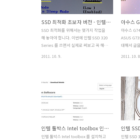
스 시리즈5 크롬북을 초기화 하는 방법에
리 말해드
대해서 알아보겠습니다. 먼저 전원버튼을
일부러 충격
SSD 최적화 초보자 버전 - 인텔 SSD 편
계속 눌러서 (4초 이상) 전원을 완전히 끕
다. 제가 
니다. 초기화 하는 과정중에 전원이 꺼지
디스크에 
SSD 최적화를 위해서는 몇가지 작업을
아수스 G7
는것을 막기 위해서 배터리가 충분하지
내용은 참고
해 놓아야 합니다. 이번에 인텔 SSD 320
ASUS G
않을 때는 어댑터를 꽂은상태로 진행 합
용하고 있
Series 를 쓰면서 실제로 써보고 꼭 해야
대해서 글을
니다. 배터리가 충분하다면 꼭 연결하진
다. 위에서
하는 작업을 정리를 해보았습니다. 초보
명하는 이 
2011. 10. 9.
2011. 10. 8
않..
자도 천천히 따라하면 SSD 최적화 작업
직접 써보면
이 가능하도록 쉽게 만들었으니 천천히
져본것보다
따라하시기 바랍니다. SSD 는 지금 가격
할 수 있기
이 저렴한 형태들은 모두 MLC 타입입니
니다. 그냥
다. 가격에서 경제성을 가지는 타입이죠.
밍 노트북
다만 성능이나 안정성등이 SLC 타입에 비
아수스 G7
해서는 떨어집니다. 수치상으로는 10배
트북에 있어
정도의 차이가 있습니다. 물론 SLC 타입
도 안정성 ,
은 상당히 고가입니다. MLC 도 물론 예전
부분에서 
인텔 툴박스 Intel toolbox 인텔 SSD 점검 프로그램
에 비해서는 4K 의 속도를 많이 증가시키
다. G74S
고 프리징현상도 많이 사라졌으며 가격도
넣어놓은 
인텔 툴박스 Intel toolbox 를 설치하고
인텔 SSD 3