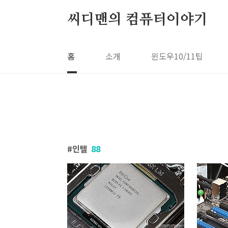
본문 바로가기
씨디맨의 컴퓨터이야기
홈
소개
윈도우10/11팁
인텔
88