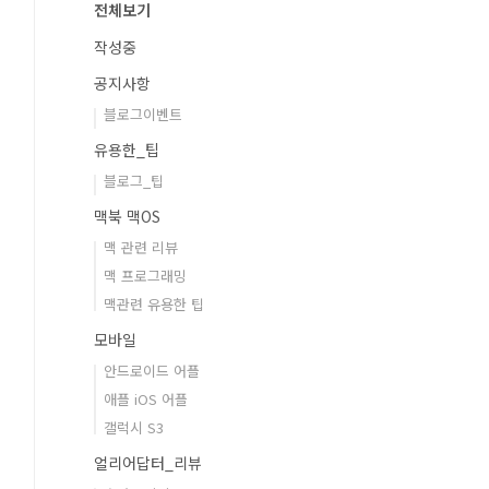
전체보기
작성중
공지사항
블로그이벤트
유용한_팁
블로그_팁
맥북 맥OS
맥 관련 리뷰
맥 프로그래밍
맥관련 유용한 팁
모바일
안드로이드 어플
애플 iOS 어플
갤럭시 S3
얼리어답터_리뷰