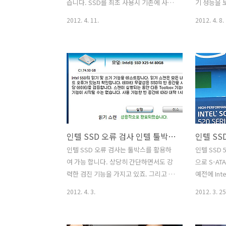
이득이 있겠죠. 좀 더 보드를 작은것을 사
스템 경우에
습니다. SSD를 최초 사용시 기존에 사용
기 성능을
용해도 충분해지구요..
경우 위 전.
하던 하드디스크의 데이터를 어떻게 그대
다. 준비를
2012. 4. 11.
2012. 4. 8.
로 옮겨서 사용할까 인데요. 물론 새로 윈
동영상으로 
도우7 설치하셔서 쓰시는분들도 많겠지
서 WD 블
만 기존에 설정을 많이 해뒀다면 그리고
SSD 520 
시간이 부족하다면 옮기는게 좀 더 좋지
스트를 함께
요. 옮길 때에는 기존 하드디스크의 데이
보통 플래터
터를 가능한 축소 시키는게 좋습니다. 인
어야한다는
텔 SSD에 복제 시 SSD의 용량보다 하드
시키면 성
디스크의 데이터 양이 많으면 복제가 안
있습니다. 
되기 때문이죠. 음악과 그림파일 동영상
래시 기반이
인텔 SSD 오류 검사 인텔 툴박스 사용법
파일등은 다른 하드디스크로 옮겨서 가능
요가 없어서
한 하드디스크의 데이터를 줄여놓는게 좋
빠른 읽기 
인텔 SSD 오류 검사는 툴박스를 활용하
인텔 SSD 5
습니다. SSD로 기존 하드디슼의 데이터
분은 디스크
여 가능 합니다. 상당히 간단하면서도 강
으로 S-A
를 옮겨주는 툴등은 상당히 여러가지가
는 것 입니
력한 검진 기능을 가지고 있죠. 그리고 윈
예전에 Int
있습니다. 삼성 830 시리..
SSD ..
도우7이 아닌 경우에는 최적화를 도와주
적은 적 있는
2012. 4. 3.
2012. 3. 25
는 역할도 함께 합니다. 인텔 툴박스 SSD
인터페이스의
오류 검사 외에 최적화 방법은 맨 아래 링
는 추세 입
크를 활용 하세요. 실제 지인분이 인텔
컨트롤러를