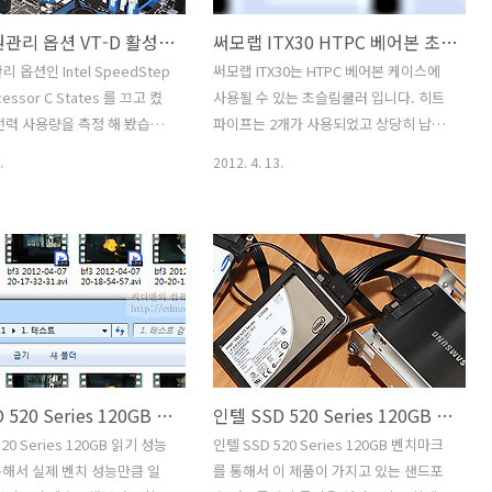
CPU 전원관리 옵션 VT-D 활성시 대기전력 비교
써모랩 ITX30 HTPC 베어본 초슬림쿨러 구리 쿨러
리 옵션인 Intel SpeedStep
써모랩 ITX30는 HTPC 베어본 케이스에
cessor C States 를 끄고 켰
사용될 수 있는 초슬림쿨러 입니다. 히트
전력 사용량을 측정 해 봤습니
파이프는 2개가 사용되었고 상당히 납작
 구차니님이 문의해주신 VT-D
한 형태로 되어있습니다. 한가지 특징은
.
2012. 4. 13.
 상태에서의 대기 전력량도 함
재질인데요. 써모랩 ITX30은 베이스는 물
해 봤습니다. 정확한 비교를 위
론 히트싱크까지 모두 구리로 되어있습니
한 시스템에서 옵션값만 변경
다. 알루미늄보다 구리가 열전달에 더 도
화면에서 아무 프로그램도 실
움이 되기 때문에 재질적인 부분은 상당
은상태에서 가장 낮은 전력치를
히 잘 선택된것같네요. 쿨러소음도 상당
니다. 전력측정기는 파워매니저
히 조용했습니다. 팬은 80mm 슬림팬이
 사용하였으며 블루투스로 갤럭
사용되었고 4핀의 PWM 팬 입니다. 메인
출력을 했습니다. 소수점 2자리
보드에서 사일런트 모드 (Silent Mode)
가능한 꽤 정밀한 장비 입니다.
를 켜두면 극저소음을 구현할 수 있더군
인텔 SSD 520 Series 120GB 읽기 성능 테스트
인텔 SSD 520 Series 120GB 벤치마크 고찰
킹 시에는 전원 관리 옵션이
요. 그 상태에서도 풍량이 어느정도 확보
 때문에 끄기도 하는데요. 약
되고 ITX30의 구리히트싱크와 합쳐져 괜
20 Series 120GB 읽기 성능
인텔 SSD 520 Series 120GB 벤치마크
킹을 하거나 평상시 기본 시
찮은 쿨링성능도 보여줍니다. 슬림팬은
해서 실제 벤치 성능만큼 일
를 통해서 이 제품이 가지고 있는 샌드포