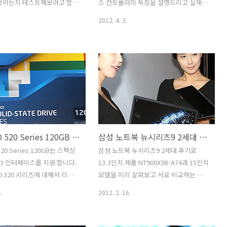
는 인텔 칩셋을 쓴 메인보드
클립으로 결합되어 있어서 슬림팬이라면
 보이는지 테스트해보려고 합니
스 컨트롤러의 특징을 설명드리고 실제
.
다른팬으로 쉽게 교체하여 사용할 수..
 위해서 FRAPS로 배틀필드3를
사용시 느끼는 체감등을 설명드릴까 합니
2012. 4. 3.
캡쳐 했습니다. 비교를 위해
다. 사실 벤치마크는 수치로 객관화된 수
랙 2TB를 대조군으로 놓고 인텔
치를 보여주지만 실제 체감은 좀 다를 수
Series 120GB와 읽기 성능 테
도 있습니다. 비슷한 예로 오버클러킹을
 진행 합니다. 하드디스크는
들 수 있는데 오버클러킹도 기존 클럭에
 위에 해더가 움직이면서 읽
1.5배 차이가 나지 않으면 사실 체감으로
 점 때문에 동시에 여러작업을
빠르다는 느낌을 받기 힘듭니다. 이렇게
능이 급격하게 나빠지는 부분이
먼저 이야기를 하고 시작하는 이유라면
이와는 반대로 SSD는 낸드 플
인텔 SSD 520 Series 경우 샌드포스 칩
기 때문에 해더가 움직일 필
셋을 사용하였기에 0 fill 또는 1 Fill 에서
인텔 SSD 520 Series 120GB 리뷰 스펙 부팅 속도 특성 살펴보기
삼성 노트북 뉴시리즈9 2세대 후기 13.3인치 15인치 NT900X3B-A74 비교 리뷰
 지연시간이 거의 없습니다.
테스트하지 않으면 박스에 표기된 그 스
성능을 더 잘 활용될 수 있는 부
펙의 전송속도가 안나오기 때문입니다.
20 Series 120GB는 스펙상
삼성 노트북 뉴시리즈9 2세대 후기로
의 여러 데이터를 동시에 읽
벤치마크를 통한 성능차이를 설명드리고
TA3 인터페이스를 지원 합니다.
13.3인치 제품 NT900X3B-A74과 15인치
다. 테스를 위해서 준비된 인텔
실제 사용시에는 이것보다 더 중요한것이
el 320 시리즈에 대해서 리뷰를
모델을 미리 살펴보고 서로 비교하는 벤
있다는점을 설명..
데요. 이제는 흐름상 S-ATA3
치마크도 해보도록 하겠습니다. 디자인적
.
2012. 2. 16.
 SSD가 저렴하게 나오고 있
으로도 상당히 우수해졌지만 삼성 노트북
니다. 인텔은 예전에는 인텔의
뉴시리즈9 2세대는 크기도 동급 최강으로
 사용하다가 나중에는 마벨 컨
얇아졌고 무게도 잡았고 엄청난 시간을