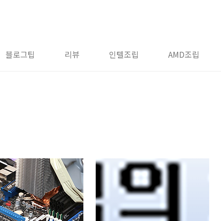
블로그팁
리뷰
인텔조립
AMD조립