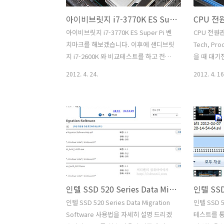
아이비브릿지 i7-3770K ES Super Pi 벤치마크
아이비브릿지 i7-3770K ES Super Pi 벤
CPU 전원관
치마크를 해보겠습니다. 이후에 샌디브릿
Tech, Pro
지 i7-2600K 와 비교테스트를 하고 전력
을 때 대기
사용량 측정 및 온도 테스트 등을 해보겠
다. 덤으로
2012. 4. 24.
2012. 4. 16
습니다. 지금 많은 추측들이 나와있던 상
를 끄고 켠
태이긴 하지만, 아이비브릿지 i7-3770K
께 측정을 
ES를 미리 써보고 있던 중이라 말하고 싶
해서 동알
었던게 많았는데요. 이번편 이외에 비교
후 윈도우 
편 및 게임테스트 등을 통해서 재미있는
행하지 않
글을 적어보겠습니다. 아이비브릿지 i7-
측정 했습
3770K를 오버클러킹도 해보고 벤치마크
B200B를
하면서 i7-2600K와 비교해본봐로는 지금
시 노트로 
나와있는 TDP가 동일해서 별 의미가 없
까지 측정 
인텔 SSD 520 Series Data Migration Software 사용법
다는 의견이 많은데요. 실제로는 전력소
과 오버클러
모는 큰폭으로 감소를 했습니다. 오버클
방해가 되기
인텔 SSD 520 Series Data Migration
인텔 SSD 5
러킹을 안하고 사용하는 경우에는 확실히
간 오버클러
Software 사용법을 자세히 설명 드리겠
테스트를 통