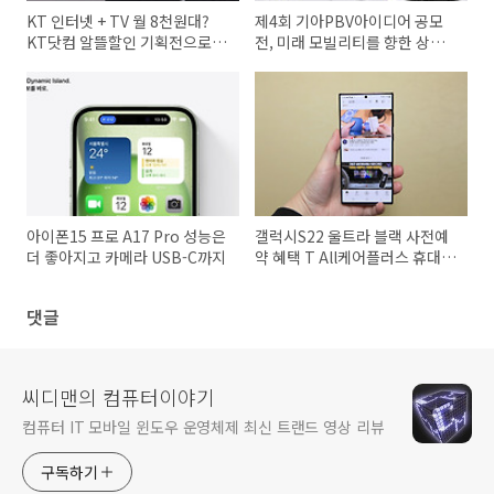
KT 인터넷 + TV 월 8천원대?
제4회 기아PBV아이디어 공모
KT닷컴 알뜰할인 기획전으로
전, 미래 모빌리티를 향한 상상
통신비 확 줄이기!
력을 펼쳐보세요
아이폰15 프로 A17 Pro 성능은
갤럭시S22 울트라 블랙 사전예
더 좋아지고 카메라 USB-C까지
약 혜택 T All케어플러스 휴대폰
파손 보험까지
댓글
씨디맨의 컴퓨터이야기
컴퓨터 IT 모바일 윈도우 운영체제 최신 트랜드 영상 리뷰
구독하기