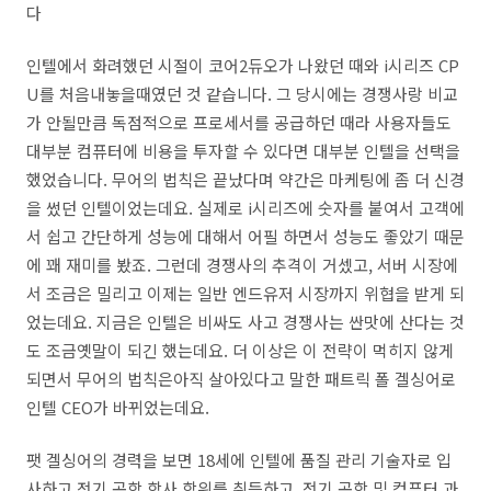
다
인텔에서 화려했던 시절이 코어2듀오가 나왔던 때와 i시리즈 CP
U를 처음내놓을때였던 것 같습니다. 그 당시에는 경쟁사랑 비교
가 안될만큼 독점적으로 프로세서를 공급하던 때라 사용자들도
대부분 컴퓨터에 비용을 투자할 수 있다면 대부분 인텔을 선택을
했었습니다. 무어의 법칙은 끝났다며 약간은 마케팅에 좀 더 신경
을 썼던 인텔이었는데요. 실제로 i시리즈에 숫자를 붙여서 고객에
서 쉽고 간단하게 성능에 대해서 어필 하면서 성능도 좋았기 때문
에 꽤 재미를 봤죠. 그런데 경쟁사의 추격이 거셌고, 서버 시장에
서 조금은 밀리고 이제는 일반 엔드유저 시장까지 위협을 받게 되
었는데요. 지금은 인텔은 비싸도 사고 경쟁사는 싼맛에 산다는 것
도 조금옛말이 되긴 했는데요. 더 이상은 이 전략이 먹히지 않게
되면서 무어의 법칙은아직 살아있다고 말한 패트릭 폴 겔싱어로
인텔 CEO가 바뀌었는데요.
팻 겔싱어의 경력을 보면 18세에 인텔에 품질 관리 기술자로 입
사하고 전기 공학 학사 학위를 취득하고, 전기 공학 및 컴퓨터 과