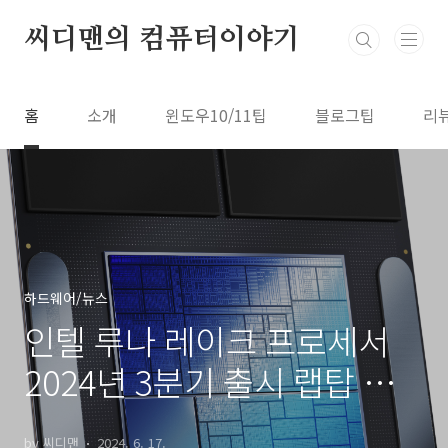
본문 바로가기
씨디맨의 컴퓨터이야기
홈
소개
윈도우10/11팁
블로그팁
리
하드웨어/뉴스
인텔 루나 레이크 프로세서
2024년 3분기 출시 랩탑 시
장 선도한다
by 씨디맨
2024. 6. 17.