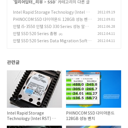
'
얼리어답터_리뷰
>
SSD
' 카테고리의 다른 글
Intel Rapid Storage Technology (Intel RS
2012.09.19
T) 설정 방법 벨로시랩터 PHINOCOM 다이아몬
PHINOCOM SSD 다이아몬드 128GB 성능 벤치
2012.09.01
드 SSD
(48)
인텔 i5-3550 인텔 SSD 330 Series 성능 알아보
2012.06.28
(2)
기 1/2
인텔 SSD 520 Series 총평
2012.04.11
(13)
(4)
인텔 SSD 520 Series Data Migration Softw
2012.04.11
are 사용법
(10)
관련글
Intel Rapid Storage
PHINOCOM SSD 다이아몬드
Technology (Intel RST) 설
128GB 성능 벤치
정 방법 벨로시랩터