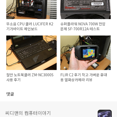
무소음 CPU 쿨러 LUCIFER K2
슈퍼플라워 NOVA 700W 전압
기가바이트 메인보드
문제 SF-700R12A 테스트
잘만 노트북쿨러 ZM-NC3000S
FLIR C2 후기 작고 가벼운 휴대
사용 후기
용 열화상카메라 리뷰
댓글
씨디맨의 컴퓨터이야기