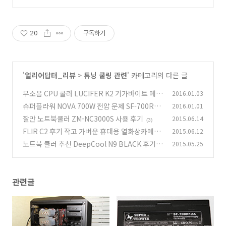
박사 온라인복수학위까지
20
구독하기
'
얼리어답터_리뷰
>
튜닝 쿨링 관련
' 카테고리의 다른 글
무소음 CPU 쿨러 LUCIFER K2 기가바이트 메인
2016.01.03
보드
슈퍼플라워 NOVA 700W 전압 문제 SF-700R12
2016.01.01
(3)
A 테스트
잘만 노트북쿨러 ZM-NC3000S 사용 후기
2015.06.14
(16)
(3)
FLIR C2 후기 작고 가벼운 휴대용 열화상카메라
2015.06.12
리뷰
노트북 쿨러 추천 DeepCool N9 BLACK 후기
2015.05.25
(3)
(0)
관련글