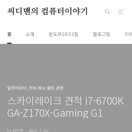
본문 바로가기
씨디맨의 컴퓨터이야기
홈
소개
윈도우10/11팁
블로그팁
리
얼리어답터_리뷰/튜닝 쿨링 관련
스카이레이크 견적 i7-6700K
GA-Z170X-Gaming G1
by 씨디맨
2015. 7. 23.