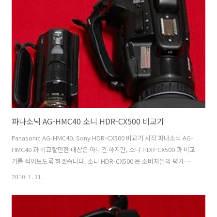
고 일체형의 터치도 구현되는 사용이 편한 PC 를 많이 만들거라고 합니
다. 단체사진을 찍은 후 모습입니다. 처음 도착할때는 시간을 너무 딱 맞
춰서 와서 찍지 못했던터라 이때 사진을 좀 찍었습니다. 검은색과 흰색의
조화가 잘 어울리는 PC 입니다. 제가 완제품 PC 는 사본적이 꾀 ..
파나소닉 AG-HMC40 소니 HDR-CX500 비교기
Panasonic AG-HMC40, Sony HDR-CX500 비교기 시작 파나소닉 AG-
HMC40 과 비교할만한 대상은 아니긴 하지만, 소니 HDR-CX500 과 비교
기를 적어보도록 하겠습니다. 소니 HDR-CX500 은 소비자들의 평가에서
꾀 우수한 성적을 거두고 있는 소니의 걸작중의 하나입니다. 파나소닉
2010. 1. 31.
AG-HMC40 은 수동기능이 많은 준 전문가급의 디지털 캠코더 입니다.
크기는 사진으로 보다싶이 꾀 차이가 있습니다. 소니 HDR-CX500 은 핸
디캠이라는 타이틀에 걸맞게 한손에 쏙들어올정도로 크기가 작습니다.