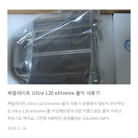
검색을 통해서 들어오는 분들이 많습니다. 당연히 저도 자세한 리뷰를 적
기 위해서 세세히 알아본 내용에 대해서 적어볼것이며, 거짓없이 있는 그
대로 자세히 리뷰를 적어보도록 하겠습니다. 일반적인 리뷰는 대부분 공
식홈페이지에서 보셔서 아시는 내용일겁니다. 사용하실 분들이 구매전
에 고민하실 만한 부분을 꼼꼼히 살펴서 적어서 실질적으로 도움 되는 글
을 적어보겠습니다. 실제로 사용을 해보면서 부딪치게 되는 문제들 그리
고 세세한 사항들을 ..
써멀라이트 Ultra-120 eXtreme 울익 사용기
써멀라이트 Ultra-120 eXtreme 울익 사용기 공냉에서 성능이 우수하다
는 Ultra-120 eXtreme 를 구입해보았다 다른 이름으로는 울익 이라고
부르기도 하지요 그전에 사용하던 공냉쿨러는 ZALMAN CNPS
9500LED 이었다 잘만쿨러를 사용한지도 오래 된듯하다 시스템 환경
2010. 2. 16.
CPU : Intel Q6600 MB : Asus P5K deluxe AP-WiFi Memory : ST