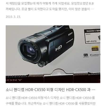
서 체험단을 모집했는데 제가 어떻게 가게 되었네요. 모임장소였던 B.B
까페입니다. 조금 빨리 도착한다고 도착을 했지만, 이미 많은 분들이 와
계시더군요. 오자마자 닉네임을 확인하고 명찰을 받고, 정해진 자리에 앉
2010. 3. 15.
았습니다. 티스토리 블로거 와 네이버 블로거 분을 만나다 정해진 자리에
앉았는데 앞에 계신분 수첩이 눈에 먼저 들어왔습니다. 티스토리 우수블
로거 분들 받은 몰스킨 수첩이 있더군요. 딱 티스토리 분이란걸 알아봤네
요. 인사를 나눴습니다. 36.5 몽상가님 이었습니다. 사진에 대한 그리고
리뷰에 대한 자세한 내용을 다루고 있는 불로거 분이시죠. 그리고 옆자리
에는 네이버 블로거 분이 계셨습니다. 명함을 드렸는데, 블로그 주소를
안 알려..
소니 핸디캠 HDR-CX550 외형 디자인 HDR-CX500 과 비교 동영상
소니 핸디캠 HDR-CX550 외형 박스 디자인 소니 핸디캠 HDR-CX550 를
구매를 했습니다. 최근까지는 소니 핸디캠 HDR-CX500 를 사용했었지만