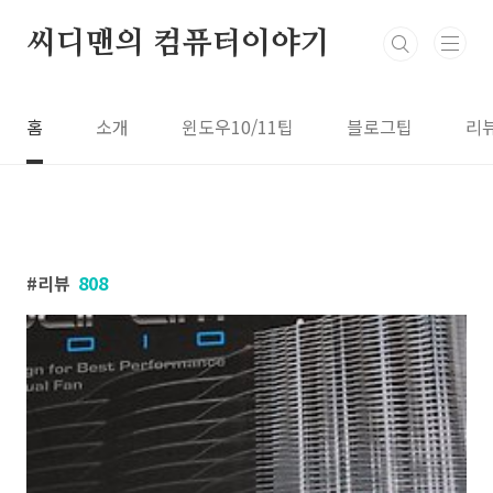
본문 바로가기
씨디맨의 컴퓨터이야기
홈
소개
윈도우10/11팁
블로그팁
리
리뷰
808