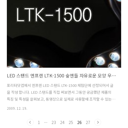
장착할 필요가 없으며, 수신거리가 길며, 선도 없으니 사용할 때 편하다
는 점이 있죠. W3 IGM-6000 패키지 패키지 전면입니다. 블루투스라는
이미지에 맞게 푸른색을 많이 사용한 디자인이 사용되었습니다. 시원해
보이네요. 마우스 색은 붉은색, 파랑색 두가지 모델이 있습니다. ..
LED 스탠드 엔프렌 LTK-1500 숲엔들 자유로운 모양 우수 기업 브랜드
포리터닷컴에서 엔프렌 LED 스탠드 LTK-1500 체험단에 선정되어서 글
을 작성 합니다. LED 스탠드를 직접 써보면서 그동안 궁금했던 제품의
특징 및 특성을 살펴보고, 동영상으로 실제로 사용할때 조작할 수 있는
부분을 살펴보면서 자세한 리뷰를 적어보도록 하겠습니다. LED 스탠드
2009. 12. 19.
는 보통 저전력으로 알려져 있고, 수명이 긴것으로 (5만시간) 알려져 있
습니다. 엔프렌 LED 스탠드 LTK-1500 박스 패키지 박스는 조금 큰편입
1
···
23
24
25
26
27
니다. 아무래도 스탠드의 밑받침과 윗부분이 합쳐져 있는 일체형이기 때