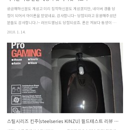
궁금해하신분도 계셨고 미리 짐작하신분도 계셨겠지만, 네이버 경품 당
첨이 되어서 아이폰을 받았네요. 감사합니다~ 당첨되라고 응원해주셨던
분들도 감사합니다.!~ 러브드웹님도 당첨되셨죠. 폰은 저보다 동생이 먼
저 받았네요. 사실 이 아이폰은 동생이 쓰기로 했습니다. 그래서 처음 등
2010. 1. 14.
록할때도 네이버 경품 안내쪽에 전화를 해서 동생이 쓸거라고 말하고, 절
차를 밟아서 동생이름으로 등록을 마쳤네요.이 사진은 동생이 찍은. 좀
급하게 찍어서 조금 날라갔네요. 아이폰을 다시 제가 찍어보았습니다. 특
징은 아이팟과 비슷한데 위에 소리가 나오는 스피커부분이 있네요. 옆면
부분도 버튼이 좀 더 많네요. 폰기능이 있으니 옆부분에는 볼륨 조절 이
외에 진동/음성 조절하는 부분도 있네요. 스피커잭은 아이팟은 하단에
있는데 반해 아이폰은 하..
스틸시리즈 킨주(steelseries KINZU) 필드테스트 리뷰 및 로직텍 G1 비교기