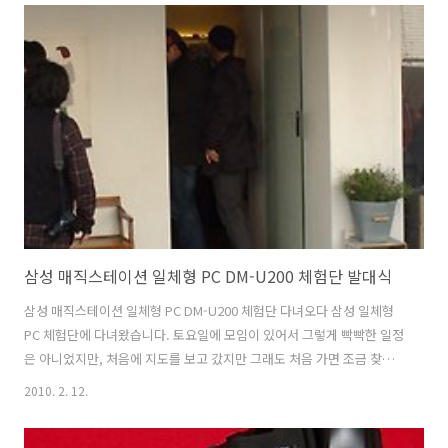
DDR800 2EA CASE : ZALMAN GT1000 티타늄 제품사양 모델 Ultra-
120 eXtreme 크기 L63.44 x W132 x H160.5 mm (Heatsink only) 무
게 790g (Heatsink Only) 재질 Copper(base), Aluminum(Fin) Fan
Model : A..
삼성 매직스테이션 일체형 PC DM-U200 체험단 발대식
삼성 매직스테이션 일체형 PC DM-U200 체험단 다녀오다 삼성 일체형
PC 체험단에 다녀왔습니다. 토요일에 모임이 있어서 그렇게 빡빡한 일정
은 아니었지만, 처음에 지도를 보고 갔지만 그래도 처음 가면 조금 찾기
힘든 위치에 있더군요. 한바퀴 돌아서 도착을 했습니다. 시간은 많이 늦
2010. 2. 12.
지 않게 도착을 했네요. 입구에는 DM-U200 삼성 일체형 PC 에 대한 설
명 팻말이 있습니다. 딱 느껴지겠지만 삼성은 앞으로 이렇게 저전력 그리