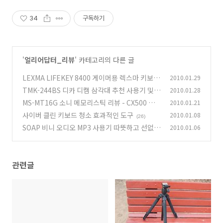
34
구독하기
'
얼리어답터_리뷰
' 카테고리의 다른 글
LEXMA LIFEKEY 8400 게이머용 렉스마 키보드
2010.01.29
HARD 사용기
TMK-244BS 디카 디캠 삼각대 추천 사용기 및
2010.01.28
(15)
사진 동영상
MS-MT16G 소니 메모리스틱 리뷰 - CX500 에
2010.01.21
(14)
사용
사이버 클린 키보드 청소 효과적인 도구
2010.01.08
(1)
(26)
SOAP 비니 오디오 MP3 사용기 따뜻하고 선없는
2010.01.06
자유로움
(9)
관련글