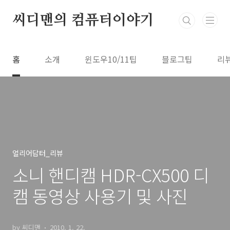
본문 바로가기
씨디맨의 컴퓨터이야기
홈
소개
윈도우10/11팁
블로그팁
리
얼리어답터_리뷰
소니 핸디캠 HDR-CX500 디
캠 동영상 사용기 및 사진
by 씨디맨
2010. 1. 22.