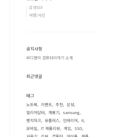
삼성SDI
여행/사진
공지사항
씨디맨의 컴퓨터이야기 소개
최근댓글
태그
노트북
이벤트
추천
삼성
얼리어답터
개봉기
samsung
벤치마크
유플러스
인테리어
It
모바일
IT 제품리뷰
게임
SSD
사용기
리뷰
컴퓨터
아이폰
제품