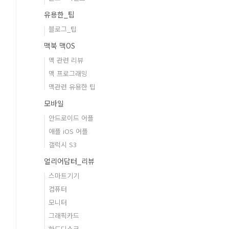
유용한_팁
블로그_팁
맥북 맥OS
맥 관련 리뷰
맥 프로그래밍
맥관련 유용한 팁
모바일
안드로이드 어플
애플 iOS 어플
갤럭시 S3
얼리어답터_리뷰
스마트기기
컴퓨터
모니터
그래픽카드
하드디스크