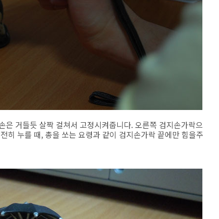
왼손은 거들듯 살짝 걸쳐서 고정시켜줍니다. 오른쪽 검지손가락으
완전히 누를 때, 총을 쏘는 요령과 같이 검지손가락 끝에만 힘을주