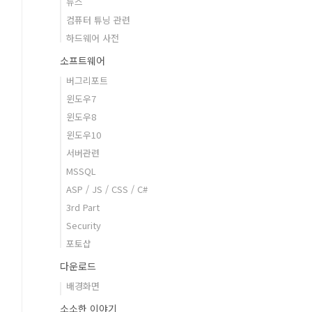
뉴스
컴퓨터 튜닝 관련
하드웨어 사전
소프트웨어
버그리포트
윈도우7
윈도우8
윈도우10
서버관련
MSSQL
ASP / JS / CSS / C#
3rd Part
Security
포토샵
다운로드
배경화면
소소한 이야기