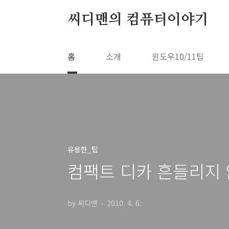
본문 바로가기
씨디맨의 컴퓨터이야기
홈
소개
윈도우10/11팁
유용한_팁
컴팩트 디카 흔들리지 
by 씨디맨
2010. 4. 6.