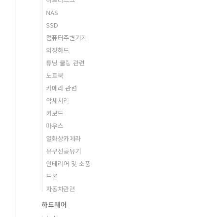
NAS
SSD
컴퓨터주변기기
외장하드
튜닝 쿨링 관련
노트북
카메라 관련
악세서리
키보드
마우스
열화상카메라
유무선공유기
인테리어 및 소품
드론
자동차관련
하드웨어