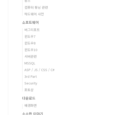
뉴스
컴퓨터 튜닝 관련
하드웨어 사전
소프트웨어
버그리포트
윈도우7
윈도우8
윈도우10
서버관련
MSSQL
ASP / JS / CSS / C#
3rd Part
Security
포토샵
다운로드
배경화면
소소한 이야기