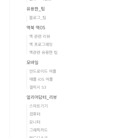
유용한_팁
블로그_팁
맥북 맥OS
맥 관련 리뷰
맥 프로그래밍
맥관련 유용한 팁
모바일
안드로이드 어플
애플 iOS 어플
갤럭시 S3
얼리어답터_리뷰
스마트기기
컴퓨터
모니터
그래픽카드
하드디스크