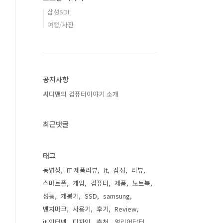
삼성SDI
여행/사진
공지사항
씨디맨의 컴퓨터이야기 소개
최근댓글
태그
동영상
IT 제품리뷰
It
삼성
리뷰
스마트폰
게임
컴퓨터
제품
노트북
성능
개봉기
SSD
samsung
벤치마크
사용기
후기
Review
it 인터넷
디자인
추천
얼리어답터