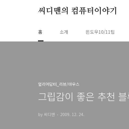
본문 바로가기
씨디맨의 컴퓨터이야기
홈
소개
윈도우10/11팁
얼리어답터_리뷰/마우스
그립감이 좋은 추천 블루투
by 씨디맨
2009. 12. 24.