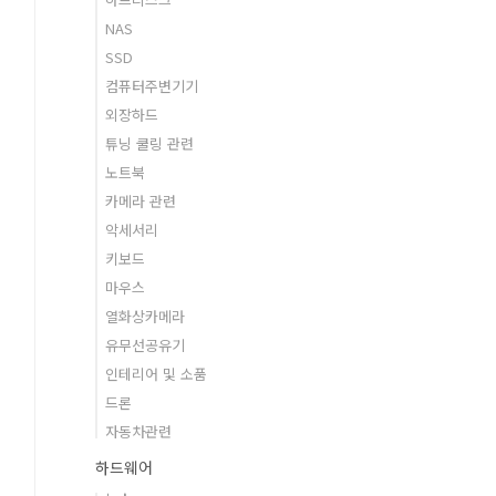
NAS
SSD
컴퓨터주변기기
외장하드
튜닝 쿨링 관련
노트북
카메라 관련
악세서리
키보드
마우스
열화상카메라
유무선공유기
인테리어 및 소품
드론
자동차관련
하드웨어