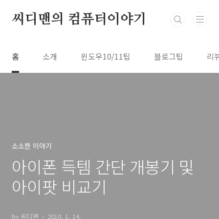
본문 바로가기
씨디맨의 컴퓨터이야기
홈
소개
윈도우10/11팁
블로그팁
리
소소한 이야기
아이폰 득템 간단 개봉기 및
아이팟 비교기
by 씨디맨
2010. 1. 14.