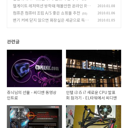
워에서 씨디맨
헬게이트 레저렉션 방학때 해볼만한 온라인 RPG
2010.01.08
(37)
게임
컴퓨존 컴퓨터 조립 A/S 좋은 쇼핑몰 추천
2010.01.06
(7)
(55)
변기 커버 닫지 않으면 화장실은 세균으로 득실
2010.01.05
(25)
관련글
쥬늬님의 선물 - 씨디맨 동영상
인텔 i3 i5 i7 새로운 CPU 발표
인트로
회 참가기 - EL타워에서 씨디맨