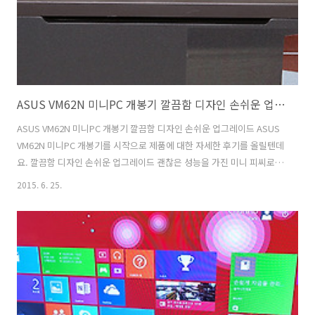
서도 조용하게..
ASUS VM62N 미니PC 개봉기 깔끔함 디자인 손쉬운 업그레이드
ASUS VM62N 미니PC 개봉기 깔끔함 디자인 손쉬운 업그레이드 ASUS
VM62N 미니PC 개봉기를 시작으로 제품에 대한 자세한 후기를 올릴텐데
요. 깔끔함 디자인 손쉬운 업그레이드 괜찮은 성능을 가진 미니 피씨로
이 제품을 소개할 수 있습니다. i5-4210U 프로세서를 넣었고 로컬 메모
2015. 6. 25.
르는 4GB를 넣었습니다. 그래픽은 820M을 넣어서 ASUS VM62N 미니
PC는 작지만 꽤 좋은 성능을 내는 제품인데요. 디자인도 상당히 깔끔합
니다. 위에서 보면 정사각형 모양으로 된 상단에 메탈 디자인의 커버와
세련된 디자인을 가진 제품으로, 인터페이스를 모두 후면으로 위치해서
ASUS VM62N 미니PC는 거실에서 놓고 사용하기에도 너무 잘 어울리는
제품 입니다. VESA 마운트 홀에 고정할 수 있는 킷을 제..