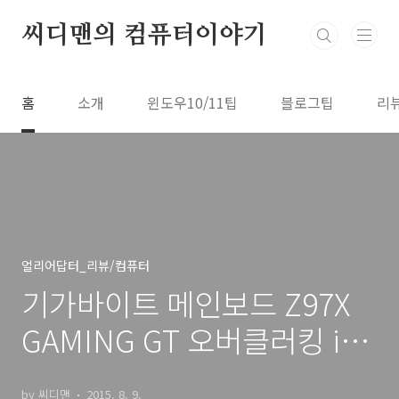
본문 바로가기
씨디맨의 컴퓨터이야기
홈
소개
윈도우10/11팁
블로그팁
리
얼리어답터_리뷰/컴퓨터
기가바이트 메인보드 Z97X
GAMING GT 오버클러킹 i7-
4770K
by 씨디맨
2015. 8. 9.