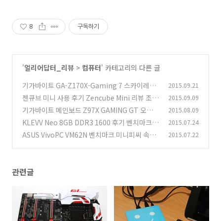
8
구독하기
'
얼리어답터_리뷰
>
컴퓨터
' 카테고리의 다른 글
기가바이트 GA-Z170X-Gaming 7 스카이레이
2015.09.21
크 조립
젠큐브 미니 사용 후기 Zencube Mini 리뷰 조이
2015.09.09
(27)
젠
기가바이트 메인보드 Z97X GAMING GT 오버클
2015.08.09
(1)
러킹 i7-4770K
KLEVV Neo 8GB DDR3 1600 후기 벤치마크
2015.07.24
(2)
ASUS VivoPC VM62N 벤치마크 미니피씨 속도
2015.07.22
(0)
(12)
관련글