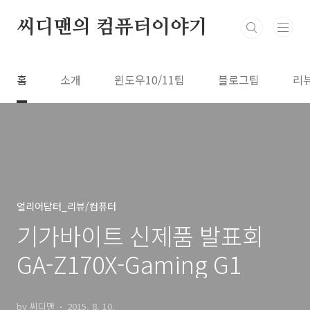
본문 바로가기
씨디맨의 컴퓨터이야기
홈
소개
윈도우10/11팁
블로그팁
리
얼리어답터_리뷰/컴퓨터
기가바이트 신제품 발표회
GA-Z170X-Gaming G1
by 씨디맨
2015. 8. 10.