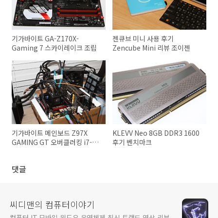
기가바이트 GA-Z170X-
젠큐브 미니 사용 후기
Gaming 7 스카이레이크 조립
Zencube Mini 리뷰 조이젠
기가바이트 메인보드 Z97X
KLEVV Neo 8GB DDR3 1600
GAMING GT 오버클러킹 i7-
후기 벤치마크
4770K
댓글
씨디맨의 컴퓨터이야기
컴퓨터 IT 모바일 윈도우 운영체제 최신 트랜드 영상 리뷰