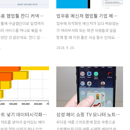
 움직임 그리고 정밀 타격, 탱
려운 인터페이스의 영상 제작툴을 배워서
몰아본다는 그런 느낌 때문에
쓰는게 뭔가 배움의 과정이고 어려우면서
잔디 업무용 협업툴 잔디 커넥트로 구글캘린더 연동하기
업무용 메신저 협업툴 기업 메신저에 딱 맞춰진 잔디 써보자
을 할 때 빠르게 빠져듭니다.
도 대단해보였는데요. 그런데 이제는 더
임이 비교적 단순하고 어렵지
쉽게 간단하게 적용하는 방법들이 쉽게
업툴에 구글캘린더로 일정까지
업무에 최적화된 메신저가 있다 써보았는
더 좋았습니다. 하지만 실제
공유되고 있습니다. 1인 미디어가 많아지
러 서비스를 하나로 묶을 수
가 여러부서와 또는 파견 사원들과 일을
할 때 머리를 많이 써야 하는데
면서 영상 제작 툴에도 사람들 관심이 많
았던 것 같은데요. 잔디 업무
함께 할 때 이런 툴은 사실 필수 인데요.
 한번 쏘고 난 뒤 장전하는데 시
아지고 있는..
에 잔디 커넥트로 구글캘린더
업무용 메신저 협업툴 기업 메신저에 딱
.
2018. 9. 20.
법을 알아보려고 합니다. 이
맞춰진 잔디 아시나요. 무료로 기본적으
 협업툴 잔디를 사용하는 방
로 사용이 가능하며 확장된 기능은 저렴
했는데요. 커넥트에서는 다양
하게 사용이 가능합니다. 업무용 메신저
 연동 할 수 있습니다. 구글캘
협업툴 잔디 기업 메신저로 효율적으로
 많은 분들이 자주 쓰는 서비
업무를 할 수 있도록 도와주는 많은 기능
 일정을 정리하기 위해서 많
을 가지고 있는데요. 할 일 목록을 정해서
일정을 등록하자마자 협업툴에
알려주거나 여러 팀을 만들고 같이 대화
로 직접 띄워서 보는 것은 아
를 나눌 사람을 초대하여 업무지시나 또
지 않고 일정을 확인할 수 있
는 토론을 할 수 있습니다. 군더더기 없는
블로그 차트 넣기 데이터시각화 차트 솔루션 데이터플래닛 쓰자
삼성 페이 쇼핑 TV 모니터 노트북 싸게 사는 방법 삼페쇼핑
 업무용 협업툴를 사용 중 인데
디자인에 빠른 속도 그리고 여러 편의 기
업무용 협업툴 잔디 커넥트로 구
능때문에 앞으로 어떻게 더 발전할지가
 차트를 넣어서 살아있는 페이
무더운 여름 스마트폰에 잠든 쿠폰으로
연동하기 근데 잔디 커넥트에
기대되는 툴이었는데요. 효과적인 팀워크
보자 정말 이런거 하나 있었
쇼핑해보자 더운 여름 시원한 에어컨 바