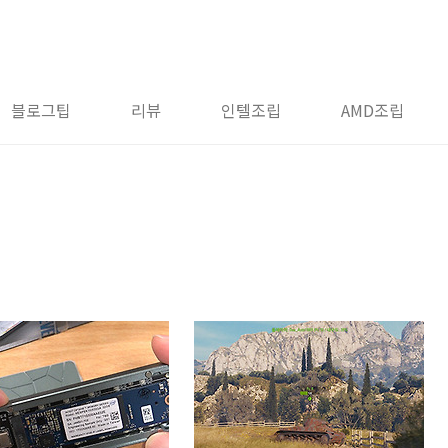
블로그팁
리뷰
인텔조립
AMD조립