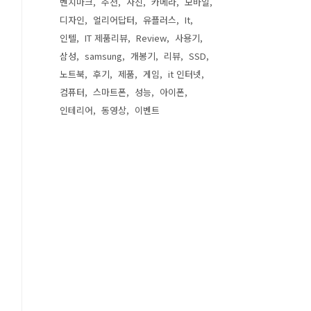
벤치마크
추천
사진
카메라
모바일
디자인
얼리어답터
유플러스
It
인텔
IT 제품리뷰
Review
사용기
삼성
samsung
개봉기
리뷰
SSD
노트북
후기
제품
게임
it 인터넷
컴퓨터
스마트폰
성능
아이폰
인테리어
동영상
이벤트