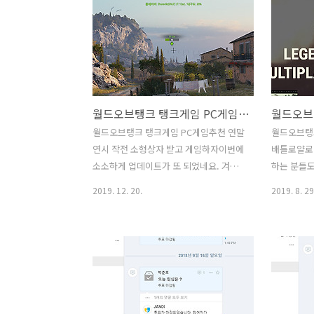
프트웨어 경우 주의가 필요합니다. 윈도
정이 엄청 
우10 구매를 생각하는 분들은 컴퓨터 구
도 있고 사
매하고 난 뒤 운영체제 설치를 고민하는
명이 탱크를
분들이 있을테고, 윈도우7 기술지원이 종
본적은 없지
료되면서 윈도우10으로 업그레이드를 생
청 큰 소음
각하는 분들이 있을것 입니다. 운영체제
너무 좋았는
월드오브탱크 탱크게임 PC게임추천 연말연시 작전 소형상자 받고 게임하자
를 설치하는데 있어서 좀 더 저렴하게 구
차들을 몰아
매를 하기 위해서 불법으로 설치하거나
다. 월드오
월드오브탱크 탱크게임 PC게임추천 연말
월드오브탱
또는 아주 저렴하게 판매하는 잘못된 제
은 무료게임
연시 작전 소형상자 받고 게임하자이번에
배틀로얄로 
품을 구매하는 오류를 범해서는 안됩니
회원가입만 
소소하게 업데이트가 또 되었네요. 겨울
하는 분들
다. 이유는 분명하게 있습니다.윈도우10
리미엄등을 
이고 곧 크리스마스이니까요. 월드오브탱
데요. 월
2019. 12. 20.
2019. 8. 29
구매 시 정품을 ..
으로 시작할 
크 탱크게임을 해봅시다. PC게임추천으
생겼습니다
로 이 게임을 소개를 해봅니다. 연말연시
얄 모드가 
작전을 통해서 소형상자 받고 게임할 수
볼건데요. 
있는데요. 월드오브탱크 탱크게임은 공략
예정이 되어
법은 그렇게 어렵진 않습니다. 게임 방법
이트가 한번
이 쉬우면서도 나름 사실 어려운 게임이
가 추가되면
긴 하죠. 조작하는 키는 몇개 안되어서 누
요. 이 게임