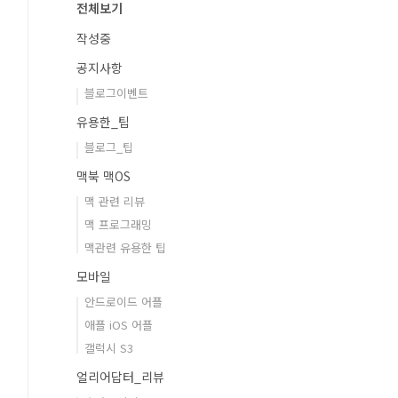
전체보기
작성중
공지사항
블로그이벤트
유용한_팁
블로그_팁
맥북 맥OS
맥 관련 리뷰
맥 프로그래밍
맥관련 유용한 팁
모바일
안드로이드 어플
애플 iOS 어플
갤럭시 S3
얼리어답터_리뷰