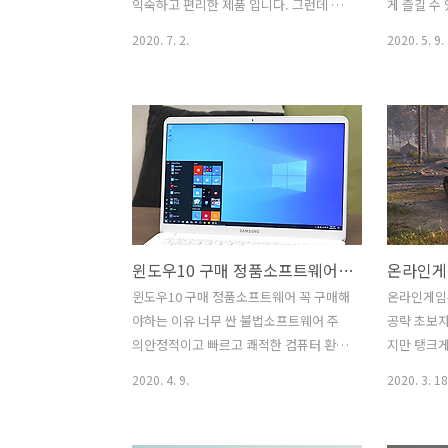
제를 쓰는게 좀 당연시 되던 때가 있었는
유료툴이긴 합
익숙하고 편리한 제품 입니다. 그런데 생
게 즐길 수
데요. 그런데 요즘은 시대가 많이 바뀌었
각보다는 비싸다고 생각하는 분들이 많
다. 월드오
2020. 7. 2.
2020. 5. 9.
죠. 운영체..
죠. 정품 윈도우10 안전하게 구매 해야하
탱크 공략 
는 이유가 뭘까요? 굿윈도우캠페인은 내
린을 향하
컴퓨터를 안전하게 오래 사용할 수 있는
요. 그전에
가장 좋은 방법을 설명하는데요. 정품 윈
해야했는데 
도우10을 쓰는 이유는 보안 강화와 편리
행을 하다
성 입니다. 정가보다 터무니없이 저렴하
다시 리스
게 판매하는 윈도우 운영체제와 오피스
마우스만 조
제품들이 있는데요. 여기에는 함정이 있
어렵지 않게
습니다. 불법 유통 제품들을 구매할 경우
그렇다고 그
윈도우10 구매 정품소프트웨어 꼭 구매해야하는 이유 너무 싼 불법소프트웨어 주의
해킹 당하거나 디바이스에 저장한 개인정
니다. 탱크
보나 중요한 파일이 유출될 수 도 있습니
킬(?) 과
윈도우10 구매 정품소프트웨어 꼭 구매해
온라인게임
다. 그냥 싸다는 이유만으로 구매하면 뭔
어야 합니다
야하는 이유 너무 싼 불법소프트웨어 주
공략 초보자
가 찝찝하고 불안한 상태에서 계속 사용
https://w
의안정적이고 빠르고 쾌적한 컴퓨터 환경
지만 탱크게
해야하죠. 윈도우 운영체제가 포함되지
events/ro
을 만들기 위해서는 깨끗해야 합니다. 윈
인게임추천
2020. 4. 9.
2020. 3. 18
않은 노트북을 구매..
도우10 구매 정품소프트웨어 꼭 구매해야
해서 알아
하는 이유이기도 한데요. 정품을 써야 안
통해서 초보
전하다는 뜻 입니다. 너무 저렴한 불법소
법을 소개하