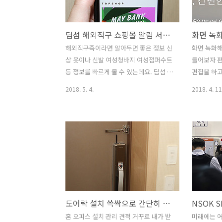
동시화면을 통해서 5개의 화면을 볼 수 있
지 압축이 
는데요. 덕분에 빠르게 넘겨보면서 놓치
지만 눈으로
딤섬 해외직구 쇼핑몰 알림 서비스 선택해서 받아보자
지 않고 모든 경기를 동시에 볼 수 도 있습
슷해보입니다
니다. 하나라도 놓치고 싶지 않은 분들께
벼워질 수 있
해외직구족이라면 알아두면 좋은 정보 신
화면 녹화해
좋은 서비스를 제공 하는데요. 시작 광고
고화질 이미
상 옷이나 신발 여성청바지 여성점퍼수트
들어보자 
를 보지 않고, 프로야구 실시간 중계를 볼
데요. 그럼
등 정보를 빠르게 볼 수 있는데요. 딤섬 해
편집을 하고
수 있다는 점은 야..
이트 무료 im
외직구 쇼핑몰 알림 서비스를 이용해 볼
녹화 및 비
2018. 5. 4.
2018. 4. 11
수 있습니다. 원하는 정보를 선택해서 받
Screen C
아 볼 수 있는데요. 딤섬 해외직구 쇼핑몰
많은 툴들이
알림 서비스는 수많은 해외 직구 쇼핑몰
인터페이스가
에서 세일 정보들을 선택적으로 받아 볼
비디오 편집 
수 있습니다. 지금 200여개 정도의 해외
Screen C
쇼핑몰 리스트가 추가되어 있습니다. 놓
방법으로 
치기 쉬운 정보들을 한 화면에서 모아서
뭔가 배우지
볼 수 있으니 괜찮고 만약 어떤 제품을 구
수 있습니다
매하기 위해서 일일이 링크를 입력하거나
며 속도고 
도어락 설치 쓱싹으로 간단히 해결! 보일러 벽걸이티비 에어컨 설치도 가능
즐겨찾기를 이용했다면 이곳에서 좀 더
집의 경우
편하게 사용이 가능 합니다. 광고도 없고
아주 빠르게
홈 오피스 설치 관리 견적 거꾸로 내가 받
미래에는 