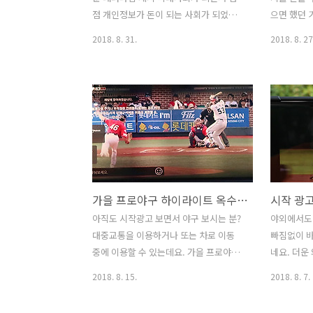
유용한 툴 소개 잔디 에버노트
있는 서비스
점 개인정보가 돈이 되는 사회가 되었습
으면 했던 
SendAnywhere 9선 GitHub..
데요. 저는
니다. DATx는 기존 디지털 광고 산업 문제
네요. 블로
2018. 8. 31.
2018. 8. 27
있는데요. ..
를 해결 하려고 하는데요. 그러면서 새로
터시각화 
운 패러다임을 제시하려고 합니다. 지금
서 간단하게
까지의 전통적인 광고 산업에서는 개인의
차트 넣기를
행동이나 정보가 특정 회사에 소유화 되
로그램을 써
면서 문제가 있었습니다. 개인정보의 무
는데요. 프
자비한 수집과 개인의 무관심 때문에 자
해서 차트를
신의 정보가 쉽게 유출될 수 있는 상황이
프로그램을
되어버렸죠. 블록체인 프로젝트인 DATx
를 넣어야 
는 유저 데이터를 탈중앙화 하여 분산 및
기는데요. 
가을 프로야구 하이라이트 옥수수 켜고 대중교통에서도 보자
암호화를 하여 통합하여 사용할 수 있도
트를 만드는
록 합니다. 블록체인을 이용하여 각 블록
려고 합니다
아직도 시작광고 보면서 야구 보시는 분?
야외에서도
에 있는 분산형 데이터를 집합시켜서 온
든 올릴 수
대중교통을 이용하거나 또는 차로 이동
빠짐없이 바
전한 유저 데이터를 만들 수 있는데요.
요. 블로그
중에 이용할 수 있는데요. 가을 프로야구
네요. 더운
DATx 디지털 광고 산업 문제 해결의 새로
솔루션 데
하이라이트 옥수수 켜고 대중교통에서도
니다. 시작 
2018. 8. 15.
2018. 8. 7.
운..
https://w
봅니다. 처음 영상을 볼 때 시작광고가 나
이용해서 
오지 않아서 더 쉽고 빠르게 볼 수 있는데
좋은데요. 