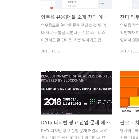
구나 재미있게 즐길 수 있는 게임 입니다.
을하고 빠른
탱크도 여러가지가 있는데 주변 장애물을
크를 직접 
업무용 유용한 툴 소개 잔디 에버노트 SendAnywhere 9선
잘 이용해서 싸우면 유리하게 싸울 수 있
처음에 게임
습니다. 물론 게임을 하면서 계속 탱크를
그런데 게
업무용으로 쓸만한 툴들 괜찮은 것 뭐 없
업무용 협
업그레이드 하는 것이 중요 합니다. 2D 그
않아보여서 
나 새로운 툴을 써본다는 것은 스트레스
확인하자 여
래픽의 탱크게임은 아닙니다. 그래픽과
로 게임을 
이면서도 잘 만나면 기쁜 일이기도 합니
있어서 괜찮
실사처럼 그래픽이 적용된 전장에서 게임
요. 탱크는
다. 업무용 유용한 툴 소개를 해보려고 하
용 협업툴
2018. 11. 1.
2018. 11. 1
할 ..
간이 걸리..
는데요. 잔디 에버노트 SendAnywhere
연동하는 방
등 9선을 소개해 보려고 합니다. 업무용
전에 업무용
툴로 다양한 프로그램을 써 봤지만 여러
법은 소개 
가지 이유로 정말 다양한 툴을 실제 업무
한 서비스를
에서는 쓰고 있을 것 같습니다. 잠깐 쓰다
린더는 아마
가 말아버리는 툴도 많지만 계속 쓰는 툴
스일텐데요.
들도 많죠. 많은 사람들과 동시에 업무를
이 쓰죠. 
하다보면 다양한 툴을 쓸 수 밖에 없는데
도 나타나므
요. 일의 효율을 더 높이기 위해서 그리고
니지만 놓치
DATx 디지털 광고 산업 문제 해결의 새로운 패러다임 제시
관리를 위해서도 필요해서 입니다. 여러
네요. 잔디
가지 툴을 소개해 봅니다. 필요하신 툴은
요. 잔디 
DATx 디지털 광고 산업 문제 해결의 새로
웹사이트에
설치해서 써보시면 좋을듯해요. 업무용
글캘린더 
운 패러다임 제시 미래사회가 되면서 점
지를 만들어