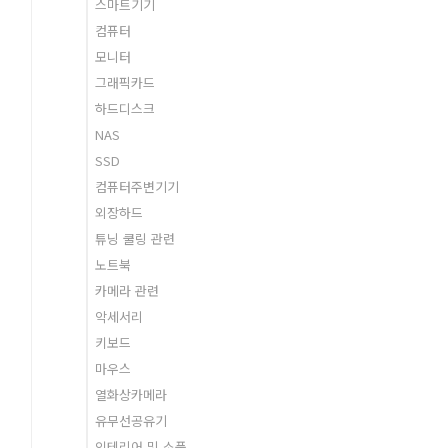
스마트기기
컴퓨터
모니터
그래픽카드
하드디스크
NAS
SSD
컴퓨터주변기기
외장하드
튜닝 쿨링 관련
노트북
카메라 관련
악세서리
키보드
마우스
열화상카메라
유무선공유기
인테리어 및 소품