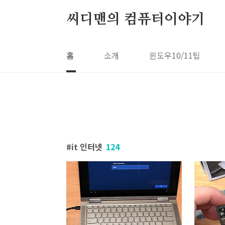
본문 바로가기
씨디맨의 컴퓨터이야기
홈
소개
윈도우10/11팁
it 인터넷
124