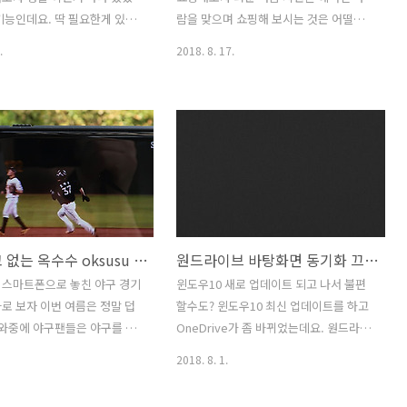
들은 무료로 사용이 가능 한
를 위한 협업툴을 실제로 제가 처음 사용
기능인데요. 딱 필요한게 있었
람을 맞으며 쇼핑해 보시는 것은 어떨까
 RSS 구독 서비스도 이용하고
해보고 느낀점을 적어보려고 합니다. 업
그 차트 넣기를 할건데요. 데이
요. 삼성 페이 쇼핑을 이용해서 TV 모니터
.
2018. 8. 17.
무용 메신..
차트 솔루션 데이터플래닛을 써
노트북 싸게 사는 방법을 소개합니다. 삼
 추가해볼 것 입니다. 블로그
페쇼핑이라고 하는데요. 최저가보다 좀
 하려면 제 경우에는 원래 프
더 저렴하게 살 수 있어요. 삼성 페이 쇼핑
서 차트를 직접 만든뒤 넣었
에 들어가보면 여러가지 이벤트가 진행
로그램 중에는 플래시를 이용
중 인데요. 평상시에도 스마트폰을 들고
 넣는 방법도 있는데요. 다만
다니면서 너무 편하게 결제하며 사용하고
 꼭 실행해야해서 급하게 차트
있는데 이벤트도 있다면 굳이 안할 이유
할 경우에 좀 애매한 경우가 생
가 없습니다. 리워즈가 계속 쌓이실텐데
웹사이트에 접속해서 바로 차
이것을 어떻게 활용할 수 있는지 살펴보
시작 광고 없는 옥수수 oksusu 프로야구 하이라이트 챙겨보자
원드라이브 바탕화면 동기화 끄는 방법 장점 단점
 방법이 있어서 설명을 해보
겠습니다. 그리고 10000P를 쉽게 얻는 방
. 차트는 웹 기반인 곳에 어디
법도 알아보도록 할께요. 삼성 페이는 정
 스마트폰으로 놓친 야구 경기
윈도우10 새로 업데이트 되고 나서 불편
 있고 쇼셜공유도 가능했는데
말 너무 편합니다. 요즘 밖에 나갈 때 지갑
로 보자 이번 여름은 정말 덥
할수도? 윈도우10 최신 업데이트를 하고
 차트 넣기 데이터시각화 차트
안들고 나갔다고 걱정하는 분은 없죠. 삼
 와중에 야구팬들은 야구를 봅
OneDrive가 좀 바뀌었는데요. 원드라이
이터플래닛 쓰자
성 페이 쇼핑 TV 모니터 노트북 싸게..
광고 없는 옥수수 oksusu를
브 바탕화면 동기화 끄는 방법 뭔지 물어
2018. 8. 1.
ww.d..
프로야구 하이라이트 챙겨 보면
보는사람이 늘었는데요. 이것은 원드라이
일부 광고부터 봐야 하는 야구
브의 장점이기도 단점이 될 수 도 있는 부