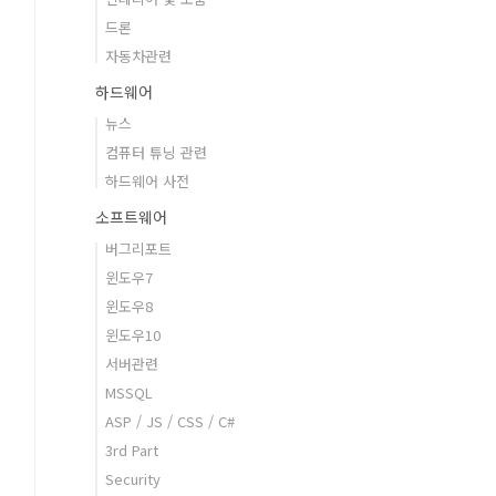
드론
자동차관련
하드웨어
뉴스
컴퓨터 튜닝 관련
하드웨어 사전
소프트웨어
버그리포트
윈도우7
윈도우8
윈도우10
서버관련
MSSQL
ASP / JS / CSS / C#
3rd Part
Security