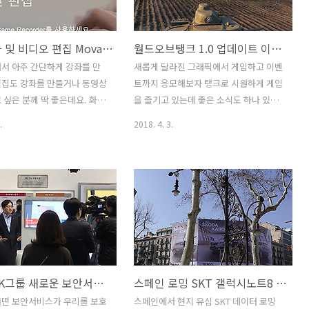
가능한데요. 용량은 확 줄어들
배틀그라운드 게임 할 때는 자동으로 헤
 보기에는 이미지가 거의 비
드셋으로 설정이 되고 게임을 끄면 자동
화면 녹화 및 비디오 편집 Movavi Screen Capture Studio
월드오브탱크 1.0 업데이트 이벤트 무작위 전투로 토큰 얻고 상품도
. 덕분에 웹사이트가 더 가
으로 2.1 채널 책상위에 있는 스피커에서
죠. imgPresso 사이트에서
소리가 나오는 방법을 소개 합니다. 배틀
서 아주 간단하게 강좌를 만
새롭게 달라진 그래픽에서 게임하고 이벤
지 압축 솔루션을 제공 하는
그라운드 게임은 솔로 플레이 할 것이 아
편집도 강좌를 만들거나 동영상
트까지 응모해보자 탱크로 시원하게 게임
 써볼까요. 이미지 용량 압축 사
니라면 헤드셋이 사실 필수인 게임인데
 싶은 분께 딱 좋은데요. 화면
을 즐기고 있는데 좋은 소식도 하나 있네
gpre..
요. 스피커 헤드폰 변경 단축키 필요 없..
디오 편집 프로그램 Movavi
요. 게임월드오브탱크 1.0 업데이트 이벤
.
2018. 4. 3.
apture Studio을 소개 합니다.
트가 진행 중 인데요. 게임을 하면서 모은
 있지만 이 제품은 꽤 깔끔한
토큰으로 최강지역 경쟁을 하면 순위에
 장점 입니다. 화면 녹화 및
올라가면 상품이 있네요. 게임월드오브탱
프로그램 중 Movavi
크 1.0 업데이트로 더 좋아진 HD그래픽과
apture Studio는 상당히 쉬운
달라진 전장을 달리면서 게임도 하고 이
사용하게 되어있어서 별다르게
벤트도 응모를 해보죠. 1등 상품은 무려
 않아도 바로 익히고 사용할
ALIENWARE 17 입니다. 2위-251위는 인
. 4K 녹화 및 편집까지 가능하
텔 코어 i7 프로세서를 준다고 합니다. 이
무척 빠른 편입니다. 동영상 편
벤트 기간내에 응모해야하니 당장 설치해
NSOK SK그룹 새로운 보안서비스, 미래도시에 대한 비전 체험
스페인 로밍 SKT 갤럭시노트8 로밍 속도 후기
에 매빅프로로 촬영한 영상도
보아요. 게임을 즐기면서 좋아진 좋아진
 편집이 가능해서 최신 장비
그래픽 그리고 새로 추가된 맵과 사운드
어떤 보안서비스가 우리를 보호
스페인에서 현지 유심 SKT 데이터 로밍