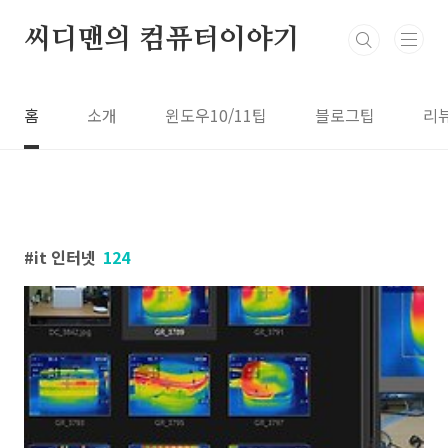
본문 바로가기
씨디맨의 컴퓨터이야기
홈
소개
윈도우10/11팁
블로그팁
리
it 인터넷
124