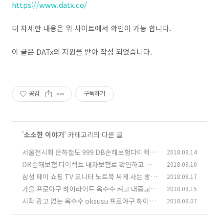
https://www.datx.co/
더 자세한 내용은 위 사이트에서 확인이 가능 합니다.
이 글은 DATx의 지원을 받아 작성 되었습니다.
공감
구독하기
'
소소한 이야기
' 카테고리의 다른 글
서울전시회 은하철도 999 DB손해보험다이렉트
2018.09.14
하고 입장권 받자
DB손해보험 다이렉트 내차보험료 확인하고 코
2018.09.10
(2)
엑스 아쿠아리움 입장권 받자
삼성 페이 쇼핑 TV 모니터 노트북 싸게 사는 방법
2018.08.17
(2)
삼페쇼핑
가을 프로야구 하이라이트 옥수수 켜고 대중교통
2018.08.15
(4)
에서도 보자
시작 광고 없는 옥수수 oksusu 프로야구 하이라
2018.08.07
(2)
이트 챙겨보자
(2)