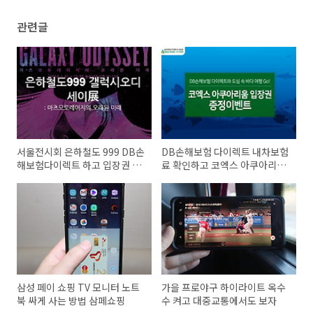
관련글
서울전시회 은하철도 999 DB손
DB손해보험 다이렉트 내차보험
해보험다이렉트 하고 입장권 받
료 확인하고 코엑스 아쿠아리움
자
입장권 받자
삼성 페이 쇼핑 TV 모니터 노트
가을 프로야구 하이라이트 옥수
북 싸게 사는 방법 삼페쇼핑
수 켜고 대중교통에서도 보자