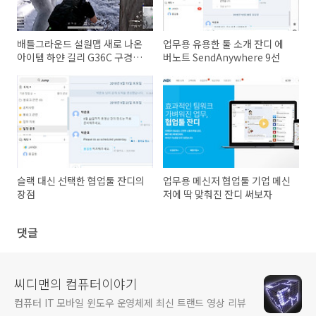
배틀그라운드 설원맵 새로 나온
업무용 유용한 툴 소개 잔디 에
아이템 하얀 길리 G36C 구경하
버노트 SendAnywhere 9선
기
슬랙 대신 선택한 협업툴 잔디의
업무용 메신저 협업툴 기업 메신
장점
저에 딱 맞춰진 잔디 써보자
댓글
씨디맨의 컴퓨터이야기
컴퓨터 IT 모바일 윈도우 운영체제 최신 트랜드 영상 리뷰