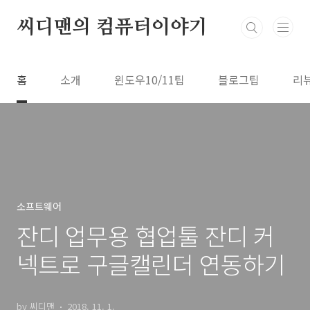
본문 바로가기
씨디맨의 컴퓨터이야기
홈
소개
윈도우10/11팁
블로그팁
리
소프트웨어
잔디 업무용 협업툴 잔디 커
넥트로 구글캘린더 연동하기
by 씨디맨
2018. 11. 1.