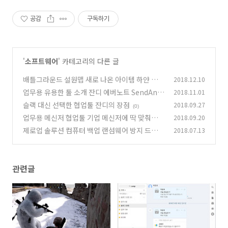
공감
구독하기
'
소프트웨어
' 카테고리의 다른 글
배틀그라운드 설원맵 새로 나온 아이템 하얀 길리
2018.12.10
G36C 구경하기
업무용 유용한 툴 소개 잔디 에버노트 SendAny
2018.11.01
(1)
where 9선
슬랙 대신 선택한 협업툴 잔디의 장점
2018.09.27
(1)
(0)
업무용 메신저 협업툴 기업 메신저에 딱 맞춰진
2018.09.20
잔디 써보자
제로업 솔루션 컴퓨터 백업 랜섬웨어 방지 드라이
2018.07.13
(1)
버 자동설치
(1)
관련글