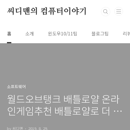
본문 바로가기
씨디맨의 컴퓨터이야기
홈
소개
윈도우10/11팁
블로그팁
리
소프트웨어
월드오브탱크 배틀로얄 온라
인게임추천 배틀로얄로 더 재
미있게
by 씨디맨
2019. 8. 29.