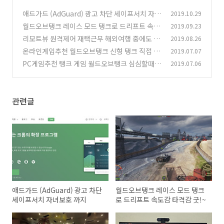
애드가드 (AdGuard) 광고 차단 세이프서치 자녀
2019.10.29
보호 까지
월드오브탱크 레이스 모드 탱크로 드리프트 속도
2019.09.23
(1)
감 타격감 굿!~
리모트뷰 원격제어 재택근무 해외여행 중에도 업
2019.08.26
(0)
무용 컴퓨터 편하게 쓰자
온라인게임추천 월드오브탱크 신형 탱크 직접 몰
2019.07.07
(0)
아보자
PC게임추천 탱크 게임 월드오브탱크 심심할때할
2019.07.06
(2)
만한게임
(2)
관련글
애드가드 (AdGuard) 광고 차단
월드오브탱크 레이스 모드 탱크
세이프서치 자녀보호 까지
로 드리프트 속도감 타격감 굿!~