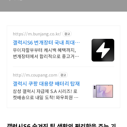
https://m.bunjang.co.kr/
광고
갤럭시S6 번개장터 국내 최대
브랜드 중고거래
무이자할부부터 캐시백 혜택까지,
번개장터에서 합리적으로 중고거래
하세요 전국 각지에서 올라오는 전
국구 최다 상품 매일 10만 개 이상의
신규 상품 업로드
http://m.coupang.com
광고
갤럭시 쿠팡 대용량 배터리 탑재
삼성 갤럭시 자급제 S.A 시리즈! 로
켓배송으로 내일 도착! 와우회원 무
료배송, 30일 반품! 부모님, 키즈폰
으로 안심!
갤럭시S6 숨겨진 팁 생활의 편리함을 주는 기