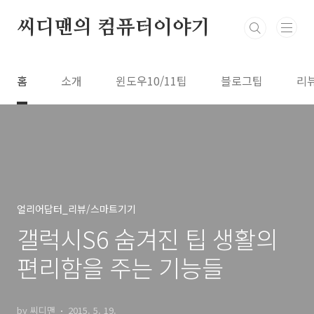
본문 바로가기
씨디맨의 컴퓨터이야기
홈
소개
윈도우10/11팁
블로그팁
리
얼리어답터_리뷰/스마트기기
갤럭시S6 숨겨진 팁 생활의
편리함을 주는 기능들
by 씨디맨
2015. 5. 19.