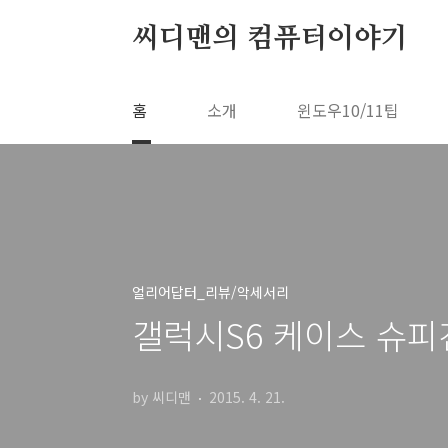
본문 바로가기
씨디맨의 컴퓨터이야기
홈
소개
윈도우10/11팁
얼리어답터_리뷰/악세서리
갤럭시S6 케이스 슈피
by 씨디맨
2015. 4. 21.