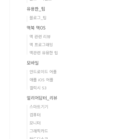
유용한_팁
블로그_팁
맥북 맥OS
맥 관련 리뷰
맥 프로그래밍
맥관련 유용한 팁
모바일
안드로이드 어플
애플 iOS 어플
갤럭시 S3
얼리어답터_리뷰
스마트기기
컴퓨터
모니터
그래픽카드
하드디스크