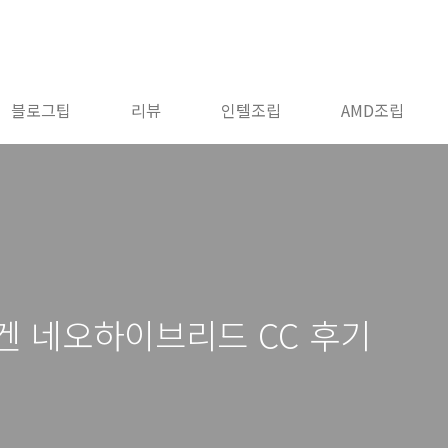
블로그팁
리뷰
인텔조립
AMD조립
겐 네오하이브리드 CC 후기