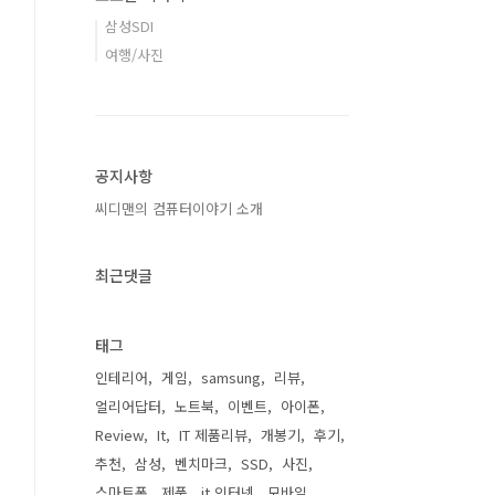
삼성SDI
여행/사진
공지사항
씨디맨의 컴퓨터이야기 소개
최근댓글
태그
인테리어
게임
samsung
리뷰
얼리어답터
노트북
이벤트
아이폰
Review
It
IT 제품리뷰
개봉기
후기
추천
삼성
벤치마크
SSD
사진
스마트폰
제품
it 인터넷
모바일