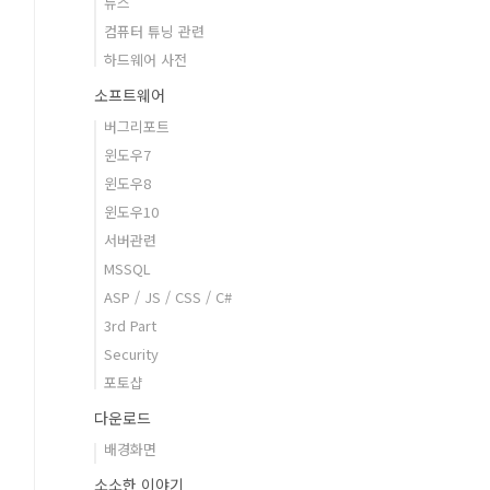
뉴스
컴퓨터 튜닝 관련
하드웨어 사전
소프트웨어
버그리포트
윈도우7
윈도우8
윈도우10
서버관련
MSSQL
ASP / JS / CSS / C#
3rd Part
Security
포토샵
다운로드
배경화면
소소한 이야기