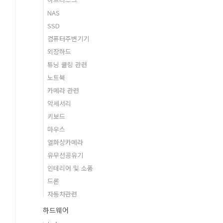
NAS
SSD
컴퓨터주변기기
외장하드
튜닝 쿨링 관련
노트북
카메라 관련
악세서리
키보드
마우스
열화상카메라
유무선공유기
인테리어 및 소품
드론
자동차관련
하드웨어