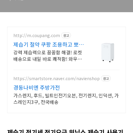
http://m.coupang.com
광고
제습기 절약 쿠팡 조용하고 뽀송
하게
강력 제습력으로 꿉꿉함 해결! 로켓
배송으로 내일 바로 쾌적함! 와우회
원 무료배송 30일 반품. 가정용 12
리터 제습기를 쿠팡에서!
https://smartstore.naver.com/navienshop
광고
경동나비엔 주방가전
가스렌지, 후드, 빌트인전기오븐, 전기렌지, 인덕션, 가
스레인지3구, 전국배송
제습기 전기세 전기요금 위닉스 제습기 사용기