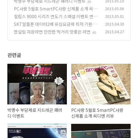
박명수 부담제로 지드레곤 패러디 이벤트
2015.05.10
(0)
PC사랑 5월호 SmartPC사랑 신제품 소개 씨디
2015.05.06
맨 리뷰
필립스 9000 시리즈 면도기 스페셜 이벤트 면도
2015.05.01
(2)
기 할인
SKT알뜰폰 데이터2배 유심요금제 최저 기본료
2015.04.30
(1)
알뜰폰 요금제
한살림 자장라면 안전한 먹거리 맛좋은 라면
2015.04.27
(0)
(0)
관련글
박명수 부담제로 지드레곤 패러
PC사랑 5월호 SmartPC사랑
디 이벤트
신제품 소개 씨디맨 리뷰