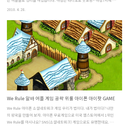
는 어플들로 정리를 하였습니다. 아침은 라디오로 굿모닝~ 아침7시에 일
어나면 MBC 라디오 어플을 켭니다. 오상진 아나운서가 진행하는 "굿모
2010. 4. 28.
닝 FM 오상진 입니다"를 들으면서 아침을 깨웁니다. 아침에 퀴즈쇼를 하
는 데 퀴즈문제를 들으면서 세수하고 출근 준비를 합니다. 퀴즈 배틀전
정말 재미있습니다.^^ 4승이면 여행권입니다. 오늘의 날씨는 맑음? 날씨
확인 하자! 출근전에 다음어플(다음어플을 모아둔 어플)를 켜고 날씨를
눌러 오늘의 상세한 날씨를 확인합니다. RainAlert 가 출근시간에 맞게
우산을 가져가야 할지 자동적으로 알려주기도 하지만 날씨를 상세히 알
고 싶을..
We Rule 알바 어플 게임 공략 위룰 아이폰 아이팟 GAME
We Rule 아이폰 소셜네트워크 게임 우리가 법이다. 내가 법이다? 나만
의 왕국을 만들어 보자. 아이폰 무료게임으로 미국 웹스토어에서 1위인
We Rule를 아시나요? SNS(소셜네트워크) 게임으로도 유명한데요. 친
구들 추가해서 게임을 즐길 수 있습니다. 어플을 실행시키면 We Rule로