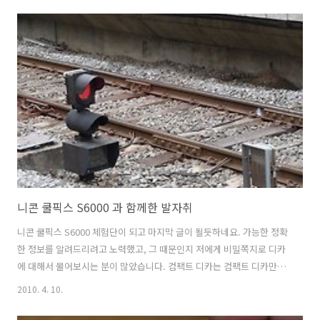
모랩 바람 2010 를 열면 내부에는 설명서가 먼저 보입니다. 써모랩 바람
2010 (THERMOLAB BARAM 2010) 구성품 바람 2010 히트싱크와 메인
보드 뒤에 붙이는 가이드와 설명서 그리고 작은 부품들과 써멀컴파운드
로 구성되어있습니다. 팬은 포함되어있지 않습니다. 이렇게 포함되어있
지 않은 이유는 타워형 쿨러경우 사용자의 쿨러 선택폭..
니콘 쿨픽스 S6000 과 함께한 발자취
니콘 쿨픽스 S6000 체험단이 되고 마지막 글이 될듯하네요. 가능한 정확
한 정보를 알려드리려고 노력했고, 그 때문인지 저에게 비밀쪽지로 디카
에 대해서 물어보시는 분이 많았습니다. 컴팩트 디카는 컴팩트 디카만의
장점이 있죠. 쉽게 촬영이 가능하고 주위의 시선을 너무 집중시키지 않고
2010. 4. 10.
촬영도 가능해서 괜찮은거같습니다. 동영상도 꾀 수준급으로 찍어지며,
베터리 성능이 오래가서 이부분은 상당히 좋았네요. 단점도 당연히 있긴