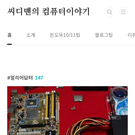
본문 바로가기
씨디맨의 컴퓨터이야기
홈
소개
윈도우10/11팁
블로그팁
리
얼리어답터
147