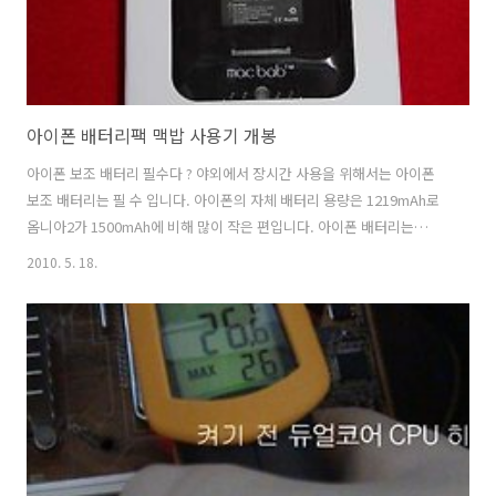
아이폰 배터리팩 맥밥 사용기 개봉
아이폰 보조 배터리 필수다 ? 야외에서 장시간 사용을 위해서는 아이폰
보조 배터리는 필 수 입니다. 아이폰의 자체 배터리 용량은 1219mAh로
옴니아2가 1500mAh에 비해 많이 작은 편입니다. 아이폰 배터리는
1219mAh 연속통화시간-12시간(2G) / 5시간(3G) 대기시간-300시간 스
2010. 5. 18.
마폰의 특성상 잦은 동양상 재생과 웹서핑으로 하루에 2번이상 충전하는
데 야외에서는 충전할 도리가 없죠. 회사-집 하다가 홍대 놀러가서 아이
폰을 가져노는 데 배터리의 필요성을 느껴 맥밥 이벤트할 때 저렴하게 구
매 하였습니다 아이폰 배터리 맥밥 제품 설명 및 외형 아이폰 맥밥
MACBAB 의 박스의 정면입니다. 아이폰 3G/3GS을 지원하는 2000mAh
의 포토블 배터리 팩이라고 적혀 있네요 후면은 아이폰 맥밥 M..