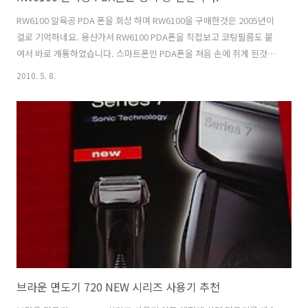
RW6100 알육공 PDA 폰을 회상 하며 RW6100을 구매한것은 2005년이
걸로 기억하네요. 용산가서 RW6100 PDA폰을 직접보고 코팅필름도 붙
여서 바로 개통하였습니다. 스마트폰인 PDA폰을 처음 손에 쥐게 된것이
죠. TodaysPPC.com 에서 많은 정보도 얻고 프로그램도 설치하였습니
2010. 5. 8.
다. 일정관리는 똑똑한 놈이라 시간별, 날짜별로 알람도 해주고 저의 충
실한 비서역활을 해주었죠. 심심할때는 PDA에 인코딩해둔 미드, 일드,
애니를 재미있게 보면서 시간을 때웠죠. 사진기는 전후방으로 잘찍히고
화소도 생각보다 괜찮고 해상도가 1024까지 지원되면서 큰 사진으로 찍
을 수도 있었죠. WindowCE2003의 윈도우환경에 제가 만든 Embedd
Vicual C++로 개발한 퀴즈프로그램을 넣고 구동해본 기..
브라운 면도기 720 NEW 시리즈 사용기 추천