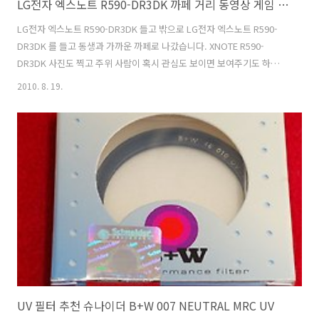
LG전자 엑스노트 R590-DR3DK 까페 거리 동영상 게임 시연
LG전자 엑스노트 R590-DR3DK 들고 밖으로 LG전자 엑스노트 R590-
DR3DK 를 들고 동생과 가까운 까페로 나갔습니다. XNOTE R590-
DR3DK 사진도 찍고 주위 사람이 혹시 관심도 보이면 보여주기도 하고
하려고 했죠. 노트북 가방이 있긴 하지만, 디카와 디캠도 들고 가야해서
2010. 8. 19.
그냥 노트북을 손에 들고 동생은 디카와 디캠을 들고 출발 했습니다. 걸
어가다가 장소를 갑자기 바꾸는 바람에 좀 걸어가서 힘들었네요. 노트북
은 무게를 줄이면 2KG 이 조금 넘는 무게입니다. 엄청 무거운건 아니지
만 그렇다고 엄청 가벼운 무게는 아니네요. 다만 성능은 상당히 좋은편
입니다. LG전자 엑스노트 R590-DR3DK 들고 까페 가다 씨디맨이 손에
들고 있는게 XNOTE R590-DR3DK 입니다. 3D 가 가..
UV 필터 추천 슈나이더 B+W 007 NEUTRAL MRC UV