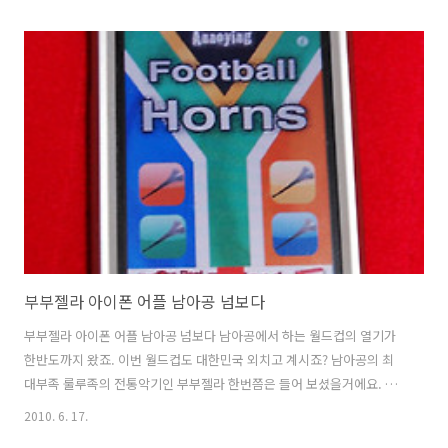
애플 OS 4.0 의 기능을 모두 사용할 수 있는 어플이 아닌 것 도 많습니다.
예를 들어서 라디오 어플을 켜 둔 상태에서 멀티테스킹으로 웹서핑을 할
수 는 없습니다. 아직은 애플 아이폰 OS 4.0 의 멀티테스킹을 지원하는
라디오 어플이 없기 때문입니다. 이런점에서 OS 4.0 업그레이드는 시기
상조 인 것 같습니다. 아이팟 아이폰 OS 4.0 업그레이드 하기 아이팟
(iPod) 업그래이드 주소: http:/..
부부젤라 아이폰 어플 남아공 넘보다
부부젤라 아이폰 어플 남아공 넘보다 남아공에서 하는 월드컵의 열기가
한반도까지 왔죠. 이번 월드컵도 대한민국 외치고 계시죠? 남아공의 최
대부족 룰루족의 전통악기인 부부젤라 한번쯤은 들어 보셨을거에요. 꼭
벌떼소리 같기도 하고 코끼리 울부짓는 소리 처럼 들리기도 해요. 월드컵
2010. 6. 17.
측에서는 응원도구인 부부젤라의 소음때문에 금지할 수도 있다고 밝혔