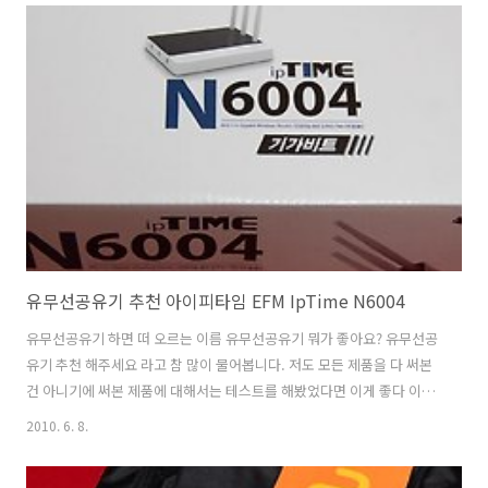
지만 금지하지는 않았어요. 소음도도 120 ~ 140 dB(데시벨)로 사격장의
소음인 115dB 보다 크고 심판 호루라기 소리(121dB) 보다 크다고 합니
다. 부부젤라 (vuvuzela) 응원도구가 뿌우~ 하는 소리가 관중들도 선수
들도 괴롭기때문에 아무리 전통악기지만 환영 받지 못하는 것은 소음 때
문인거 같습니다. 우리나라 응원할때 꽹과리 사물놀이로 응원했던 것을
생각하..
유무선공유기 추천 아이피타임 EFM IpTime N6004
유무선공유기 하면 떠 오르는 이름 유무선공유기 뭐가 좋아요? 유무선공
유기 추천 해주세요 라고 참 많이 물어봅니다. 저도 모든 제품을 다 써본
건 아니기에 써본 제품에 대해서는 테스트를 해봤었다면 이게 좋다 이게
나쁘다 이렇게 말은 하겠죠. 써봤던 유무선공유기 중 좋았던건 아이피타
2010. 6. 8.
임 이 있습니다. 최근에 애니게이트 RG5500N 리뷰도 하긴했지만, 조금
더 아이피타임에 마음이 가네요. 반응속도도 빠르고 설치도 간편하고, 세