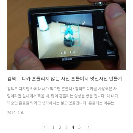
합니다. 장점이 있으면 단점도 있는법. 이전글을 참조해주세요 아래글에
서는 니콘 쿨픽스 S6000 으로 찍어둔 사진들을 올려볼까합니다. 모두
Crop 과 리사이즈만 했으며, 보정을 따로 하진 않았습니다. 처음 찍은 느
낌 그대로 전달하기 위해서입니다. 니콘 쿨픽스 S6000 과 함께한 시간들
지하..
컴팩트 디카 흔들리지 않는 사진 흔들어서 멋진사진 만들기
컴팩트 디지털 카메라 내가 찍으면 흔들려 ! 컴팩트 디카를 사용해본 사
람이라면 실내에서 찍을 때, 많이 흔들리는 영상을 봤을 겁니다. 왜 내가
찍으면 흔들릴까 라고 생각하시는 분도 있을겁니다. 흔들리는 이유는 셔
터스피드가 확보되지 않아서 입니다. 흔들리지 않는 사진을 찍는 방법에
2010. 4. 6.
대해서 이야기를 해봅니다. 비교적 어두운 실내에서 앞에 피사체를 놓고
반셔터를 눌러보았습니다. 1/8 초가 나옵니다. 이정도 셔터스피드라면,
1
2
3
4
5
버튼을 누를 때 힘조절을 못하면 위 아래 또는 좌우로 흔들리는 사진이