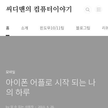
본문 바로가기
씨디맨의 컴퓨터이야기
홈
소개
윈도우10/11팁
블로그팁
리
모바일
아이폰 어플로 시작 되는 나
의 하루
by 알 수 없는 사용자
2010. 4. 28.