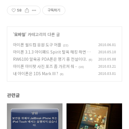
58
구독하기
'
모바일
' 카테고리의 다른 글
아이폰 월드컵 응원 도구 어플
2010.06.01
(22)
아이폰 3.1.3 아이패드 Spirit 탈옥 해킹 하면 안
2010.05.10
되는 이유
RW6100 알육공 PDA폰은 명기 중 전설이다.
2010.05.08
(33)
(6)
아이폰 아이팟 사진 포즈 좀 가르쳐 줘 -
2010.03.21
(16)
내 아이폰은 1DS Mark III ?
2010.03.01
(9)
관련글